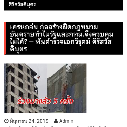
ศิริสวัสดิบุตร
เครนถล่ม ก่อสร้างผิดกฎหมาย
อันตรายทำไมรัฐและกทม.จึงควบคุม
ไม่ได้? – พันตำรวจเอกวิรุตม์ ศิริสวัส
ดิบุตร
มิถุนายน 24, 2019
Admin