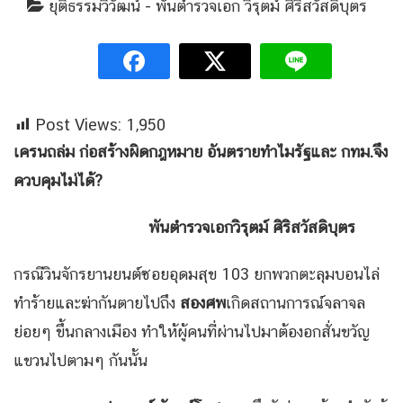
ยุติธรรมวิวัฒน์ - พันตำรวจเอก วิรุตม์ ศิริสวัสดิบุตร
Post Views:
1,950
เครนถล่ม ก่อสร้างผิดกฎหมาย อันตรายทำไมรัฐและ กทม.จึง
ควบคุมไม่ได้?
พันตำรวจเอกวิรุตม์ ศิริสวัสดิบุตร
กรณีวินจักรยานยนต์ซอยอุดมสุข 103 ยกพวกตะลุมบอนไล่
ทำร้ายและฆ่ากันตายไปถึง
สองศพ
เกิดสถานการณ์จลาจล
ย่อยๆ ขึ้นกลางเมือง ทำให้ผู้คนที่ผ่านไปมาต้องอกสั่นขวัญ
แขวนไปตามๆ กันนั้น