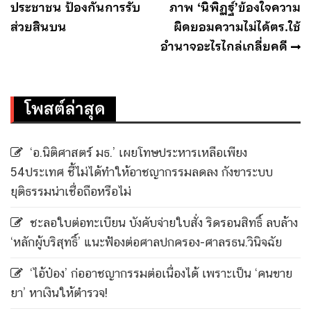
ประชาชน ป้องกันการรับ
ภาพ ‘นิพิฏฐ์’ข้องใจความ
ส่วยสินบน
ผิดยอมความไม่ได้ตร.ใช้
อำนาจอะไรไกล่เกลี่ยคดี
โพสต์ล่าสุด
‘อ.นิติศาสตร์ มธ.’ เผยโทษประหารเหลือเพียง
54ประเทศ ชี้ไม่ได้ทำให้อาชญากรรมลดลง กังขาระบบ
ยุติธรรมน่าเชื่อถือหรือไม่
ชะลอใบต่อทะเบียน บังคับจ่ายใบสั่ง ริดรอนสิทธิ์ ลบล้าง
‘หลักผู้บริสุทธิ์’ แนะฟ้องต่อศาลปกครอง-ศาลรธน.วินิจฉัย
‘ไอ้ป๋อง’ ก่ออาชญากรรมต่อเนื่องได้ เพราะเป็น ‘คนขาย
ยา’ หาเงินให้ตำรวจ!