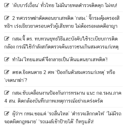
‘ผับบาร์เถื่อน’ ทั่วไทย ไม่มีนายพลตำรวจติดคุก ไม่จบ!
2 ทศวรรษฆ่าตัดตอนยาเสพติด ‘กสม.’ จี้กรมคุ้มครองสิ
ทธิฯ เร่งเยียวยาครอบครัวผู้เสียหาย ไม่ต้องรอผลคดีอาญา
กสม.จี้ ตร. ทบทวนยุทธวิธีและบังคับใช้ระเบียบการติด
กล้อง กรณีใช้กำลังสกัดตรวจค้นเยาวชนเกินสมควรแก่เหตุ
ทำไม’ไทยแลนด์’จึงกลายเป็น’ดินแดนยาเสพติด’!
ตชด.ยิงคนตาย 2 ศพ ‘ป้องกันตัวสมควรแก่เหตุ’ หรือ
‘เจตนาฆ่า’?
กสม.ขับเคลื่อนงานป้องกันการทรมาน แนะ กอ.รมน.ภาค
4 สน. ติดกล้องบันทึกภาพเหตุการณ์อย่างเคร่งครัด
ผู้ว่าฯ กทม.ขอแค่ ‘รถลื่นไหล’ ‘ตำรวจเลิกกดไฟ’ ‘ไม่มีรถ
จอดผิดกฎหมาย’ ‘รถเมล์เข้าป้ายได้’ ก็หรูแล้ว!