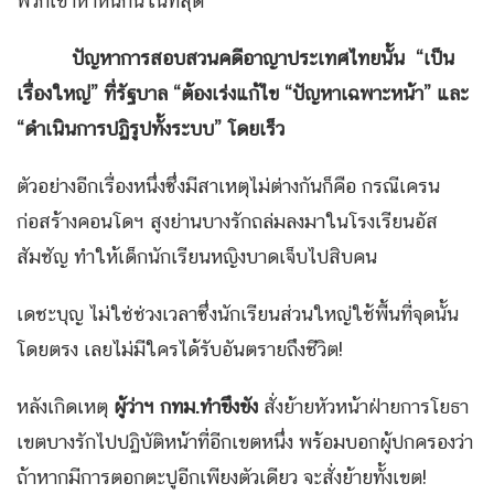
พวกเข้าห้ำหั่นกันในที่สุด
ปัญหาการสอบสวนคดีอาญาประเทศไทยนั้น “เป็น
เรื่องใหญ่” ที่รัฐบาล “ต้องเร่งแก้ไข “ปัญหาเฉพาะหน้า” และ
“ดำเนินการปฏิรูปทั้งระบบ” โดยเร็ว
ตัวอย่างอีกเรื่องหนึ่งซึ่งมีสาเหตุไม่ต่างกันก็คือ กรณีเครน
ก่อสร้างคอนโดฯ สูงย่านบางรักถล่มลงมาในโรงเรียนอัส
สัมชัญ ทำให้เด็กนักเรียนหญิงบาดเจ็บไปสิบคน
เดชะบุญ ไม่ใช่ช่วงเวลาซึ่งนักเรียนส่วนใหญ่ใช้พื้นที่จุดนั้น
โดยตรง เลยไม่มีใครได้รับอันตรายถึงชีวิต!
หลังเกิดเหตุ
ผู้ว่าฯ กทม.ทำขึงขัง
สั่งย้ายหัวหน้าฝ่ายการโยธา
เขตบางรักไปปฏิบัติหน้าที่อีกเขตหนึ่ง พร้อมบอกผู้ปกครองว่า
ถ้าหากมีการตอกตะปูอีกเพียงตัวเดียว จะสั่งย้ายทั้งเขต!