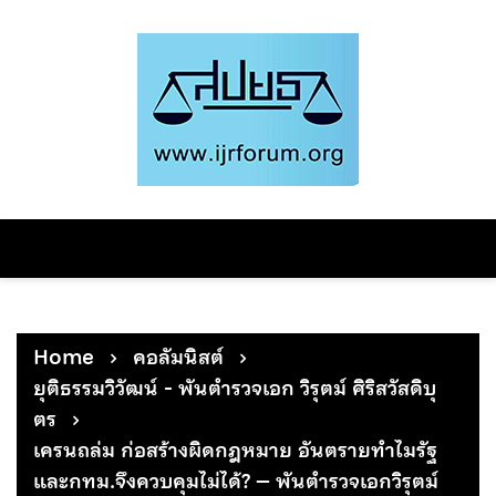
Skip
to
content
Home
คอลัมนิสต์
ยุติธรรมวิวัฒน์ - พันตำรวจเอก วิรุตม์ ศิริสวัสดิบุ
ตร
เครนถล่ม ก่อสร้างผิดกฎหมาย อันตรายทำไมรัฐ
และกทม.จึงควบคุมไม่ได้? – พันตำรวจเอกวิรุตม์