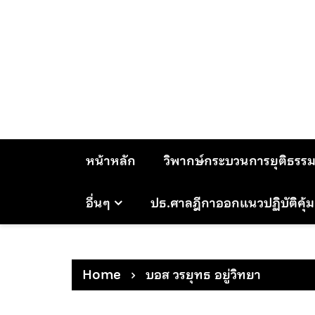
Skip
to
content
หน้าหลัก
วิพากษ์กระบวนการยุติธรร
อื่นๆ
ปธ.ศาลฎีกาออกแนวปฏิบัติคุ้
Home
บอส วรยุทธ อยู่วิทยา