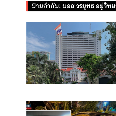
ป้ายกำกับ:
บอส วรยุทธ อยู่วิทย