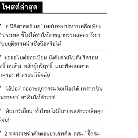
โพสต์ล่าสุด
‘อ.นิติศาสตร์ มธ.’ เผยโทษประหารเหลือเพียง
4ประเทศ ชี้ไม่ได้ทำให้อาชญากรรมลดลง กังขา
ะบบยุติธรรมน่าเชื่อถือหรือไม่
ชะลอใบต่อทะเบียน บังคับจ่ายใบสั่ง ริดรอน
ทธิ์ ลบล้าง ‘หลักผู้บริสุทธิ์’ แนะฟ้องต่อศาล
กครอง-ศาลรธน.วินิจฉัย
‘ไอ้ป๋อง’ ก่ออาชญากรรมต่อเนื่องได้ เพราะเป็น
คนขายยา’ หาเงินให้ตำรวจ!
‘ผับบาร์เถื่อน’ ทั่วไทย ไม่มีนายพลตำรวจติดคุก
ม่จบ!
2 ทศวรรษฆ่าตัดตอนยาเสพติด ‘กสม.’ จี้กรม