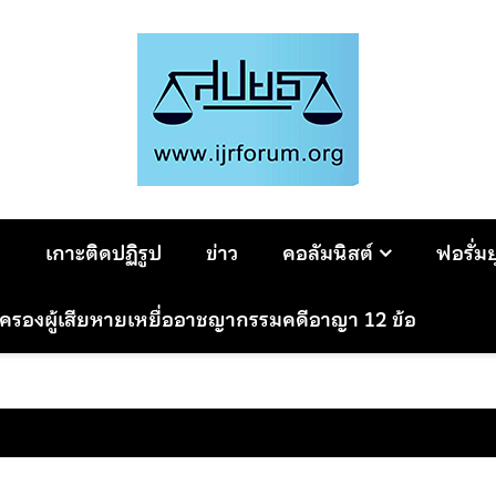
ม
เกาะติดปฏิรูป
ข่าว
คอลัมนิสต์
ฟอรั่ม
มครองผู้เสียหายเหยื่ออาชญากรรมคดีอาญา 12 ข้อ