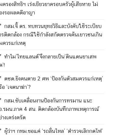
ุ้มครองสิทธิฯ เร่งเยียวยาครอบครัวผู้เสียหาย ไม่
้องรอผลคดีอาญา
กสม.จี้ ตร. ทบทวนยุทธวิธีและบังคับใช้ระเบียบ
ารติดกล้อง กรณีใช้กำลังสกัดตรวจค้นเยาวชนเกิน
มควรแก่เหตุ
ทำไม’ไทยแลนด์’จึงกลายเป็น’ดินแดนยาเสพ
ด’!
ตชด.ยิงคนตาย 2 ศพ ‘ป้องกันตัวสมควรแก่เหตุ’
รือ ‘เจตนาฆ่า’?
กสม.ขับเคลื่อนงานป้องกันการทรมาน แนะ
อ.รมน.ภาค 4 สน. ติดกล้องบันทึกภาพเหตุการณ์
ย่างเคร่งครัด
ผู้ว่าฯ กทม.ขอแค่ ‘รถลื่นไหล’ ‘ตำรวจเลิกกดไฟ’