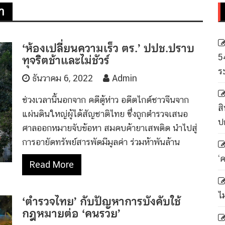
า
‘ห้องเปลี่ยนความเร็ว ตร.’ ปปช.ปราบ
ทุจริตช้าและไม่ชัวร์
5
ร
ธันวาคม 6, 2022
Admin
ช่วงเวลานี้นอกจาก คดีตู้ห่าว อดีตไกด์ชาวจีนจาก
สิ
แผ่นดินใหญ่ผู้ได้สัญชาติไทย ซึ่งถูกตำรวจเสนอ
ป
ศาลออกหมายจับข้อหา สมคบค้ายาเสพติด นำไปสู่
การอายัดทรัพย์สารพัดมีมูลค่า ร่วมห้าพันล้าน
‘
Read More
ไ
‘ตำรวจไทย’ กับปัญหาการบังคับใช้
กฎหมายต่อ ‘คนรวย’