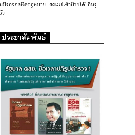
ไม่มีรถจอดผิดกฎหมาย’ ‘รถเมล์เข้าป้ายได้’ ก็หรู
้ว!
ประชาสัมพันธ์