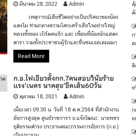
มีนาคม 28, 2022
Admin
ค
ต
เหตุการณ์เสียชีวิตอย่างเป็นปริศนาของน้อง
แตงโม ท่ามกลางความโศกเศร้าเสียใจอย่างใหญ่
หลวงทั้งของ เบิร์ดคนรัก และ เพื่อนพี่น้องนักแสดง
ก
ดารา รวมทั้งประชาชนผู้รักและชื่นชมเธอเสมอมา
ส
Read More
ติ
ก.อ.ไฟเขียวตั้งกก.7คนสอบวินัยร้าย
แรง’เนตร นาคสุข’ขีดเส้น60วัน
ห
ตุลาคม 18, 2021
Admin
เมื่อเวลา 09.30 น. วันที่ 18 ต.ค.2564 ที่สำนักงาน
ก
อัยการสูงสุด ศูนย์ราชการฯ ถ.แจ้งวัฒนะ นายพชร
อ
ยุติธรรมดำรง ประธานคณะกรรมการอัยการ (ก.อ.)
เป็นประธาน