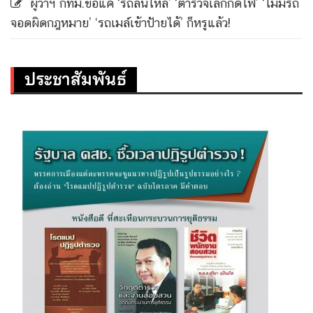
ผู้ว่าฯ กทม.ขอแค่ ‘รถลื่นไหล’ ‘ตำรวจเลิกกดไฟ’ ‘ไม่มีรถ
จอดผิดกฎหมาย’ ‘รถเมล์เข้าป้ายได้’ ก็หรูแล้ว!
ประชาสัมพันธ์