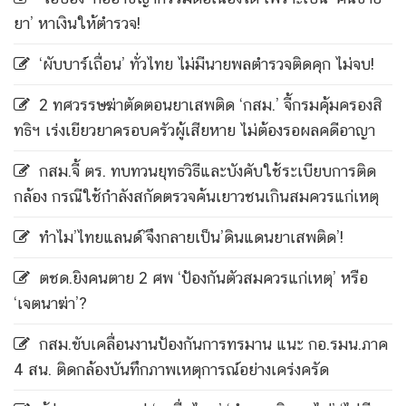
ยา’ หาเงินให้ตำรวจ!
‘ผับบาร์เถื่อน’ ทั่วไทย ไม่มีนายพลตำรวจติดคุก ไม่จบ!
2 ทศวรรษฆ่าตัดตอนยาเสพติด ‘กสม.’ จี้กรมคุ้มครองสิ
ทธิฯ เร่งเยียวยาครอบครัวผู้เสียหาย ไม่ต้องรอผลคดีอาญา
กสม.จี้ ตร. ทบทวนยุทธวิธีและบังคับใช้ระเบียบการติด
กล้อง กรณีใช้กำลังสกัดตรวจค้นเยาวชนเกินสมควรแก่เหตุ
ทำไม’ไทยแลนด์’จึงกลายเป็น’ดินแดนยาเสพติด’!
ตชด.ยิงคนตาย 2 ศพ ‘ป้องกันตัวสมควรแก่เหตุ’ หรือ
‘เจตนาฆ่า’?
กสม.ขับเคลื่อนงานป้องกันการทรมาน แนะ กอ.รมน.ภาค
4 สน. ติดกล้องบันทึกภาพเหตุการณ์อย่างเคร่งครัด