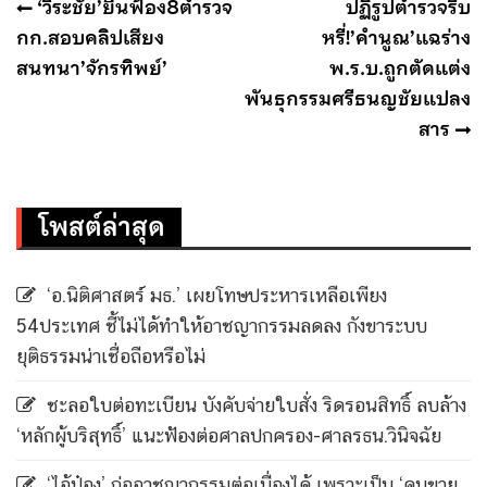
แนะแนว
‘วิระชัย’ยื่นฟ้อง8ตำรวจ
ปฏิรูปตำรวจริบ
เรื่อง
กก.สอบคลิปเสียง
หรี่!’คำนูณ’แฉร่าง
สนทนา’จักรทิพย์’
พ.ร.บ.ถูกตัดแต่ง
พันธุกรรมศรีธนญชัยแปลง
สาร
โพสต์ล่าสุด
‘อ.นิติศาสตร์ มธ.’ เผยโทษประหารเหลือเพียง
54ประเทศ ชี้ไม่ได้ทำให้อาชญากรรมลดลง กังขาระบบ
ยุติธรรมน่าเชื่อถือหรือไม่
ชะลอใบต่อทะเบียน บังคับจ่ายใบสั่ง ริดรอนสิทธิ์ ลบล้าง
‘หลักผู้บริสุทธิ์’ แนะฟ้องต่อศาลปกครอง-ศาลรธน.วินิจฉัย
‘ไอ้ป๋อง’ ก่ออาชญากรรมต่อเนื่องได้ เพราะเป็น ‘คนขาย