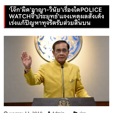
‘โจ๊ก’ผิด’อาญา-วินัย’เรื่องใดPOLICE
WATCHจี้’ประยุทธ์’แจงเหตุผลสั่งเด้ง
เร่งแก้ปัญหาทุจริตรับส่วยสินบน