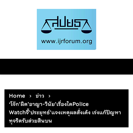
Skip
to
content
Home
ข่าว
‘โจ๊ก’ผิด’อาญา-วินัย’เรื่องใดPolice
Watchจี้’ประยุทธ์’แจงเหตุผลสั่งเด้ง เร่งแก้ปัญหา
ทุจริตรับส่วยสินบน