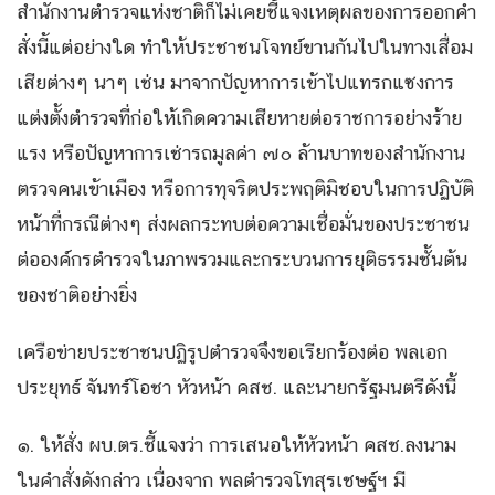
สำนักงานตำรวจแห่งชาติก็ไม่เคยชี้แจงเหตุผลของการออกคำ
สั่งนี้แต่อย่างใด ทำให้ประชาชนโจทย์ขานกันไปในทางเสื่อม
เสียต่างๆ นาๆ เช่น มาจากปัญหาการเข้าไปแทรกแซงการ
แต่งตั้งตำรวจที่ก่อให้เกิดความเสียหายต่อราชการอย่างร้าย
แรง หรือปัญหาการเช่ารถมูลค่า ๗๐ ล้านบาทของสำนักงาน
ตรวจคนเข้าเมือง หรือการทุจริตประพฤติมิชอบในการปฏิบัติ
หน้าที่กรณีต่างๆ ส่งผลกระทบต่อความเชื่อมั่นของประชาชน
ต่อองค์กรตำรวจในภาพรวมและกระบวนการยุติธรรมชั้นต้น
ของชาติอย่างยิ่ง
เครือข่ายประชาชนปฏิรูปตำรวจจึงขอเรียกร้องต่อ พลเอก
ประยุทธ์ จันทร์โอชา หัวหน้า คสช. และนายกรัฐมนตรีดังนี้
๑. ให้สั่ง ผบ.ตร.ชี้แจงว่า การเสนอให้หัวหน้า คสช.ลงนาม
ในคำสั่งดังกล่าว เนื่องจาก พลตำรวจโทสุรเชษฐ์ฯ มี