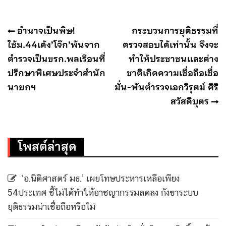
แนะแนว
อำนาจเป็นพิษ!
กระบวนการยุติธรรมที่
เรื่อง
ใช้ม.44เด้ง’โจ๊ก’พ้นจาก
ตรวจสอบได้เท่านั้น จึงจะ
ตำรวจเป็นขรก.พลเรือนที่
ทำให้ประชาชนและต่าง
ปรึกษาพิเศษประจำสำนัก
ชาติเกิดความเชื่อถือเชื่อ
นายกฯ
มั่น-พันตำรวจเอกวิรุตม์ ศิริ
สวัสดิบุตร
โพสต์ล่าสุด
‘อ.นิติศาสตร์ มธ.’ เผยโทษประหารเหลือเพียง
54ประเทศ ชี้ไม่ได้ทำให้อาชญากรรมลดลง กังขาระบบ
ยุติธรรมน่าเชื่อถือหรือไม่