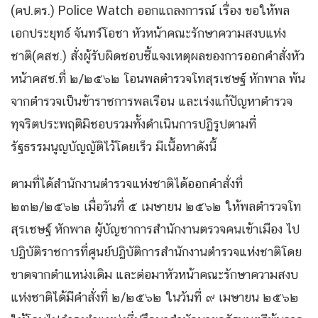
(คป.ตร.) Police Watch ออกแถลงการณ์ เรื่อง ขอให้พล
เอกประยุทธ์ จันทร์โอชา หัวหน้าคณะรักษาความสงบแห่ง
ชาติ(คสช.) สั่งผู้รับผิดชอบชี้แจงเหตุผลของการออกคำสั่งหัว
หน้าคสช.ที่ ๒/๒๕๖๒ โอนพลตำรวจโทสุรเชษฐ์ หักพาล พ้น
จากตำรวจเป็นข้าราชการพลเรือน และเร่งแก้ปัญหาตำรวจ
ทุจริตประพฤติมิชอบรวมทั้งดำเนินการปฏิรูปตามที่
รัฐธรรมนูญบัญญัติไว้โดยเร็ว มีเนื้อหาดังนี้
ตามที่ได้สำนักงานตำรวจแห่งชาติได้ออกคำสั่งที่
๒๓๒/๒๕๖๒ เมื่อวันที่ ๕ เมษายน ๒๕๖๒ ให้พลตำรวจโท
สุรเชษฐ์ หักพาล ผู้บัญชาการสำนักงานตรวจคนเข้าเมือง ไป
ปฏิบัติราชการที่ศูนย์ปฏิบัติการสำนักงานตำรวจแห่งชาติโดย
ขาดจากตำแหน่งเดิม และต่อมาหัวหน้าคณะรักษาความสงบ
แห่งชาติได้มีคำสั่งที่ ๒/๒๕๖๒ ในวันที่ ๙ เมษายน ๒๕๖๒