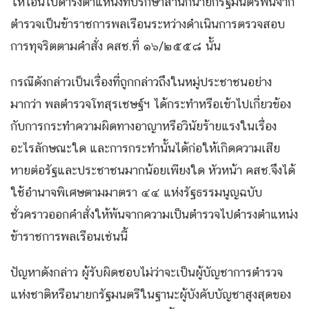
ให้โอนไปดำรงตำแหน่งที่ปรึกษาสำนักนายกรัฐมนตรีพ้นจาก
ตำรวจเป็นข้าราชการพลเรือนระหว่างดำเนินการตรวจสอบ
การทุจริตตามคำสั่ง คสช.ที่ ๑๖/๒๕๕๘ นั้น
กรณีดังกล่าวเป็นเรื่องที่ถูกกล่าวถึงในหมู่ประชาชนอย่าง
มากว่า พลตำรวจโทสุรเชษฐ์ฯ ได้กระทำหรือเข้าไปเกี่ยวข้อง
กับการกระทำความผิดทางอาญาหรือวินัยร้ายแรงในเรื่อง
อะไรลักษณะใด และการกระทำนั้นได้ก่อให้เกิดความเสีย
หายต่อรัฐและประชาชนมากน้อยเพียงใด หัวหน้า คสช.จึงได้
ใช้อำนาจพิเศษตามมาตรา ๔๔ แห่งรัฐธรรมนูญฉบับ
ชั่วคราวออกคำสั่งให้พ้นจากความเป็นตำรวจไปดำรงตำแหน่ง
ข้าราชการพลเรือนเช่นนี้
ปัญหาดังกล่าว ผู้รับผิดชอบไม่ว่าจะเป็นผู้บัญชาการตำรวจ
แห่งชาติหรือนายกรัฐมนตรีในฐานะผู้บังคับบัญชาสูงสุดของ