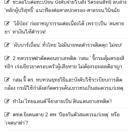
ชะลอใบต่อทะเบียน บังคับจ่ายใบสั่ง ริดรอนสิทธิ์ ลบล้าง
‘หลักผู้บริสุทธิ์’ แนะฟ้องต่อศาลปกครอง-ศาลรธน.วินิจฉัย
‘ไอ้ป๋อง’ ก่ออาชญากรรมต่อเนื่องได้ เพราะเป็น ‘คนขาย
ยา’ หาเงินให้ตำรวจ!
‘ผับบาร์เถื่อน’ ทั่วไทย ไม่มีนายพลตำรวจติดคุก ไม่จบ!
2 ทศวรรษฆ่าตัดตอนยาเสพติด ‘กสม.’ จี้กรมคุ้มครองสิ
ทธิฯ เร่งเยียวยาครอบครัวผู้เสียหาย ไม่ต้องรอผลคดีอาญา
กสม.จี้ ตร. ทบทวนยุทธวิธีและบังคับใช้ระเบียบการติด
กล้อง กรณีใช้กำลังสกัดตรวจค้นเยาวชนเกินสมควรแก่เหตุ
ทำไม’ไทยแลนด์’จึงกลายเป็น’ดินแดนยาเสพติด’!
ตชด.ยิงคนตาย 2 ศพ ‘ป้องกันตัวสมควรแก่เหตุ’ หรือ
‘เจตนาฆ่า’?