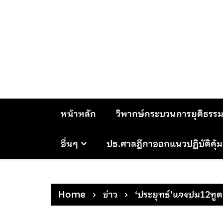
Skip
to
content
หน้าหลัก
วิพากษ์กระบวนการยุติธรร
อื่นๆ
ปธ.ศาลฎีกาออกแนวปฏิบัติคุ้
Home
ข่าว
‘ประยุทธ์’แจงปม12ทูต