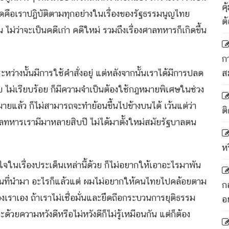
ค
่สุดคือเราปฏิบัติตามทุกอย่างในเรื่องของรัฐธรรมนูญไทย
ต
น ไม่ว่าจะเป็นคดีเก่า คดีใหม่ รวมถึงเรื่องศาลทหารก็เกิดขึ้น
ก
งระหว่างนั้นมีการใช้คำสั่งอยู่ แต่หลังจากนั้นเราได้มีการปลด
ส
่สงบ ไม่เรียบร้อย ก็มีความจำเป็นต้องใช้กฎหมายพิเศษในช่วง
ายแล้ว ก็ไม่สามารถจะทำย้อนขึ้นไปข้างบนได้ เว้นแต่ว่า
ติ
ลทหารเรามีมาหลายสิบปี ไม่ได้มาตั้งใหม่สมัยรัฐบาลตน
ห
าใจในเรื่องประเด็นเหล่านี้ด้วย ก็ไม่อยากให้เอาอะไรมาพัน
 คนที่นำมา อะไรก็แล้วแต่ ผมไม่อยากให้คนไทยไปคล้อยตาม
ก
เราเอง ถ้าเราไม่เชื่อมั่นและยึดถือกระบวนการยุติธรรม
อ
วยความหวังดีหรือไม่หวังดีก็ไม่รู้เหมือนกัน แต่ก็ต้อง