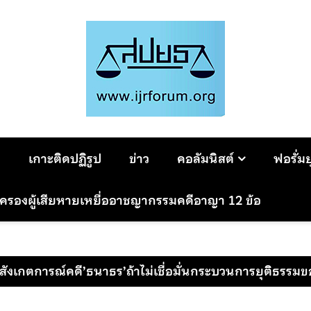
ม
เกาะติดปฏิรูป
ข่าว
คอลัมนิสต์
ฟอรั่ม
มครองผู้เสียหายเหยื่ออาชญากรรมคดีอาญา 12 ข้อ
สังเกตการณ์คดี’ธนาธร’ถ้าไม่เชื่อมั่นกระบวนการยุติธรรม