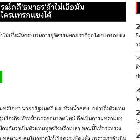
์คดี’ธนาธร’ถ้าไม่เชื่อมั่น
กใครแทรกแซงได้
5
ร
สิ
ป
‘
 จันทร์โอชา นายกรัฐมนตรี และหัวหน้าคสช. กล่าวถึงตัวแทน
ุ่งเรืองกิจ หัวหน้าพรรคอนาคตใหม่ ถือเป็นการแทรกแซง
ไ
ือนกันว่าเป็นตัวแทนทูตจริงหรือเปล่า ตอนนี้ให้กระทรวง
ชทูตต่างๆ ตนไม่อยากให้เกิดความขัดแย้ง เพราะเราจำเป็น