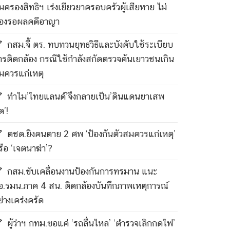
ุ้มครองสิทธิฯ เร่งเยียวยาครอบครัวผู้เสียหาย ไม่
้องรอผลคดีอาญา
กสม.จี้ ตร. ทบทวนยุทธวิธีและบังคับใช้ระเบียบ
ารติดกล้อง กรณีใช้กำลังสกัดตรวจค้นเยาวชนเกิน
มควรแก่เหตุ
ทำไม’ไทยแลนด์’จึงกลายเป็น’ดินแดนยาเสพ
ด’!
ตชด.ยิงคนตาย 2 ศพ ‘ป้องกันตัวสมควรแก่เหตุ’
รือ ‘เจตนาฆ่า’?
กสม.ขับเคลื่อนงานป้องกันการทรมาน แนะ
อ.รมน.ภาค 4 สน. ติดกล้องบันทึกภาพเหตุการณ์
ย่างเคร่งครัด
ผู้ว่าฯ กทม.ขอแค่ ‘รถลื่นไหล’ ‘ตำรวจเลิกกดไฟ’