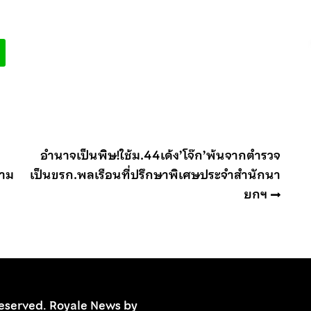
อำนาจเป็นพิษ!ใช้ม.44เด้ง’โจ๊ก’พ้นจากตำรวจ
กาม
เป็นขรก.พลเรือนที่ปรึกษาพิเศษประจำสำนักนา
ยกฯ
 Reserved. Royale News by