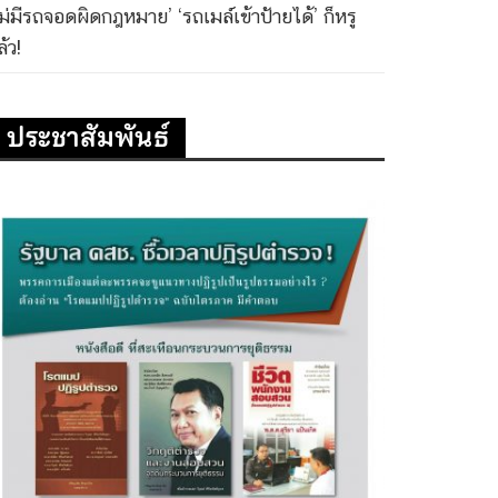
ไม่มีรถจอดผิดกฎหมาย’ ‘รถเมล์เข้าป้ายได้’ ก็หรู
้ว!
ประชาสัมพันธ์