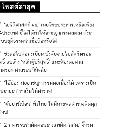
โพสต์ล่าสุด
‘อ.นิติศาสตร์ มธ.’ เผยโทษประหารเหลือเพียง
4ประเทศ ชี้ไม่ได้ทำให้อาชญากรรมลดลง กังขา
ะบบยุติธรรมน่าเชื่อถือหรือไม่
ชะลอใบต่อทะเบียน บังคับจ่ายใบสั่ง ริดรอน
ทธิ์ ลบล้าง ‘หลักผู้บริสุทธิ์’ แนะฟ้องต่อศาล
กครอง-ศาลรธน.วินิจฉัย
‘ไอ้ป๋อง’ ก่ออาชญากรรมต่อเนื่องได้ เพราะเป็น
คนขายยา’ หาเงินให้ตำรวจ!
‘ผับบาร์เถื่อน’ ทั่วไทย ไม่มีนายพลตำรวจติดคุก
ม่จบ!
2 ทศวรรษฆ่าตัดตอนยาเสพติด ‘กสม.’ จี้กรม