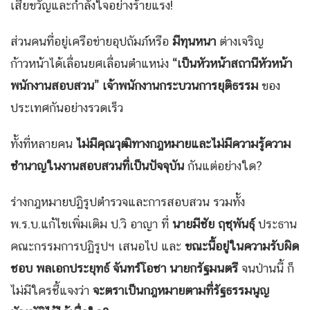
เสียขวัญและกำลังใจอย่างร้ายแรง!
ส่วนคนที่อยู่เครือข่ายอุปถัมภ์หรือ
มีทุนหนา
ต่างเจริญ
ก้าวหน้าได้เลื่อนยศเลื่อนตำแหน่ง
“
เป็นหัวหน้าสถานีหัวหน้า
พนักงานสอบสวน
”
เจ้าพนักงานกระบวนการยุติธรรม
ของ
ประเทศกันอย่างรวดเร็ว
ทั้งที่หลายคน
ไม่มีคุณวุฒิทางกฎหมายและไม่มีความรู้ความ
ชำนาญในงานสอบสวนที่เป็นปัจจุบัน
กันแต่อย่างใด?
ร่างกฎหมายปฏิรูปตำรวจและการสอบสวน รวมทั้ง
พ.ร.บ.แก้ไขเพิ่มเติม ป.วิ อาญา ที่
นายมีชัย ฤชุพันธุ์
ประธาน
คณะกรรมการปฏิรูปฯ เสนอไป และ
ขณะนี้อยู่ในความรับผิด
ชอบ พลเอกประยุทธ์ จันทร์โอชา นายกรัฐมนตรี
จนป่านนี้ ก็
ไม่มีใครชี้แจงว่า
จะตราเป็นกฎหมายตามที่รัฐธรรมนูญ