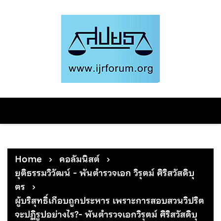
Skip
to
content
Home
คอลัมนิสต์
ยุติธรรมวิวัฒน์ - พันตำรวจเอก วิรุตม์ ศิริสวัสดิบุ
ตร
ผู้บริสุทธิ์เกือบถูกประหาร เพราะการสอบสวนวิปริต
จะปฏิรูปอย่างไร?- พันตำรวจเอกวิรุตม์ ศิริสวัสดิบุ