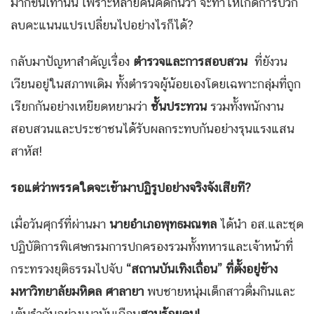
มากขึ้นเท่านั้น เพราะหลายคนคิดกันว่า จะทำให้เกิดการบวก
ลบคะแนนแปรเปลี่ยนไปอย่างไรก็ได้?
กลับมาปัญหาสำคัญเรื่อง
ตำรวจและการสอบสวน
ที่ยังวน
เวียนอยู่ในสภาพเดิม ทั้งตำรวจผู้น้อยเองโดยเฉพาะกลุ่มที่ถูก
เรียกกันอย่างเหยียดหยามว่า
ชั้นประทวน
รวมทั้งพนักงาน
สอบสวนและประชาชนได้รับผลกระทบกันอย่างรุนแรงแสน
สาหัส!
รอแต่ว่าพรรคใดจะเข้ามาปฏิรูปอย่างจริงจังเสียที
?
เมื่อวันศุกร์ที่ผ่านมา
นายอำเภอพุทธมณฑล
ได้นำ อส.และชุด
ปฏิบัติการพิเศษกรมการปกครองรวมทั้งทหารและเจ้าหน้าที่
กระทรวงยุติธรรมไปจับ
“
สถานบันเทิงเถื่อน
”
ที่ตั้งอยู่ข้าง
มหาวิทยาลัยมหิดล ศาลายา
พบชายหนุ่มเด็กสาวดื่มกินและ
เต้นรำกันอย่างเมามันเกือบ
สามร้อยคน!