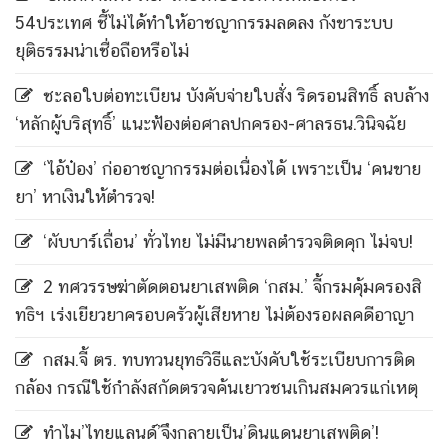
54ประเทศ ชี้ไม่ได้ทำให้อาชญากรรมลดลง กังขาระบบ
ยุติธรรมน่าเชื่อถือหรือไม่
ชะลอใบต่อทะเบียน บังคับจ่ายใบสั่ง ริดรอนสิทธิ์ ลบล้าง
‘หลักผู้บริสุทธิ์’ แนะฟ้องต่อศาลปกครอง-ศาลรธน.วินิจฉัย
‘ไอ้ป๋อง’ ก่ออาชญากรรมต่อเนื่องได้ เพราะเป็น ‘คนขาย
ยา’ หาเงินให้ตำรวจ!
‘ผับบาร์เถื่อน’ ทั่วไทย ไม่มีนายพลตำรวจติดคุก ไม่จบ!
2 ทศวรรษฆ่าตัดตอนยาเสพติด ‘กสม.’ จี้กรมคุ้มครองสิ
ทธิฯ เร่งเยียวยาครอบครัวผู้เสียหาย ไม่ต้องรอผลคดีอาญา
กสม.จี้ ตร. ทบทวนยุทธวิธีและบังคับใช้ระเบียบการติด
กล้อง กรณีใช้กำลังสกัดตรวจค้นเยาวชนเกินสมควรแก่เหตุ
ทำไม’ไทยแลนด์’จึงกลายเป็น’ดินแดนยาเสพติด’!