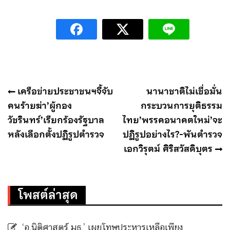
แนะแนว
เครือข่ายประชาชนฯจี้จับ
นานาชาติไม่เชื่อมั่น
เรื่อง
คนร้ายฆ่า’ผู้กอง
กระบวนการยุติธรรม
วัชรินทร์’เรียกร้องรัฐบาล
ไทย’พรรคอนาคตใหม่’จะ
หลังเลือกตั้งปฏิรูปตำรวจ
ปฏิรูปอย่างไร?-พันตำรวจ
เอกวิรุตม์ ศิริสวัสดิบุตร
โพสต์ล่าสุด
‘อ.นิติศาสตร์ มธ.’ เผยโทษประหารเหลือเพียง