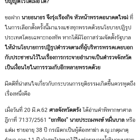
บัญญัติไว้ได้เมื่อใด
?
ขอฝาก
นายธนาธร จึงรุ่งเรืองกิจ
หัวหน้าพรรคอนาคตใหม่
ที่
ในการเลือกตั้งครั้งนี้มาแรงแซงทุกพรรคด้วยนโยบายปฏิรูป
ประเทศโดยเฉพาะกองทัพ หากได้มีโอกาสร่วมจัดตั้งรัฐบาล
ให้นำนโยบายการปฏิรูปตำรวจตามที่ผู้บริหารพรรคเคยบอก
กับประชาชนไว้ในเรื่องการกระจายอำนาจเป็นตำรวจจังหวัด
เป็นเงื่อนไขในการรวมกับอีกหลายพรรคด้วย
มีคดีที่น่าสนใจเกี่ยวกับกระบวนการยุติธรรมเกิดขึ้นควรพูดถึง
เรื่องหนึ่งคือ
เมื่อวันที่ 20 มี.ค.62
ศาลจังหวัดตรัง
ได้อ่านคำพิพากษาศาล
ฎีกาที่ 7137/2561
“ยกฟ้อง” นายประถมพงษ์ หมื่นบาล
หรือ
แต๋ม ชายอายุ 38 ปี กรณีตกเป็นผู้ต้องหาฆ่า ด.ญ.เกตุมาตุ
รำนา อายุ 11 ปี นำศพไปหมกไว้ในท่อระบายน้ำริมถนนสาย