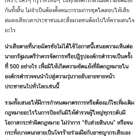
เพราะใครๆ ก็รู้ว่าที่ไหนๆ ในทุกองค์กรก็ล้วนมีความขัดแย้ง
กันทั้งสิ้น ไม่จำเป็นต้องตั้งคณะกรรมการชุดใดสอบให้เสีย
สมองเสียเวลาประชาชนและสื่อมวลชนต้องไปให้ความสนใจ
อะไร
น่าเสียดายที่นายฉัตรชัยไม่ได้ใช้โอกาสนี้เสนอความเห็นต่อ
นายกรัฐมนตรีว่าควรจัดการหรือปฏิรูปองค์กรตำรวจเป็นครั้ง
ที่ 500 อย่างไร เพื่อมิให้เกิดความขัดแย้งที่ผิดกฎหมายใน
องค์กรตำรวจจนนำไปสู่ความวุ่นวายอับอายขายหน้า
ประชาชนไปทั่วโลกเช่นนี้
รวมทั้งเสนอให้มีการกำหนดมาตรการหรือต้องแก้ไขเพิ่มเติม
กฎหมายอะไรในการป้องกันมิให้ตำรวจผู้ใหญ่ทุกระดับมี
โอกาสกระทำผิดกฎหมาย ไม่ว่าการ
“รับส่วยสินบน” หรือจน
กระทั่งบางคนกลายเป็นโจรร้ายร่วมมือกับอาชญากรเสียเอง