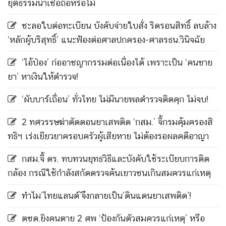
ยุติธรรมน่าเชื่อถือหรือไม่
ชะลอใบต่อทะเบียน บังคับจ่ายใบสั่ง ริดรอนสิทธิ์ ลบล้าง
‘หลักผู้บริสุทธิ์’ แนะฟ้องต่อศาลปกครอง-ศาลรธน.วินิจฉัย
‘ไอ้ป๋อง’ ก่ออาชญากรรมต่อเนื่องได้ เพราะเป็น ‘คนขาย
ยา’ หาเงินให้ตำรวจ!
‘ผับบาร์เถื่อน’ ทั่วไทย ไม่มีนายพลตำรวจติดคุก ไม่จบ!
2 ทศวรรษฆ่าตัดตอนยาเสพติด ‘กสม.’ จี้กรมคุ้มครองสิ
ทธิฯ เร่งเยียวยาครอบครัวผู้เสียหาย ไม่ต้องรอผลคดีอาญา
กสม.จี้ ตร. ทบทวนยุทธวิธีและบังคับใช้ระเบียบการติด
กล้อง กรณีใช้กำลังสกัดตรวจค้นเยาวชนเกินสมควรแก่เหตุ
ทำไม’ไทยแลนด์’จึงกลายเป็น’ดินแดนยาเสพติด’!
ตชด.ยิงคนตาย 2 ศพ ‘ป้องกันตัวสมควรแก่เหตุ’ หรือ