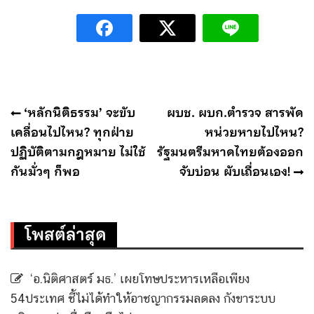
แนะแนว
‘หลักนิติธรรม’ จะขับ
ผบช. ผบก.ตำรวจ สารพัด
เรื่อง
เคลื่อนไปไหน? ทุกฝ่าย
หน่วยหายไปไหน?
ปฏิบัติตามกฎหมาย ไม่ใช้
รัฐมนตรีมหาดไทยต้องออก
กันมั่วๆ ก็พอ
จับบ่อน ผับเถื่อนเอง!
โพสต์ล่าสุด
‘อ.นิติศาสตร์ มธ.’ เผยโทษประหารเหลือเพียง
54ประเทศ ชี้ไม่ได้ทำให้อาชญากรรมลดลง กังขาระบบ