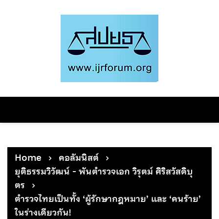
Skip
to
content
Home
คอลัมนิสต์
ยุติธรรมวิวัฒน์ - พันตำรวจเอก วิรุตม์ ศิริสวัสดิบุ
ตร
ตำรวจไทยเป็นทั้ง ‘ผู้รักษากฎหมาย’ และ ‘คนร้าย’
ในร่างเดียวกัน!