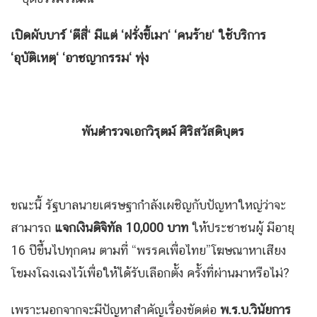
เปิดผับบาร์
‘
ตีสี่
‘
มีแต่
‘
ฝรั่งขี้เมา
‘ ‘
คนร้าย
‘
ใช้บริการ
‘
อุบัติเหตุ
‘ ‘
อาชญากรรม
‘
พุ่ง
พันตำรวจเอกวิรุตม์ ศิริสวัสดิบุตร
ขณะนี้ รัฐบาลนายเศรษฐากำลังเผชิญกับปัญหาใหญ่ว่าจะ
สามารถ
แจกเงินดิจิทัล
10,000
บาท
ให้ประชาชนผู้ มีอายุ
16 ปีขึ้นไปทุกคน ตามที่ “พรรคเพื่อไทย”โฆษณาหาเสียง
โขมงโฉงเฉงไว้เพื่อให้ได้รับเลือกตั้ง ครั้งที่ผ่านมาหรือไม่?
เพราะนอกจากจะมีปัญหาสำคัญเรื่องขัดต่อ
พ.ร.บ.วินัยการ