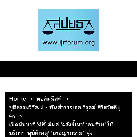
Skip
to
content
Home
คอลัมนิสต์
ยุติธรรมวิวัฒน์ - พันตำรวจเอก วิรุตม์ ศิริสวัสดิบุ
ตร
เปิดผับบาร์ ‘ตีสี่’ มีแต่ ‘ฝรั่งขี้เมา’ ‘คนร้าย’ ใช้
บริการ ‘อุบัติเหตุ’ ‘อาชญากรรม’ พุ่ง