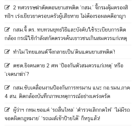
2 ทศวรรษฆ่าตัดตอนยาเสพติด ‘กสม.’ จี้กรมคุ้มครองสิ
ทธิฯ เร่งเยียวยาครอบครัวผู้เสียหาย ไม่ต้องรอผลคดีอาญา
กสม.จี้ ตร. ทบทวนยุทธวิธีและบังคับใช้ระเบียบการติด
กล้อง กรณีใช้กำลังสกัดตรวจค้นเยาวชนเกินสมควรแก่เหตุ
ทำไม’ไทยแลนด์’จึงกลายเป็น’ดินแดนยาเสพติด’!
ตชด.ยิงคนตาย 2 ศพ ‘ป้องกันตัวสมควรแก่เหตุ’ หรือ
‘เจตนาฆ่า’?
กสม.ขับเคลื่อนงานป้องกันการทรมาน แนะ กอ.รมน.ภาค
4 สน. ติดกล้องบันทึกภาพเหตุการณ์อย่างเคร่งครัด
ผู้ว่าฯ กทม.ขอแค่ ‘รถลื่นไหล’ ‘ตำรวจเลิกกดไฟ’ ‘ไม่มีรถ
จอดผิดกฎหมาย’ ‘รถเมล์เข้าป้ายได้’ ก็หรูแล้ว!