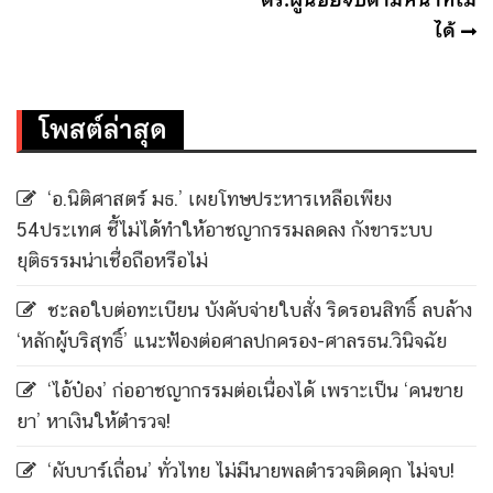
ได้
โพสต์ล่าสุด
‘อ.นิติศาสตร์ มธ.’ เผยโทษประหารเหลือเพียง
54ประเทศ ชี้ไม่ได้ทำให้อาชญากรรมลดลง กังขาระบบ
ยุติธรรมน่าเชื่อถือหรือไม่
ชะลอใบต่อทะเบียน บังคับจ่ายใบสั่ง ริดรอนสิทธิ์ ลบล้าง
‘หลักผู้บริสุทธิ์’ แนะฟ้องต่อศาลปกครอง-ศาลรธน.วินิจฉัย
‘ไอ้ป๋อง’ ก่ออาชญากรรมต่อเนื่องได้ เพราะเป็น ‘คนขาย
ยา’ หาเงินให้ตำรวจ!
‘ผับบาร์เถื่อน’ ทั่วไทย ไม่มีนายพลตำรวจติดคุก ไม่จบ!