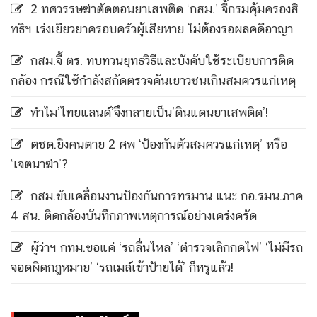
2 ทศวรรษฆ่าตัดตอนยาเสพติด ‘กสม.’ จี้กรมคุ้มครองสิ
ทธิฯ เร่งเยียวยาครอบครัวผู้เสียหาย ไม่ต้องรอผลคดีอาญา
กสม.จี้ ตร. ทบทวนยุทธวิธีและบังคับใช้ระเบียบการติด
กล้อง กรณีใช้กำลังสกัดตรวจค้นเยาวชนเกินสมควรแก่เหตุ
ทำไม’ไทยแลนด์’จึงกลายเป็น’ดินแดนยาเสพติด’!
ตชด.ยิงคนตาย 2 ศพ ‘ป้องกันตัวสมควรแก่เหตุ’ หรือ
‘เจตนาฆ่า’?
กสม.ขับเคลื่อนงานป้องกันการทรมาน แนะ กอ.รมน.ภาค
4 สน. ติดกล้องบันทึกภาพเหตุการณ์อย่างเคร่งครัด
ผู้ว่าฯ กทม.ขอแค่ ‘รถลื่นไหล’ ‘ตำรวจเลิกกดไฟ’ ‘ไม่มีรถ
จอดผิดกฎหมาย’ ‘รถเมล์เข้าป้ายได้’ ก็หรูแล้ว!