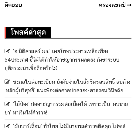
ผิดชอบ
ครองแชมป์
โพสต์ล่าสุด
‘อ.นิติศาสตร์ มธ.’ เผยโทษประหารเหลือเพียง
54ประเทศ ชี้ไม่ได้ทำให้อาชญากรรมลดลง กังขาระบบ
ยุติธรรมน่าเชื่อถือหรือไม่
ชะลอใบต่อทะเบียน บังคับจ่ายใบสั่ง ริดรอนสิทธิ์ ลบล้าง
‘หลักผู้บริสุทธิ์’ แนะฟ้องต่อศาลปกครอง-ศาลรธน.วินิจฉัย
‘ไอ้ป๋อง’ ก่ออาชญากรรมต่อเนื่องได้ เพราะเป็น ‘คนขาย
ยา’ หาเงินให้ตำรวจ!
‘ผับบาร์เถื่อน’ ทั่วไทย ไม่มีนายพลตำรวจติดคุก ไม่จบ!