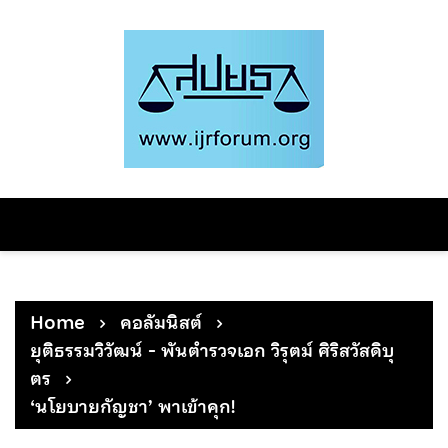
Skip
to
content
Home
คอลัมนิสต์
ยุติธรรมวิวัฒน์ - พันตำรวจเอก วิรุตม์ ศิริสวัสดิบุ
ตร
‘นโยบายกัญชา’ พาเข้าคุก!