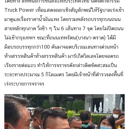
โดยทาง สหพันธ์การขนส่งเเห่งประเทศไทย นัดจัดกิจกรรม
Truck Power เพื่อแสดงออกเชิงสัญลักษณ์ให้รัฐบาลเร่งเข้า
มาดูแลเรื่องราคาน้ำมันแพง โดยรวมพลังรถบรรทุกบนถนน
สายหลักทุกภาค วิ่งช้า ๆ ใน 6 เส้นทาง 7 จุด โดยไม่ปิดถนน
ไม่เข้ากรุงเทพฯ ขณะที่ถนนเทพรัตน(บางนา-ตราด) ได้มี
ม็อบรถบรรทุกกว่า100 คันมาจอดบริเวณเลนทางด่วนหน้า
ห้างสรรพสินค้าห้างสรรพสินค้า มาร์เก็ตวิลเลจโดยจอดรถ
เรียงรายต่อแถว ทำให้การจราจรดังกล่าวติดขัดสะสมเป็น
ระยะทางประมาณ 5 กิโลเมตร โดยมีเจ้าหน้าที่ตำรวจลงพื้นที่
เร่งระบายการจราจร