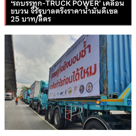
‘รถบรรทุก-TRUCK POWER’ เคลื่อน
ขบวน จี้รัฐบาลตรึงราคาน้ำมันดีเซล
25 บาท/ลิตร