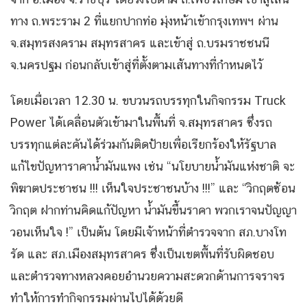
ทาง ถ.พระราม 2 ที่แยกปากท่อ มุ่งหน้าเข้ากรุงเทพฯ ผ่าน
จ.สมุทรสงคราม สมุทรสาคร และเข้าสู่ ถ.บรมราชชนนี
จ.นครปฐม ก่อนกลับเข้าสู่ที่ตั้งตามเส้นทางที่กำหนดไว้
โดยเมื่อเวลา 12.30 น. ขบวนรถบรรทุกในกิจกรรม Truck
Power ได้เคลื่อนตัวเข้ามาในพื้นที่ จ.สมุทรสาคร ซึ่งรถ
บรรทุกแต่ละคันได้ร่วมกันติดป้ายเพื่อเรียกร้องให้รัฐบาล
แก้ไขปัญหาราคาน้ำมันแพง เช่น “นโยบายน้ำมันแห่งชาติ จะ
พิฆาตประชาชน !!! เห็นใจประชาชนบ้าง !!!” และ “วิกฤตซ้อน
วิกฤต ฝากท่านคิดแก้ปัญหา น้ำมันขึ้นราคา พวกเราจนปัญญา
วอนเห็นใจ !” เป็นต้น โดยมีเจ้าหน้าที่ตำรวจจาก สภ.บางโท
รัด และ สภ.เมืองสมุทรสาคร ซึ่งเป็นเขตพื้นที่รับผิดชอบ
และตำรวจทางหลวงคอยอำนวยความสะดวกด้านการจราจร
ทำให้การทำกิจกรรมผ่านไปได้ด้วยดี