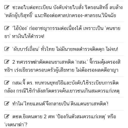
ชะลอใบต่อทะเบียน บังคับจ่ายใบสั่ง ริดรอนสิทธิ์ ลบล้าง
‘หลักผู้บริสุทธิ์’ แนะฟ้องต่อศาลปกครอง-ศาลรธน.วินิจฉัย
‘ไอ้ป๋อง’ ก่ออาชญากรรมต่อเนื่องได้ เพราะเป็น ‘คนขาย
ยา’ หาเงินให้ตำรวจ!
‘ผับบาร์เถื่อน’ ทั่วไทย ไม่มีนายพลตำรวจติดคุก ไม่จบ!
2 ทศวรรษฆ่าตัดตอนยาเสพติด ‘กสม.’ จี้กรมคุ้มครองสิ
ทธิฯ เร่งเยียวยาครอบครัวผู้เสียหาย ไม่ต้องรอผลคดีอาญา
กสม.จี้ ตร. ทบทวนยุทธวิธีและบังคับใช้ระเบียบการติด
กล้อง กรณีใช้กำลังสกัดตรวจค้นเยาวชนเกินสมควรแก่เหตุ
ทำไม’ไทยแลนด์’จึงกลายเป็น’ดินแดนยาเสพติด’!
ตชด.ยิงคนตาย 2 ศพ ‘ป้องกันตัวสมควรแก่เหตุ’ หรือ
‘เจตนาฆ่า’?