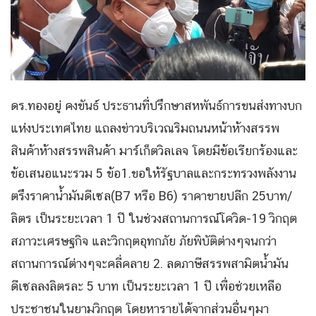
ดร.ทองอยู่ คงขันธ์ ประธานที่ปรึกษาสหพันธ์การขนส่งทางบก
แห่งประเทศไทย แถลงข่าวบริเวณริมถนนหน้าห้างสรรพ
สินค้าห้างสรรพสินค้า มาร์เก็ตวิลเลจ โดยมีข้อเรียกร้องและ
ข้อเสนอแนะรวม 5 ข้อ1.ขอให้รัฐบาลและกระทรวงพลังงาน
ตรึงราคาน้ำมันดีเซล(B7 หรือ B6) ราคาขายปลีก 25บาท/
ลิตร เป็นระยะเวลา 1 ปี ในช่วงสถานการณ์โควิด-19 วิกฤต
สภาวะเศรษฐกิจ และวิกฤตอุทกภัย ภัยพิบัติต่างๆจนกว่า
สถานการณ์ต่างๆจะคลี่คลาย 2. ลดภาษีสรรพสามิตน้ำมัน
ดีเซลลงลิตรละ 5 บาท เป็นระยะเวลา 1 ปี เพื่อช่วยเหลือ
ประชาชนในยามวิกฤต โดยหารายได้จากส่วนอื่นๆมา