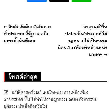
แนะแนว
สิบล้อจัดม็อบ7เส้นทาง
‘จาตุรนต์’ยื่น
เรื่อง
ทั่วประเทศ จี้รัฐบาลตรึง
ป.ป.ช.ฟัน’ประยุทธ์’ใช้
ราคาน้ำมันดีเซล
กฎหมายไม่เป็นธรรม
ผิดม.157ต้องพ้นตำแหน่ง
นายกฯ
โพสต์ล่าสุด
‘อ.นิติศาสตร์ มธ.’ เผยโทษประหารเหลือเพียง
54ประเทศ ชี้ไม่ได้ทำให้อาชญากรรมลดลง กังขาระบบ
ยุติธรรมน่าเชื่อถือหรือไม่