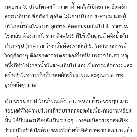
ทดแทน 3. ปรับโครงสร้างราคาน้ำมันให้เป็นธรรม ยึดหลัก
ธรรมาภิบาล ซื่อสัตย์ สุจริต ไม่เอาเปรียบประชาชน และผู้
บริโภคน้ำมันในระบบผูกขาด ตัดตอนจนเกินไป 4. ราคา ณ
โรงกลั่น ต้องเท่ากับราคาสิงคโปร์ ที่ใช้เป็นฐานอ้างอิงน้ำมัน
สำเร็จรูป (ราคา ณ โรงกลั่นต้องเท่ากัน) 5. ในสถานการณ์
วิกฤติต่างๆ ต้องลดค่าการตลาดลงกึ่งหนึ่ง เพราะเป็นสาเหตุ
หนึ่งที่ทำให้ราคาน้ำมันแพงเกินไป และเป็นการผลักภาระและ
สร้างกำไรทางธุรกิจที่ขาดหลักจริยธรรมและคุณธรรมทาง
ธุรกิจกึ่งผูกขาด
ส่วนบรรยากาศ ในบริเวณดังกล่าว พบว่า ทั้งรถบรรทุก และ
รถยนต์ที่วิ่งผ่านบริเวณที่รถบรรทุกจอดต่อเนื่องกันยาวเหยียด
นั้น ได้บีบแตรเสียงดังเป็นระยะๆ บางคนเปิดกระจกส่งเสียง
ว่าขอเป็นกำลังใจด้วย ขณะที่เจ้าหน้าที่ตำรวจจาก สภ.บางแก้ว