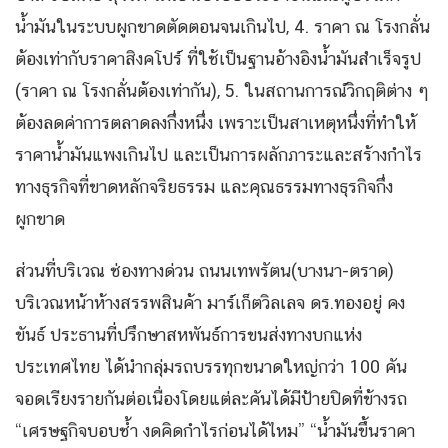
น้ำมันในระบบผูกขาดตัดตอนจนเกินไป, 4. ราคา ณ โรงกลั่น
ต้องเท่ากับราคาสิงคโปร์ ที่ใช้เป็นฐานอ้างอิงน้ำมันสำเร็จรูป
(ราคา ณ โรงกลั่นต้องเท่ากัน), 5. ในสถานการณ์วิกฤติต่าง ๆ
ต้องลดค่าการตลาดลงกึ่งหนึ่ง เพราะเป็นสาเหตุหนึ่งที่ทำให้
ราคาน้ำมันแพงเกินไป และเป็นการผลักภาระและสร้างกำไร
ทางธุรกิจที่ขาดหลักจริยธรรม และคุณธรรมทางธุรกิจกึ่ง
ผูกขาด
ส่วนที่บริเวณ ช่องทางด่วน ถนนเทพรัตน(บางนา-ตราด)
บริเวณหน้าห้างสรรพสินค้า มาร์เก็ตวิลเลจ ดร.ทองอยู่ คง
ขันธ์ ประธานที่ปรึกษาสหพันธ์การขนส่งทางบกแห่ง
ประเทศไทย ได้นำกลุ่มรถบรรทุกขนาดใหญ่กว่า 100 คัน
จอดเรียงรายกันต่อเนื่องโดยแต่ละคันได้มีป้ายปิดที่ข้างรถ
“เศรษฐกิจบอบช้ำ งดคิดกำไรก่อนได้ไหม” “น้ำมันขึ้นราคา