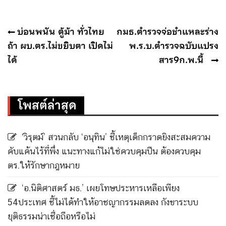
แนะแนว
บ่อนพนัน ตู้ม้า ทั่วไทย
กมธ.ตำรวจจ่อชำแหละร่าง
เรื่อง
ถ้า ผบ.ตร.ไม่ขยิบตา เปิดไม่
พ.ร.บ.ตำรวจฉบับแปรง
ได้
สาร9ก.พ.นี้
โพสต์ล่าสุด
‘วิรุตม์’ สวนกลับ ‘อนุทิน’ ชี้เหตุเด็กกราดยิงสะสมความ
คับแค้นไร้ที่พึ่ง แนะทางแก้ไม่ใช่ควบคุมปืน ต้องควบคุม
ตร.ให้รักษากฎหมาย
‘อ.นิติศาสตร์ มธ.’ เผยโทษประหารเหลือเพียง
54ประเทศ ชี้ไม่ได้ทำให้อาชญากรรมลดลง กังขาระบบ
ยุติธรรมน่าเชื่อถือหรือไม่