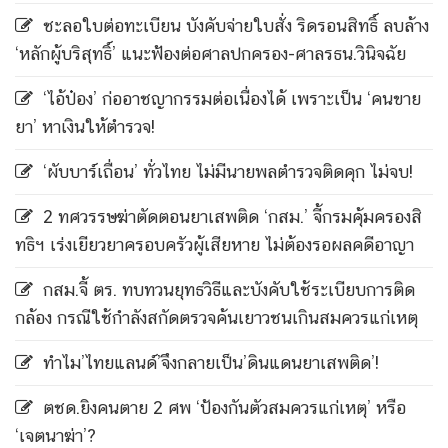
ชะลอใบต่อทะเบียน บังคับจ่ายใบสั่ง ริดรอนสิทธิ์ ลบล้าง
‘หลักผู้บริสุทธิ์’ แนะฟ้องต่อศาลปกครอง-ศาลรธน.วินิจฉัย
‘ไอ้ป๋อง’ ก่ออาชญากรรมต่อเนื่องได้ เพราะเป็น ‘คนขาย
ยา’ หาเงินให้ตำรวจ!
‘ผับบาร์เถื่อน’ ทั่วไทย ไม่มีนายพลตำรวจติดคุก ไม่จบ!
2 ทศวรรษฆ่าตัดตอนยาเสพติด ‘กสม.’ จี้กรมคุ้มครองสิ
ทธิฯ เร่งเยียวยาครอบครัวผู้เสียหาย ไม่ต้องรอผลคดีอาญา
กสม.จี้ ตร. ทบทวนยุทธวิธีและบังคับใช้ระเบียบการติด
กล้อง กรณีใช้กำลังสกัดตรวจค้นเยาวชนเกินสมควรแก่เหตุ
ทำไม’ไทยแลนด์’จึงกลายเป็น’ดินแดนยาเสพติด’!
ตชด.ยิงคนตาย 2 ศพ ‘ป้องกันตัวสมควรแก่เหตุ’ หรือ
‘เจตนาฆ่า’?