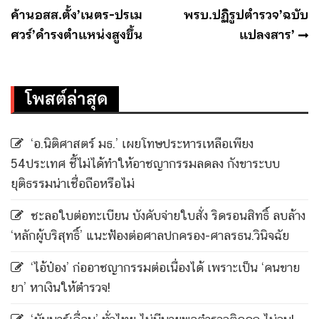
เรื่อง
ค้านอสส.ตั้ง’เนตร-ปรเม
พรบ.ปฏิรูปตำรวจ’ฉบับ
ศวร์’ดำรงตำแหน่งสูงขึ้น
แปลงสาร’
โพสต์ล่าสุด
‘อ.นิติศาสตร์ มธ.’ เผยโทษประหารเหลือเพียง
54ประเทศ ชี้ไม่ได้ทำให้อาชญากรรมลดลง กังขาระบบ
ยุติธรรมน่าเชื่อถือหรือไม่
ชะลอใบต่อทะเบียน บังคับจ่ายใบสั่ง ริดรอนสิทธิ์ ลบล้าง
‘หลักผู้บริสุทธิ์’ แนะฟ้องต่อศาลปกครอง-ศาลรธน.วินิจฉัย
‘ไอ้ป๋อง’ ก่ออาชญากรรมต่อเนื่องได้ เพราะเป็น ‘คนขาย
ยา’ หาเงินให้ตำรวจ!