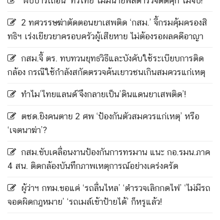
‘ผับบาร์เถื่อน’ ทั่วไทย ไม่มีนายพลตำรวจติดคุก ไม่จบ!
2 ทศวรรษฆ่าตัดตอนยาเสพติด ‘กสม.’ จี้กรมคุ้มครองสิ
ทธิฯ เร่งเยียวยาครอบครัวผู้เสียหาย ไม่ต้องรอผลคดีอาญา
กสม.จี้ ตร. ทบทวนยุทธวิธีและบังคับใช้ระเบียบการติด
กล้อง กรณีใช้กำลังสกัดตรวจค้นเยาวชนเกินสมควรแก่เหตุ
ทำไม’ไทยแลนด์’จึงกลายเป็น’ดินแดนยาเสพติด’!
ตชด.ยิงคนตาย 2 ศพ ‘ป้องกันตัวสมควรแก่เหตุ’ หรือ
‘เจตนาฆ่า’?
กสม.ขับเคลื่อนงานป้องกันการทรมาน แนะ กอ.รมน.ภาค
4 สน. ติดกล้องบันทึกภาพเหตุการณ์อย่างเคร่งครัด
ผู้ว่าฯ กทม.ขอแค่ ‘รถลื่นไหล’ ‘ตำรวจเลิกกดไฟ’ ‘ไม่มีรถ
จอดผิดกฎหมาย’ ‘รถเมล์เข้าป้ายได้’ ก็หรูแล้ว!