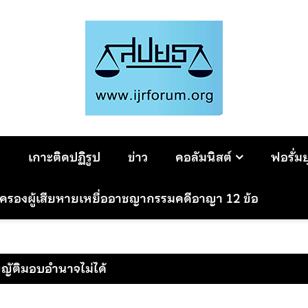
ม
เกาะติดปฏิรูป
ข่าว
คอลัมนิสต์
ฟอรั่ม
มครองผู้เสียหายเหยื่ออาชญากรรมคดีอาญา 12 ข้อ
ญัติมอบอำนาจไม่ได้