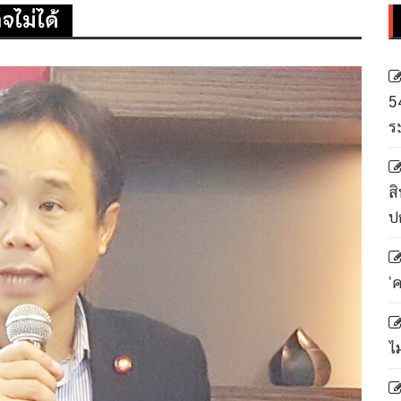
ไม่ได้
5
ร
สิ
ป
‘
ไ