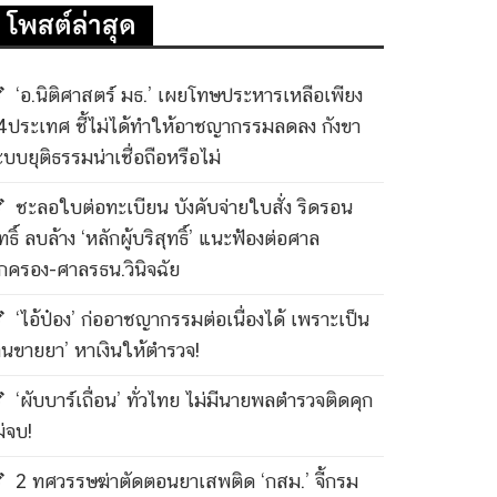
โพสต์ล่าสุด
‘อ.นิติศาสตร์ มธ.’ เผยโทษประหารเหลือเพียง
4ประเทศ ชี้ไม่ได้ทำให้อาชญากรรมลดลง กังขา
ะบบยุติธรรมน่าเชื่อถือหรือไม่
ชะลอใบต่อทะเบียน บังคับจ่ายใบสั่ง ริดรอน
ทธิ์ ลบล้าง ‘หลักผู้บริสุทธิ์’ แนะฟ้องต่อศาล
กครอง-ศาลรธน.วินิจฉัย
‘ไอ้ป๋อง’ ก่ออาชญากรรมต่อเนื่องได้ เพราะเป็น
คนขายยา’ หาเงินให้ตำรวจ!
‘ผับบาร์เถื่อน’ ทั่วไทย ไม่มีนายพลตำรวจติดคุก
ม่จบ!
2 ทศวรรษฆ่าตัดตอนยาเสพติด ‘กสม.’ จี้กรม