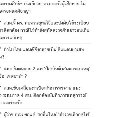
ุ้มครองสิทธิฯ เร่งเยียวยาครอบครัวผู้เสียหาย ไม่
้องรอผลคดีอาญา
กสม.จี้ ตร. ทบทวนยุทธวิธีและบังคับใช้ระเบียบ
ารติดกล้อง กรณีใช้กำลังสกัดตรวจค้นเยาวชนเกิน
มควรแก่เหตุ
ทำไม’ไทยแลนด์’จึงกลายเป็น’ดินแดนยาเสพ
ด’!
ตชด.ยิงคนตาย 2 ศพ ‘ป้องกันตัวสมควรแก่เหตุ’
รือ ‘เจตนาฆ่า’?
กสม.ขับเคลื่อนงานป้องกันการทรมาน แนะ
อ.รมน.ภาค 4 สน. ติดกล้องบันทึกภาพเหตุการณ์
ย่างเคร่งครัด
ผู้ว่าฯ กทม.ขอแค่ ‘รถลื่นไหล’ ‘ตำรวจเลิกกดไฟ’