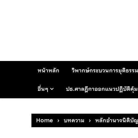
Skip
to
content
หน้าหลัก
วิพากษ์กระบวนการยุติธรร
อื่นๆ
ปธ.ศาลฎีกาออกแนวปฏิบัติคุ้
Home
บทความ
หลักอำนาจนิติบัญ