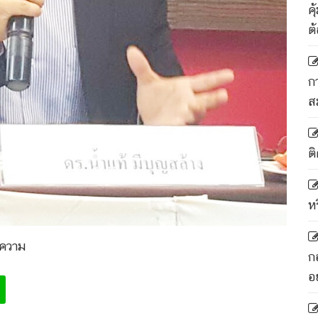
ค
ต
ก
ส
ติ
ห
ความ
ก
อ