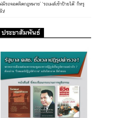
ไม่มีรถจอดผิดกฎหมาย’ ‘รถเมล์เข้าป้ายได้’ ก็หรู
้ว!
ประชาสัมพันธ์