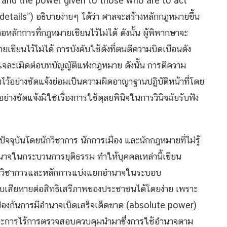
, and the power given to those who are to act
details”) อธิบายง่ายๆ ได้ว่า ศาลจะสร้างหลักกฎหมายขึ้น
ลักการที่กฎหมายเขียนไว้ไม่ได้ ดังนั้น ผู้พิพากษาจะ
ขียนไว้ไม่ได้ การบังคับใช้ดังที่ตนตีความบิดเบือนดัง
ี่จงใจละเมิดต่อบทบัญญัติแห่งกฎหมาย ดังนั้น การตีความ
ว้อย่างชัดแจ้งย่อมเป็นความผิดอาญาฐานปฏิบัติหน้าที่โดย
งชัดแจ้งมิใช่เรื่องการใช้ดุลยพินิจในการวินิจฉัยรับฟัง
ุบันโดยนักวิชาการ นักการเมือง และนักกฎหมายที่ไม่รู้
ำนาจในกระบวนการยุติธรรม ทำให้บุคคลเหล่านี้เขียน
ักวิชาการและหลักการแบ่งแยกอำนาจในระบอบ
ทบเสียหายต่อสิทธิเสรีภาพของประชาชนได้โดยง่าย เพราะ
ักป้องกันการมีอำนาจเบ็ดเสร็จเด็ดขาด (absolute power)
าวะการไร้การตรวจสอบควบคุมนำมาซึ่งการใช้อำนาจตาม