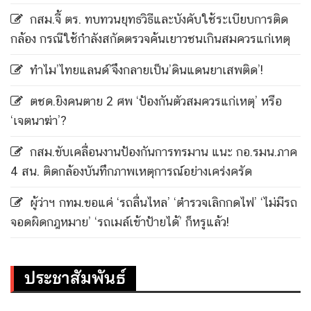
กสม.จี้ ตร. ทบทวนยุทธวิธีและบังคับใช้ระเบียบการติด
กล้อง กรณีใช้กำลังสกัดตรวจค้นเยาวชนเกินสมควรแก่เหตุ
ทำไม’ไทยแลนด์’จึงกลายเป็น’ดินแดนยาเสพติด’!
ตชด.ยิงคนตาย 2 ศพ ‘ป้องกันตัวสมควรแก่เหตุ’ หรือ
‘เจตนาฆ่า’?
กสม.ขับเคลื่อนงานป้องกันการทรมาน แนะ กอ.รมน.ภาค
4 สน. ติดกล้องบันทึกภาพเหตุการณ์อย่างเคร่งครัด
ผู้ว่าฯ กทม.ขอแค่ ‘รถลื่นไหล’ ‘ตำรวจเลิกกดไฟ’ ‘ไม่มีรถ
จอดผิดกฎหมาย’ ‘รถเมล์เข้าป้ายได้’ ก็หรูแล้ว!
ประชาสัมพันธ์