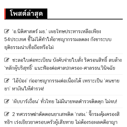
โพสต์ล่าสุด
‘อ.นิติศาสตร์ มธ.’ เผยโทษประหารเหลือเพียง
54ประเทศ ชี้ไม่ได้ทำให้อาชญากรรมลดลง กังขาระบบ
ยุติธรรมน่าเชื่อถือหรือไม่
ชะลอใบต่อทะเบียน บังคับจ่ายใบสั่ง ริดรอนสิทธิ์ ลบล้าง
‘หลักผู้บริสุทธิ์’ แนะฟ้องต่อศาลปกครอง-ศาลรธน.วินิจฉัย
‘ไอ้ป๋อง’ ก่ออาชญากรรมต่อเนื่องได้ เพราะเป็น ‘คนขาย
ยา’ หาเงินให้ตำรวจ!
‘ผับบาร์เถื่อน’ ทั่วไทย ไม่มีนายพลตำรวจติดคุก ไม่จบ!
2 ทศวรรษฆ่าตัดตอนยาเสพติด ‘กสม.’ จี้กรมคุ้มครองสิ
ทธิฯ เร่งเยียวยาครอบครัวผู้เสียหาย ไม่ต้องรอผลคดีอาญา