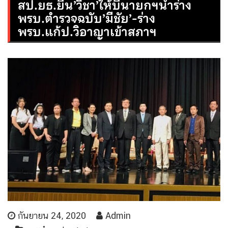
สป.ยธ.ยื่น’วิชา’ให้บี้นายกฯนำร่าง
พรบ.ตำรวจฉบับ’มีชัย’-ร่าง
พรบ.แก้ป.วิอาญาเข้าสภาฯ
กันยายน 24, 2020
Admin