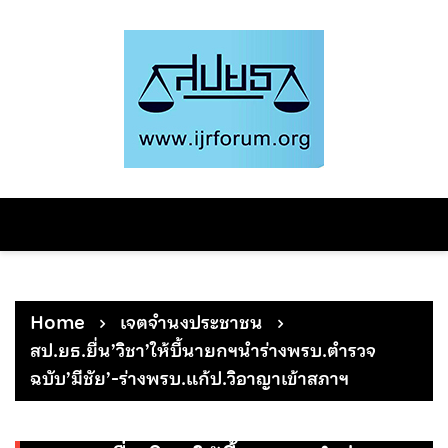
Skip
to
content
Home
เจตจำนงประชาชน
สป.ยธ.ยื่น’วิชา’ให้บี้นายกฯนำร่างพรบ.ตำรวจ
ฉบับ’มีชัย’-ร่างพรบ.แก้ป.วิอาญาเข้าสภาฯ