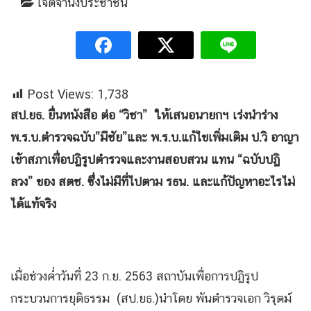
เจตจำนงประชาชน
Post Views:
1,738
สป.ยธ. ยื่นหนังสือ ต่อ “วิชา” ให้เสนอนายกฯ เร่งนำร่าง
พ.ร.บ.ตำรวจฉบับ”มีชัย”และ พ.ร.บ.แก้ไขเพิ่มเติม ป.วิ อาญา
เข้าสภาเพื่อปฏิรูปตำรวจและงานสอบสวน แทน “ฉบับปฏิ
ลวง” ของ สตช. ซึ่งไม่มีที่ไปตาม รธน. และแก้ปัญหาอะไรไม่
ได้แท้จริง
เมื่อช่วงค่ำวันที่ 23 ก.ย. 2563 สถาบันเพื่อการปฏิรูป
กระบวนการยุติธรรม (สป.ยธ.)นำโดย พันตำรวจเอก วิรุตม์