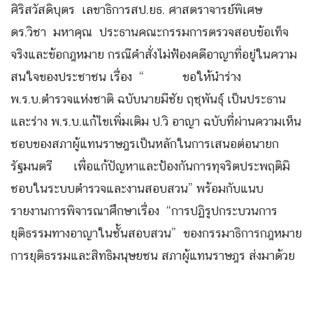
ศิริสวัสดิบุตร เลขาธิการสป.ยธ. ศาสตราจารย์พิเศษ
ดร.วิชา มหาคุณ ประธานคณะกรรมการตรวจสอบข้อเท็จ
จริงและข้อกฎหมาย กรณีคำสั่งไม่ฟ้องคดีอาญาที่อยู่ในความ
สนใจของประชาชน เรื่อง “ ขอให้นำร่าง
พ.ร.บ.ตำรวจแห่งชาติ ฉบับนายมีชัย ฤชุพันธุ์ เป็นประธาน
และร่าง พ.ร.บ.แก้ไขเพิ่มเติม ป.วิ อาญา ฉบับที่ผ่านความเห็น
ชอบของสภาผู้แทนราษฎรเป็นหลักในการเสนอต่อนายก
รัฐมนตรี เพื่อแก้ปัญหาและป้องกันการทุจริตประพฤติมิ
ชอบในระบบตำรวจและงานสอบสวน” พร้อมกับแนบ
รายงานการพิจารณาศึกษาเรื่อง “การปฏิรูปกระบวนการ
ยุติธรรมทางอาญาในชั้นสอบสวน” ของกรรมาธิการกฎหมาย
การยุติธรรมและสิทธิมนุษยชน สภาผู้แทนราษฎร ส่งมาด้วย