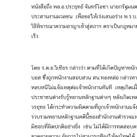
หนังสือถึง พล.อ.ประยุทธ์ จันทร์โอชา นายกรัฐมน
ประสานงานมวลชน เพื่อขอให้เร่งเสนอร่าง พ.ร.บ
วิธีพิจารณาความอาญาเข้าสู่สภาฯ ตราเป็นกฎห
เร็ว
โดย ร.ต.อ.วิเชียร กล่าวว่า ตามที่ได้เกิดปัญหาพนัก
บอส ซึ่งถูกพนักงานสอบสวน สน.ทองหล่อ กล่าวหาว
หลบหนีไม่แจ้งเหตุต่อเจ้าพนักงานทันที เหตุเกิดเมื่
ประชาชนต่างรับรู้พยานหลักฐานต่างๆ หลังเกิดเหต
วรยุทธ ได้กระทำความผิดตามที่ถูกเจ้าพนักงานแจ้ง
รวบรวมพยานหลักฐานคดีนี้ของสำนักงานตำรวจแห่ง
มิชอบที่ผิดปกติอย่างยิ่ง เช่น ไม่ได้มีการทดสอบ
ขาดอายุความ อัยการไม่สามารถฟ้องให้ลงโทษได้