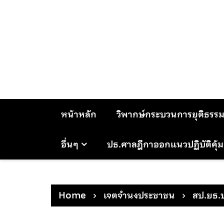
Skip
to
content
หน้าหลัก
วิพากษ์กระบวนการยุติธรร
อื่นๆ
ปธ.ศาลฎีกาออกแนวปฏิบัติคุ้
Home
เจตจำนงประชาชน
สป.ยธ.บ