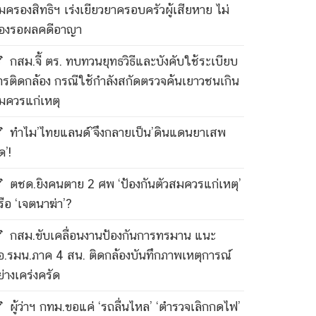
ุ้มครองสิทธิฯ เร่งเยียวยาครอบครัวผู้เสียหาย ไม่
้องรอผลคดีอาญา
กสม.จี้ ตร. ทบทวนยุทธวิธีและบังคับใช้ระเบียบ
ารติดกล้อง กรณีใช้กำลังสกัดตรวจค้นเยาวชนเกิน
มควรแก่เหตุ
ทำไม’ไทยแลนด์’จึงกลายเป็น’ดินแดนยาเสพ
ด’!
ตชด.ยิงคนตาย 2 ศพ ‘ป้องกันตัวสมควรแก่เหตุ’
รือ ‘เจตนาฆ่า’?
กสม.ขับเคลื่อนงานป้องกันการทรมาน แนะ
อ.รมน.ภาค 4 สน. ติดกล้องบันทึกภาพเหตุการณ์
ย่างเคร่งครัด
ผู้ว่าฯ กทม.ขอแค่ ‘รถลื่นไหล’ ‘ตำรวจเลิกกดไฟ’