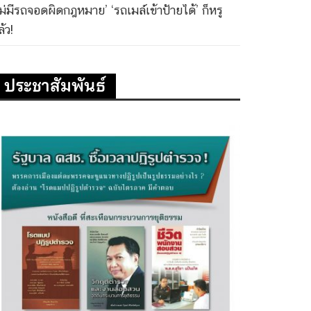
ไม่มีรถจอดผิดกฎหมาย’ ‘รถเมล์เข้าป้ายได้’ ก็หรู
้ว!
ประชาสัมพันธ์