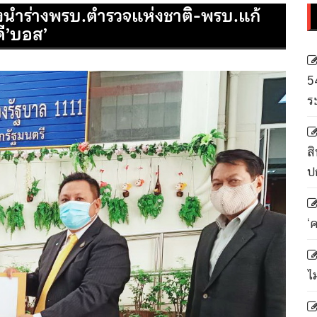
งนำร่างพรบ.ตำรวจแห่งชาติ-พรบ.แก้
ดี’บอส’
5
ร
สิ
ป
‘
ไ