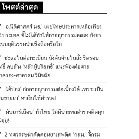
โพสต์ล่าสุด
‘อ.นิติศาสตร์ มธ.’ เผยโทษประหารเหลือเพียง
4ประเทศ ชี้ไม่ได้ทำให้อาชญากรรมลดลง กังขา
ะบบยุติธรรมน่าเชื่อถือหรือไม่
ชะลอใบต่อทะเบียน บังคับจ่ายใบสั่ง ริดรอน
ทธิ์ ลบล้าง ‘หลักผู้บริสุทธิ์’ แนะฟ้องต่อศาล
กครอง-ศาลรธน.วินิจฉัย
‘ไอ้ป๋อง’ ก่ออาชญากรรมต่อเนื่องได้ เพราะเป็น
คนขายยา’ หาเงินให้ตำรวจ!
‘ผับบาร์เถื่อน’ ทั่วไทย ไม่มีนายพลตำรวจติดคุก
ม่จบ!
2 ทศวรรษฆ่าตัดตอนยาเสพติด ‘กสม.’ จี้กรม