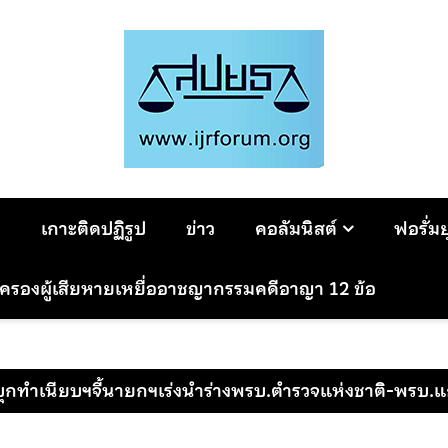
ม
เกาะติดปฏิรูป
ข่าว
คอลัมนิสต์
ฟอรั่ม
มครองผู้เสียหายเหยื่ออาชญากรรมคดีอาญา 12 ข้อ
ุกทำเนียบฯจี้นายกฯเร่งนำร่างพรบ.ตำรวจแห่งชาติ-พรบ.แก้