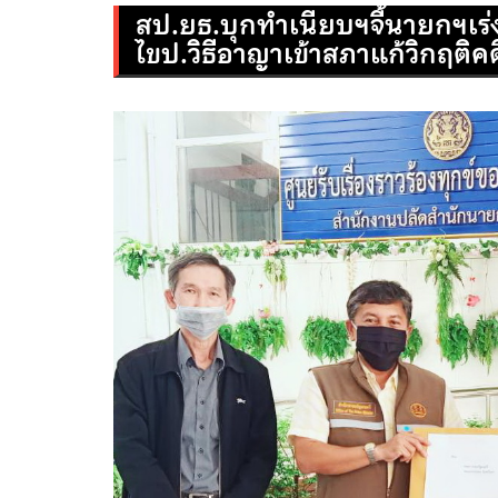
สป.ยธ.บุกทำเนียบฯจี้นายกฯเร่
ไขป.วิธีอาญาเข้าสภาแก้วิกฤติค