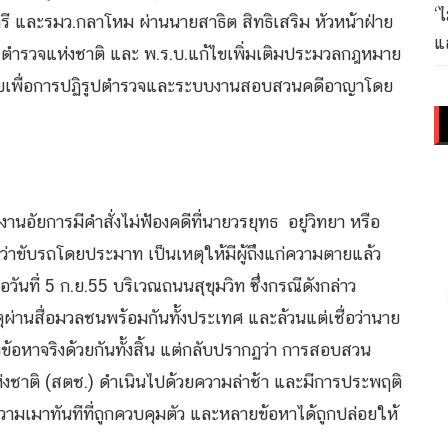
‘
ตรี และรมว.กลาโหม ผ่านนายสาธิต สิทธิเสริม หัวหน้าฝ่าย
แล
.ตำรวจแห่งชาติ และ พ.ร.บ.แก้ไขเพิ่มเติมประมวลกฎหมาย
มายเพื่อการปฏิรูปตำรวจและระบบงานสอบสวนคดีอาญาโดย
งานอัยการมีคำสั่งไม่ฟ้องคดีที่นายวรยุทธ อยู่วิทยา หรือ
่าขับรถโดยประมาท เป็นเหตุให้มีผู้ถึงแก่ความตายแล้ว
อวันที่ 5 ก.ย.55 บริเวณถนนสุขุมวิท ซึ่งกรณีดังกล่าว
ุผ่านสื่อมวลชนพร้อมกันทั้งประเทศ และล้วนแต่เชื่อว่านาย
ข้อหาจริงด้วยกันทั้งสิ้น แต่กลับปรากฏว่า การสอบสวน
ชาติ (สตช.) ดำเนินไปด้วยความล่าช้า และมีการประพฤติ
ความเมาทันทีที่ถูกควบคุมตัว และหลายข้อหาได้ถูกปล่อยให้