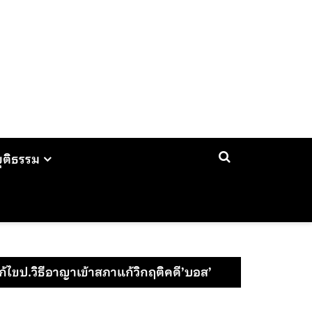
ยุติธรรม
ไขป.วิธีอาญาเข้าสภาแก้วิกฤติคดี’บอส’