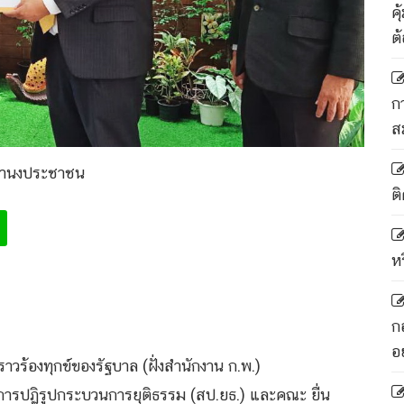
ค
ต
ก
ส
จำนงประชาชน
ติ
ห
ก
อ
องราวร้องทุกข์ของรัฐบาล (ฝั่งสำนักงาน ก.พ.)
อการปฏิรูปกระบวนการยุติธรรม (สป.ยธ.) และคณะ ยื่น