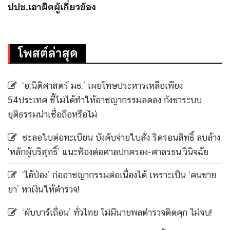
ปปช.เอาผิดผู้เกี่ยวข้อง
โพสต์ล่าสุด
‘อ.นิติศาสตร์ มธ.’ เผยโทษประหารเหลือเพียง
54ประเทศ ชี้ไม่ได้ทำให้อาชญากรรมลดลง กังขาระบบ
ยุติธรรมน่าเชื่อถือหรือไม่
ชะลอใบต่อทะเบียน บังคับจ่ายใบสั่ง ริดรอนสิทธิ์ ลบล้าง
‘หลักผู้บริสุทธิ์’ แนะฟ้องต่อศาลปกครอง-ศาลรธน.วินิจฉัย
‘ไอ้ป๋อง’ ก่ออาชญากรรมต่อเนื่องได้ เพราะเป็น ‘คนขาย
ยา’ หาเงินให้ตำรวจ!
‘ผับบาร์เถื่อน’ ทั่วไทย ไม่มีนายพลตำรวจติดคุก ไม่จบ!