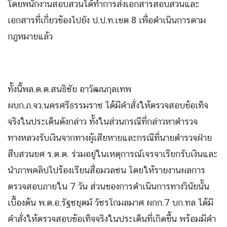
โดยพนักงานสอบสวนได้ทำการส่งเอกสารสอบสวนและ
เอกสารที่เกี่ยวข้องไปยัง ป.ป.ท.เขต 8 เพื่อดำเนินการตาม
กฎหมายแล้ว
ทั้งนี้พล.ต.ต.สนธิชัย อาวัฒนกุลเทพ
ผบก.ภ.จว.นครศรีธรรมราช ได้มีคำสั่งให้ตรวจสอบข้อเท็จ
จริงในประเด็นดังกล่าว ทั้งในส่วนกรณีที่กล่าวหาตำรวจ
ทางหลวงรับเงินจากทางผู้เสียหายและกรณีที่นายตำรวจฝ่าย
สืบสวนยศ ร.ต.ต. ร่วมอยู่ในเหตุการณ์เจรจาเรียกรับเงินและ
นำภาพคลิปไปร้องเรียนสื่อมวลชน โดยให้รายงานผลการ
ตรวจสอบภายใน 7 วัน ส่วนของการดำเนินการทางวินัยนั้น
เบื้องต้น พ.ต.อ.รัฐชยุตม์ วัชรโกมลมาศ ผกก.7 บก.ทล ได้มี
คำสั่งให้ตรวจสอบข้อเท็จจริงในประเด็นที่เกิดขึ้น พร้อมมีคำ