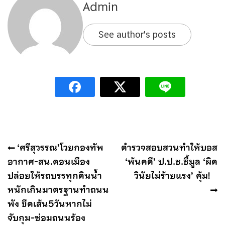
Admin
See author's posts
แนะแนว
‘ศรีสุวรรณ’โวยกองทัพ
ตำรวจสอบสวนทำให้บอส
เรื่อง
อากาศ-สน.ดอนเมือง
‘พ้นคดี’ ป.ป.ช.ชี้มูล ‘ผิด
ปล่อยให้รถบรรทุกดินน้ำ
วินัยไม่ร้ายแรง’ คุ้ม!
หนักเกินมาตรฐานทำถนน
พัง ขีดเส้น5วันหากไม่
จับกุม-ซ่อมถนนร้อง