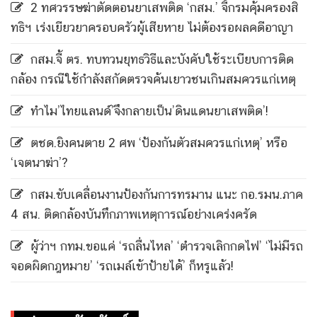
2 ทศวรรษฆ่าตัดตอนยาเสพติด ‘กสม.’ จี้กรมคุ้มครองสิ
ทธิฯ เร่งเยียวยาครอบครัวผู้เสียหาย ไม่ต้องรอผลคดีอาญา
กสม.จี้ ตร. ทบทวนยุทธวิธีและบังคับใช้ระเบียบการติด
กล้อง กรณีใช้กำลังสกัดตรวจค้นเยาวชนเกินสมควรแก่เหตุ
ทำไม’ไทยแลนด์’จึงกลายเป็น’ดินแดนยาเสพติด’!
ตชด.ยิงคนตาย 2 ศพ ‘ป้องกันตัวสมควรแก่เหตุ’ หรือ
‘เจตนาฆ่า’?
กสม.ขับเคลื่อนงานป้องกันการทรมาน แนะ กอ.รมน.ภาค
4 สน. ติดกล้องบันทึกภาพเหตุการณ์อย่างเคร่งครัด
ผู้ว่าฯ กทม.ขอแค่ ‘รถลื่นไหล’ ‘ตำรวจเลิกกดไฟ’ ‘ไม่มีรถ
จอดผิดกฎหมาย’ ‘รถเมล์เข้าป้ายได้’ ก็หรูแล้ว!