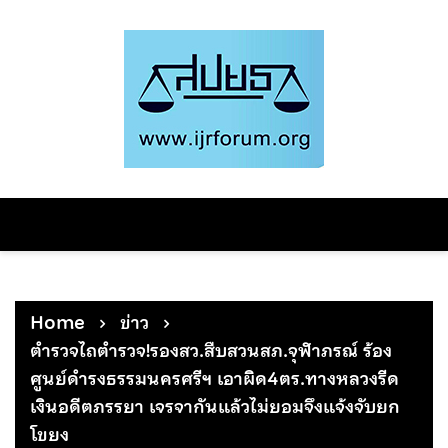
Skip
to
content
Home
ข่าว
ตำรวจไถตำรวจ!รองสว.สืบสวนสภ.จุฬาภรณ์ ร้อง
ศูนย์ดำรงธรรมนครศรีฯ เอาผิด4ตร.ทางหลวงรีด
เงินอดีตภรรยา เจรจากันแล้วไม่ยอมจึงแจ้งจับยก
โขยง