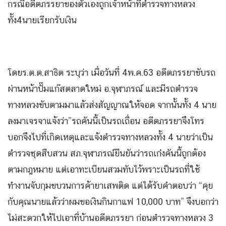
กรณีอดีตภรรยาของตัวเองถูกเจ้าหน้าที่ตำรวจทางหลวง
ทั้ง4นายเรียกรับเงิน
โดยร.ต.ต.สาธิต ระบุว่า เมื่อวันที่ 4พ.ค.63 อดีตภรรยาขับรถ
ผ่านหน้าปั๊มแก๊สตลาดใหม่ อ.จุฬาภรณ์ และมีรถตำรวจ
ทางหลวงขับตามมาแล้วส่งสัญญาณให้จอด จากนั้นทั้ง 4 นาย
ลงมาเจรจาแจ้งว่า”รถคันนี้เป็นรถเถื่อน อดีตภรรยาจึงโทร
บอกจึงไปที่เกิดเหตุและแจ้งตำรวจทางหลวงทั้ง 4 นายว่าเป็น
ตำรวจชุดสืบสวน สภ.จุฬาภรณ์ยืนยันว่ารถเก๋งคันนี้ถูกต้อง
ตามกฎหมาย แต่เอาทะเบียนสวมทับไว้พราะเป็นรถที่ใช้
ทำงานจับกุมขบวนการค้ายาเสพติด แต่ได้รับคำตอบว่า “คุย
กับคุณนายแล้วว่าผมขอเงินกินกาแฟ 10,000 บาท” จึงบอกว่า
ไม่สะดวกให้ไปเอาที่บ้านอดีตภรรยา ก่อนตำรวจทางหลวง 3