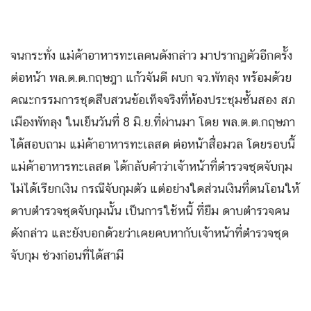
จนกระทั่ง แม่ค้าอาหารทะเลคนดังกล่าว มาปรากฏตัวอีกครั้ง
ต่อหน้า พล.ต.ต.กฤษฎา แก้วจันดี ผบก จว.พัทลุง พร้อมด้วย
คณะกรรมการชุดสืบสวนข้อเท็จจริงที่ห้องประชุมชั้นสอง สภ
เมืองพัทลุง ในเย็นวันที่ 8 มิ.ย.ที่ผ่านมา โดย พล.ต.ต.กฤษภา
ได้สอบถาม แม่ค้าอาหารทะเลสด ต่อหน้าสื่อมวล โดยรอบนี้
แม่ค้าอาหารทะเลสด ได้กลับคำว่าเจ้าหน้าที่ตำรวจชุดจับกุม
ไม่ได้เรียกเงิน กรณีจับกุมตัว แต่อย่างใดส่วนเงินที่ตนโอนให้
ดาบตำรวจชุดจับกุมนั้น เป็นการใช้หนี้ ที่ยืม ดาบตำรวจคน
ดังกล่าว และยังบอกด้วยว่าเคยคบหากับเจ้าหน้าที่ตำรวจชุด
จับกุม ช่วงก่อนที่ได้สามี