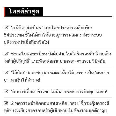
โพสต์ล่าสุด
‘อ.นิติศาสตร์ มธ.’ เผยโทษประหารเหลือเพียง
54ประเทศ ชี้ไม่ได้ทำให้อาชญากรรมลดลง กังขาระบบ
ยุติธรรมน่าเชื่อถือหรือไม่
ชะลอใบต่อทะเบียน บังคับจ่ายใบสั่ง ริดรอนสิทธิ์ ลบล้าง
‘หลักผู้บริสุทธิ์’ แนะฟ้องต่อศาลปกครอง-ศาลรธน.วินิจฉัย
‘ไอ้ป๋อง’ ก่ออาชญากรรมต่อเนื่องได้ เพราะเป็น ‘คนขาย
ยา’ หาเงินให้ตำรวจ!
‘ผับบาร์เถื่อน’ ทั่วไทย ไม่มีนายพลตำรวจติดคุก ไม่จบ!
2 ทศวรรษฆ่าตัดตอนยาเสพติด ‘กสม.’ จี้กรมคุ้มครองสิ
ทธิฯ เร่งเยียวยาครอบครัวผู้เสียหาย ไม่ต้องรอผลคดีอาญา