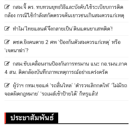
กสม.จี้ ตร. ทบทวนยุทธวิธีและบังคับใช้ระเบียบการติด
กล้อง กรณีใช้กำลังสกัดตรวจค้นเยาวชนเกินสมควรแก่เหตุ
ทำไม’ไทยแลนด์’จึงกลายเป็น’ดินแดนยาเสพติด’!
ตชด.ยิงคนตาย 2 ศพ ‘ป้องกันตัวสมควรแก่เหตุ’ หรือ
‘เจตนาฆ่า’?
กสม.ขับเคลื่อนงานป้องกันการทรมาน แนะ กอ.รมน.ภาค
4 สน. ติดกล้องบันทึกภาพเหตุการณ์อย่างเคร่งครัด
ผู้ว่าฯ กทม.ขอแค่ ‘รถลื่นไหล’ ‘ตำรวจเลิกกดไฟ’ ‘ไม่มีรถ
จอดผิดกฎหมาย’ ‘รถเมล์เข้าป้ายได้’ ก็หรูแล้ว!
ประชาสัมพันธ์