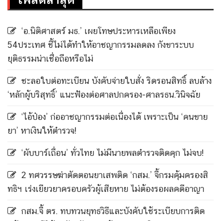
‘อ.นิติศาสตร์ มธ.’ เผยโทษประหารเหลือเพียง
54ประเทศ ชี้ไม่ได้ทำให้อาชญากรรมลดลง กังขาระบบ
ยุติธรรมน่าเชื่อถือหรือไม่
ชะลอใบต่อทะเบียน บังคับจ่ายใบสั่ง ริดรอนสิทธิ์ ลบล้าง
‘หลักผู้บริสุทธิ์’ แนะฟ้องต่อศาลปกครอง-ศาลรธน.วินิจฉัย
‘ไอ้ป๋อง’ ก่ออาชญากรรมต่อเนื่องได้ เพราะเป็น ‘คนขาย
ยา’ หาเงินให้ตำรวจ!
‘ผับบาร์เถื่อน’ ทั่วไทย ไม่มีนายพลตำรวจติดคุก ไม่จบ!
2 ทศวรรษฆ่าตัดตอนยาเสพติด ‘กสม.’ จี้กรมคุ้มครองสิ
ทธิฯ เร่งเยียวยาครอบครัวผู้เสียหาย ไม่ต้องรอผลคดีอาญา
กสม.จี้ ตร. ทบทวนยุทธวิธีและบังคับใช้ระเบียบการติด