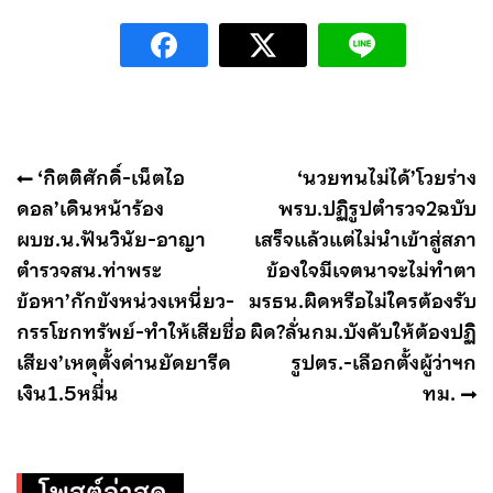
แนะแนว
‘กิตติศักดิ์-เน็ตไอ
‘นวยทนไม่ได้’โวยร่าง
เรื่อง
ดอล’เดินหน้าร้อง
พรบ.ปฏิรูปตำรวจ2ฉบับ
ผบช.น.ฟันวินัย-อาญา
เสร็จแล้วแต่ไม่นำเข้าสู่สภา
ตำรวจสน.ท่าพระ
ข้องใจมีเจตนาจะไม่ทำตา
ข้อหา’กักขังหน่วงเหนี่ยว-
มรธน.ผิดหรือไม่ใครต้องรับ
กรรโชกทรัพย์-ทำให้เสียชื่อ
ผิด?ลั่นกม.บังคับให้ต้องปฏิ
เสียง’เหตุตั้งด่านยัดยารีด
รูปตร.-เลือกตั้งผู้ว่าฯก
เงิน1.5หมื่น
ทม.
โพสต์ล่าสุด