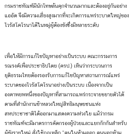
กรมราชทัณฑ์มีนักโทษล้นคุกจำนวนมากและต้องอยู่กันอย่าง
แออัด จึงมีความเสี่ยงสูงมากที่จะเกิดการแพร่ระบาดใหญ่ของ
ไวรัสโคโรนาได้ในหมู่ผู้ต้องขังซึ่งมีหลายระดับ
เพื่อให้มีการแก้ไขปัญหาอย่างเป็นระบบ คณะกรรมการ
รณรงค์เพื่อประชาธิปไตย (ครป.) เห็นว่ากระบวนการ
ยุติธรรมไทยต้องรองรับการแก้ไขปัญหาสถานการณ์แพร่
ระบาดของไวรัสโคโรนาอย่างเป็นระบบ เนื่องจากเป็น
องคาพยพหนึ่งของปัญหาที่สามารถแพร่กระจายขยายตัวได้
ตามที่สำนักงานข้าหลวงใหญ่สิทธิมนุษยชนแห่ง
สหประชาชาติได้ออกมาแสดงความห่วงใย แม้ว่ากรม
ราชทัณฑ์จะมีมาตรการคัดกรองผู้ป่วยและแยกกักกันสำหรับ
ผู้ขังรายใหม่ สั่งใช้กฎเหล็ก “คนในห้ามออก คนนอกห้าม