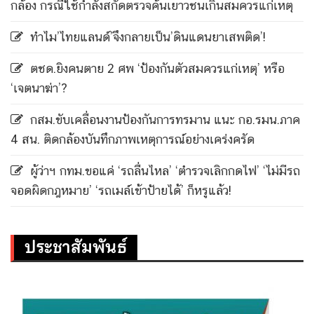
กล้อง กรณีใช้กำลังสกัดตรวจค้นเยาวชนเกินสมควรแก่เหตุ
ทำไม’ไทยแลนด์’จึงกลายเป็น’ดินแดนยาเสพติด’!
ตชด.ยิงคนตาย 2 ศพ ‘ป้องกันตัวสมควรแก่เหตุ’ หรือ
‘เจตนาฆ่า’?
กสม.ขับเคลื่อนงานป้องกันการทรมาน แนะ กอ.รมน.ภาค
4 สน. ติดกล้องบันทึกภาพเหตุการณ์อย่างเคร่งครัด
ผู้ว่าฯ กทม.ขอแค่ ‘รถลื่นไหล’ ‘ตำรวจเลิกกดไฟ’ ‘ไม่มีรถ
จอดผิดกฎหมาย’ ‘รถเมล์เข้าป้ายได้’ ก็หรูแล้ว!
ประชาสัมพันธ์