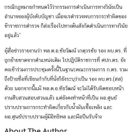
กรณีกฎหมายกำหนดไว้ว่ากรรมการดำเนินการทางวินัยเป็น
อำนาจของผู้บังคับบัญชา เมื่อจเรตำรวจพบการกระทำผิดของ
ข้าราชการตำรวจ ก็ส่งเรื่องไปทางต้นสังกัดดำเนินการทางวินัย
อยู่แล้ว”
ผู้สื่อข่าวรายงานว่า พล.ต.อ.ชัยวัฒน์ เกตุวรชัย รอง ผบ.ตร. ที่
ถูกย้ายขาดจากตำแหน่งเดิม ไปปฏิบัติราชการที่ ศปก.ตร. ยัง
คงเข้าร่วมการประชุมครั้งนี้ในฐานะคณะกรรมการ ก.ตร. รวม
ถึงป้ายชื่อที่เขียนกำกับที่นั่งก็ยังระบุว่าเป็น รอง ผบ.ตร.(สส)
ด้วย นอกจากนี้แม้ พล.ต.อ.ชัยวัฒน์ จะไม่ได้รับผิดชอบหน้า
งานสืบสวนสอบสวนแล้ว แต่ยังคงทำหน้าที่เป็น ผอ.ศูนย์
ปราบปรามการกระทำผิดเกี่ยวกับน้ำมันเชื้อเพลิง และ
ผอ.ศูนย์ปราบปรามผู้มีอิทธิพล และมือปืนรับจ้าง
About The Author