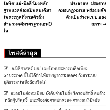
โลหิต’แม่-บิลลี่’โยงหลัก
ประชาชน ประธาน
ฐานแวดล้อมเป็นคนเดียว
กมธ.กฎหมาย พร้อมผลัก
ในตระกูลที่หายตัวลั่น
ดันเป็นร่างพ.ร.บ.ของ
สำนวนคดีมาตรฐานเอฟบี
สภาฯ
ไอ
โพสต์ล่าสุด
‘อ.นิติศาสตร์ มธ.’ เผยโทษประหารเหลือเพียง
54ประเทศ ชี้ไม่ได้ทำให้อาชญากรรมลดลง กังขาระบบ
ยุติธรรมน่าเชื่อถือหรือไม่
ชะลอใบต่อทะเบียน บังคับจ่ายใบสั่ง ริดรอนสิทธิ์ ลบล้าง
‘หลักผู้บริสุทธิ์’ แนะฟ้องต่อศาลปกครอง-ศาลรธน.วินิจฉัย