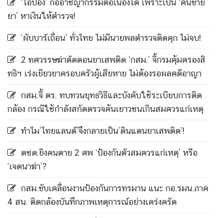
‘ไอ้ป๋อง’ ก่ออาชญากรรมต่อเนื่องได้ เพราะเป็น ‘คนขาย
ยา’ หาเงินให้ตำรวจ!
‘ผับบาร์เถื่อน’ ทั่วไทย ไม่มีนายพลตำรวจติดคุก ไม่จบ!
2 ทศวรรษฆ่าตัดตอนยาเสพติด ‘กสม.’ จี้กรมคุ้มครองสิ
ทธิฯ เร่งเยียวยาครอบครัวผู้เสียหาย ไม่ต้องรอผลคดีอาญา
กสม.จี้ ตร. ทบทวนยุทธวิธีและบังคับใช้ระเบียบการติด
กล้อง กรณีใช้กำลังสกัดตรวจค้นเยาวชนเกินสมควรแก่เหตุ
ทำไม’ไทยแลนด์’จึงกลายเป็น’ดินแดนยาเสพติด’!
ตชด.ยิงคนตาย 2 ศพ ‘ป้องกันตัวสมควรแก่เหตุ’ หรือ
‘เจตนาฆ่า’?
กสม.ขับเคลื่อนงานป้องกันการทรมาน แนะ กอ.รมน.ภาค
4 สน. ติดกล้องบันทึกภาพเหตุการณ์อย่างเคร่งครัด