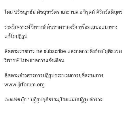
โดย ปรัชญาชัย ดัชถุยาวัตร และ พ.ต.อ.วิรุตม์ ศิริสวัสดิบุตร
ร่วมวิเคราะห์ วิพากษ์ ค้นหาความจริง พร้อมเสนอแนวทาง
แก้ไขปฏิรูป
ติดตามรายการ กด subscribe และกดกระดิ่งช่อง”ยุติธรรม
วิพากษ์”ไม่พลาดการแจ้งเตือน
ติดตามข่าวสารการปฏิรูปกระบวนการยุติธรรมทาง
www.ijrforum.org
เพจเฟซบุ๊ก : ปฏิรูปยุติธรรม,โรดแมปปฏิรูปตำรวจ