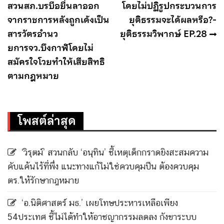
เรื่อง
สวนสภ.บรบือยื่นลาออก
โดยไม่ปฏิรูปกระบวนการ
จากราชการหลังถูกเด้งเป็น
ยุติธรรมจะได้ผลหรือ?-
สารวัตรอำนว
ยุติธรรมวิพากษ์ EP.28
ยการจว.บึงกาฬโดยไม่
สมัครใจโวยทำให้เสียสิทธิ
ตามกฎหมาย
โพสต์ล่าสุด
‘วิรุตม์’ สวนกลับ ‘อนุทิน’ ชี้เหตุเด็กกราดยิงสะสมความ
คับแค้นไร้ที่พึ่ง แนะทางแก้ไม่ใช่ควบคุมปืน ต้องควบคุม
ตร.ให้รักษากฎหมาย
‘อ.นิติศาสตร์ มธ.’ เผยโทษประหารเหลือเพียง
54ประเทศ ชี้ไม่ได้ทำให้อาชญากรรมลดลง กังขาระบบ