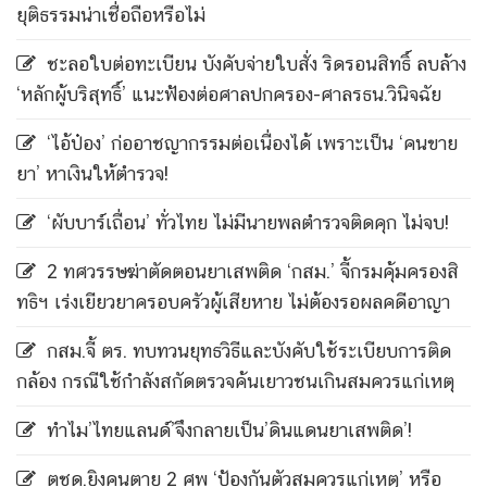
ยุติธรรมน่าเชื่อถือหรือไม่
ชะลอใบต่อทะเบียน บังคับจ่ายใบสั่ง ริดรอนสิทธิ์ ลบล้าง
‘หลักผู้บริสุทธิ์’ แนะฟ้องต่อศาลปกครอง-ศาลรธน.วินิจฉัย
‘ไอ้ป๋อง’ ก่ออาชญากรรมต่อเนื่องได้ เพราะเป็น ‘คนขาย
ยา’ หาเงินให้ตำรวจ!
‘ผับบาร์เถื่อน’ ทั่วไทย ไม่มีนายพลตำรวจติดคุก ไม่จบ!
2 ทศวรรษฆ่าตัดตอนยาเสพติด ‘กสม.’ จี้กรมคุ้มครองสิ
ทธิฯ เร่งเยียวยาครอบครัวผู้เสียหาย ไม่ต้องรอผลคดีอาญา
กสม.จี้ ตร. ทบทวนยุทธวิธีและบังคับใช้ระเบียบการติด
กล้อง กรณีใช้กำลังสกัดตรวจค้นเยาวชนเกินสมควรแก่เหตุ
ทำไม’ไทยแลนด์’จึงกลายเป็น’ดินแดนยาเสพติด’!
ตชด.ยิงคนตาย 2 ศพ ‘ป้องกันตัวสมควรแก่เหตุ’ หรือ