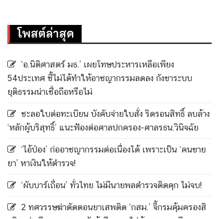
โพสต์ล่าสุด
‘อ.นิติศาสตร์ มธ.’ เผยโทษประหารเหลือเพียง
54ประเทศ ชี้ไม่ได้ทำให้อาชญากรรมลดลง กังขาระบบ
ยุติธรรมน่าเชื่อถือหรือไม่
ชะลอใบต่อทะเบียน บังคับจ่ายใบสั่ง ริดรอนสิทธิ์ ลบล้าง
‘หลักผู้บริสุทธิ์’ แนะฟ้องต่อศาลปกครอง-ศาลรธน.วินิจฉัย
‘ไอ้ป๋อง’ ก่ออาชญากรรมต่อเนื่องได้ เพราะเป็น ‘คนขาย
ยา’ หาเงินให้ตำรวจ!
‘ผับบาร์เถื่อน’ ทั่วไทย ไม่มีนายพลตำรวจติดคุก ไม่จบ!
2 ทศวรรษฆ่าตัดตอนยาเสพติด ‘กสม.’ จี้กรมคุ้มครองสิ