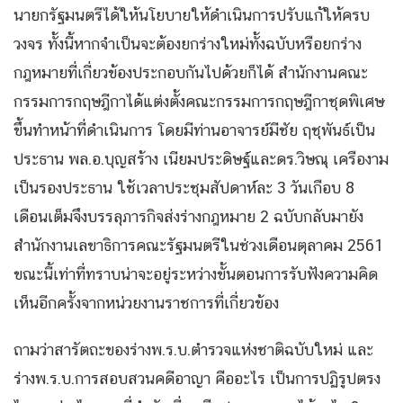
นายกรัฐมนตรีได้ให้นโยบายให้ดำเนินการปรับแก้ให้ครบ
วงจร ทั้งนี้หากจำเป็นจะต้องยกร่างใหม่ทั้งฉบับหรือยกร่าง
กฎหมายที่เกี่ยวข้องประกอบกันไปด้วยก็ได้ สำนักงานคณะ
กรรมการกฤษฎีกาได้แต่งตั้งคณะกรรมการกฤษฎีกาชุดพิเศษ
ขึ้นทำหน้าที่ดำเนินการ โดยมีท่านอาจารย์มีชัย ฤชุพันธ์เป็น
ประธาน พล.อ.บุญสร้าง เนียมประดิษฐ์และดร.วิษณุ เครืองาม
เป็นรองประธาน ใช้เวลาประชุมสัปดาห์ละ 3 วันเกือบ 8
เดือนเต็มจึงบรรลุภารกิจส่งร่างกฎหมาย 2 ฉบับกลับมายัง
สำนักงานเลขาธิการคณะรัฐมนตรีในช่วงเดือนตุลาคม 2561
ขณะนี้เท่าที่ทราบน่าจะอยู่ระหว่างขั้นตอนการรับฟังความคิด
เห็นอีกครั้งจากหน่วยงานราชการที่เกี่ยวข้อง
ถามว่าสารัตถะของร่างพ.ร.บ.ตำรวจแห่งชาติฉบับใหม่ และ
ร่างพ.ร.บ.การสอบสวนคดีอาญา คืออะไร เป็นการปฏิรูปตรง