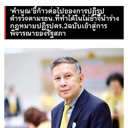
‘คำนูณ’ชี้ก้าวต่อไปของการปฏิรูป
ตำรวจตามรธน.ที่ทำได้ในไม่ช้าจี้นำร่าง
กฎหมายปฏิรูปตร.2ฉบับเข้าสู่การ
พิจารณาของรัฐสภา