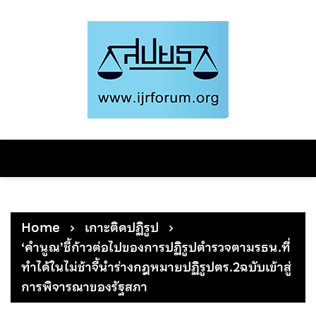
Skip
to
content
Home
เกาะติดปฏิรูป
‘คำนูณ’ชี้ก้าวต่อไปของการปฏิรูปตำรวจตามรธน.ที่
ทำได้ในไม่ช้าจี้นำร่างกฎหมายปฏิรูปตร.2ฉบับเข้าสู่
การพิจารณาของรัฐสภา