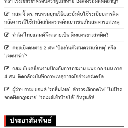
ทธิฯ เร่งเยียวยาครอบครัวผู้เสียหาย ไม่ต้องรอผลคดีอาญา
กสม.จี้ ตร. ทบทวนยุทธวิธีและบังคับใช้ระเบียบการติด
กล้อง กรณีใช้กำลังสกัดตรวจค้นเยาวชนเกินสมควรแก่เหตุ
ทำไม’ไทยแลนด์’จึงกลายเป็น’ดินแดนยาเสพติด’!
ตชด.ยิงคนตาย 2 ศพ ‘ป้องกันตัวสมควรแก่เหตุ’ หรือ
‘เจตนาฆ่า’?
กสม.ขับเคลื่อนงานป้องกันการทรมาน แนะ กอ.รมน.ภาค
4 สน. ติดกล้องบันทึกภาพเหตุการณ์อย่างเคร่งครัด
ผู้ว่าฯ กทม.ขอแค่ ‘รถลื่นไหล’ ‘ตำรวจเลิกกดไฟ’ ‘ไม่มีรถ
จอดผิดกฎหมาย’ ‘รถเมล์เข้าป้ายได้’ ก็หรูแล้ว!
ประชาสัมพันธ์