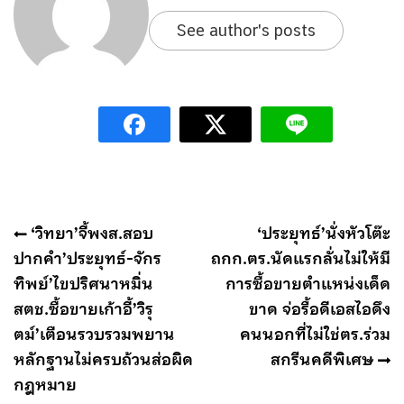
See author's posts
แนะแนว
‘วิทยา’จี้พงส.สอบ
‘ประยุทธ์’นั่งหัวโต๊ะ
เรื่อง
ปากคำ’ประยุทธ์-จักร
ถกก.ตร.นัดแรกลั่นไม่ให้มี
ทิพย์’ไขปริศนาหมิ่น
การซื้อขายตำแหน่งเด็ด
สตช.ซื้อขายเก้าอี้’วิรุ
ขาด จ่อรื้อดีเอสไอดึง
ตม์’เตือนรวบรวมพยาน
คนนอกที่ไม่ใช่ตร.ร่วม
หลักฐานไม่ครบถ้วนส่อผิด
สกรีนคดีพิเศษ
กฎหมาย