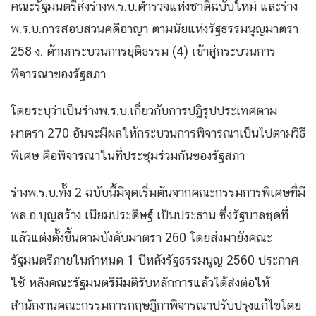
คณะรัฐมนตรีส่งร่างพ.ร.บ.ตำรวจแห่งชาติฉบับใหม่ และร่าง
พ.ร.บ.การสอบสวนคดีอาญา ตามนัยแห่งรัฐธรรมนูญมาตรา
258 ง. ด้านกระบวนการยุติธรรม (4) เข้าสู่กระบวนการ
พิจารณาของรัฐสภา
โดยระบุว่าเป็นร่างพ.ร.บ.เกี่ยวกับการปฏิรูปประเทศตาม
มาตรา 270 อันจะมีผลให้กระบวนการพิจารณาเป็นไปตามวิธี
พิเศษ คือพิจารณาในที่ประชุมร่วมกันของรัฐสภา
ร่างพ.ร.บ.ทั้ง 2 ฉบับนี้มีจุดเริ่มต้นจากคณะกรรมการพิเศษที่มี
พล.อ.บุญสร้าง เนียมประดิษฐ์ เป็นประธาน ซึ่งรัฐบาลชุดที่
แล้วแต่งตั้งขึ้นตามบังคับมาตรา 260 โดยส่งมายังคณะ
รัฐมนตรีภายในกำหนด 1 ปีหลังรัฐธรรมนูญ 2560 ประกาศ
ใช้ หลังคณะรัฐมนตรีมีมติรับหลักการแล้วได้ส่งต่อให้
สำนักงานคณะกรรมการกฤษฎีกาพิจารณาปรับปรุงแก้ไขโดย