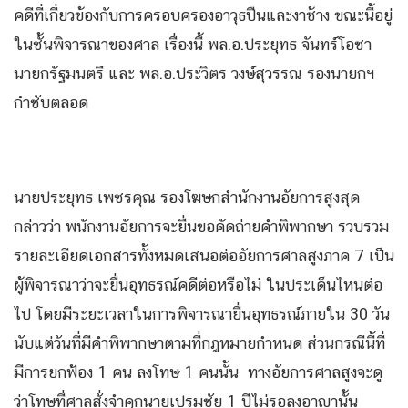
คดีที่เกี่ยวข้องกับการครอบครองอาวุธปืนและงาช้าง ขณะนี้อยู่
ในชั้นพิจารณาของศาล เรื่องนี้ พล.อ.ประยุทธ จันทร์โอชา
นายกรัฐมนตรี และ พล.อ.ประวิตร วงษ์สุวรรณ รองนายกฯ
กำชับตลอด
นายประยุทธ เพชรคุณ รองโฆษกสำนักงานอัยการสูงสุด
กล่าวว่า พนักงานอัยการจะยื่นขอคัดถ่ายคำพิพากษา รวบรวม
รายละเอียดเอกสารทั้งหมดเสนอต่ออัยการศาลสูงภาค 7 เป็น
ผู้พิจารณาว่าจะยื่นอุทธรณ์คดีต่อหรือไม่ ในประเด็นไหนต่อ
ไป โดยมีระยะเวลาในการพิจารณายื่นอุทธรณ์ภายใน 30 วัน
นับแต่วันที่มีคำพิพากษาตามที่กฎหมายกำหนด ส่วนกรณีนี้ที่
มีการยกฟ้อง 1 คน ลงโทษ 1 คนนั้น ทางอัยการศาลสูงจะดู
ว่าโทษที่ศาลสั่งจำคุกนายเปรมชัย 1 ปีไม่รอลงอาญานั้น