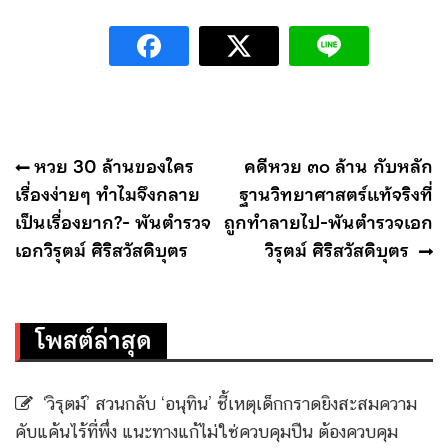
แนะแนว
หวย 30 ล้านของใคร
คดีหวย ๓๐ ล้าน กับหลัก
เรื่อง
เรื่องง่ายๆ ทำไมจึงกลาย
ฐานวิทยาศาสตร์แท้จริงที่
เป็นเรื่องยาก?- พันตำรวจ
ถูกทำลายไป-พันตำรวจเอก
เอกวิรุตม์ ศิริสวัสดิบุตร
วิรุตม์ ศิริสวัสดิบุตร
โพสต์ล่าสุด
‘วิรุตม์’ สวนกลับ ‘อนุทิน’ ชี้เหตุเด็กกราดยิงสะสมความ
คับแค้นไร้ที่พึ่ง แนะทางแก้ไม่ใช่ควบคุมปืน ต้องควบคุม