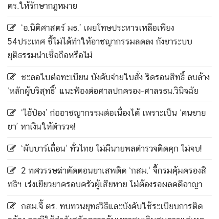
ตร.ให้รักษากฎหมาย
‘อ.นิติศาสตร์ มธ.’ เผยโทษประหารเหลือเพียง
54ประเทศ ชี้ไม่ได้ทำให้อาชญากรรมลดลง กังขาระบบ
ยุติธรรมน่าเชื่อถือหรือไม่
ชะลอใบต่อทะเบียน บังคับจ่ายใบสั่ง ริดรอนสิทธิ์ ลบล้าง
‘หลักผู้บริสุทธิ์’ แนะฟ้องต่อศาลปกครอง-ศาลรธน.วินิจฉัย
‘ไอ้ป๋อง’ ก่ออาชญากรรมต่อเนื่องได้ เพราะเป็น ‘คนขาย
ยา’ หาเงินให้ตำรวจ!
‘ผับบาร์เถื่อน’ ทั่วไทย ไม่มีนายพลตำรวจติดคุก ไม่จบ!
2 ทศวรรษฆ่าตัดตอนยาเสพติด ‘กสม.’ จี้กรมคุ้มครองสิ
ทธิฯ เร่งเยียวยาครอบครัวผู้เสียหาย ไม่ต้องรอผลคดีอาญา
กสม.จี้ ตร. ทบทวนยุทธวิธีและบังคับใช้ระเบียบการติด