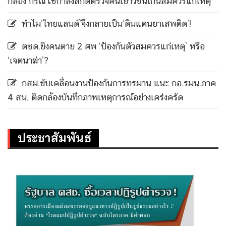
กล้อง กรณีใช้กำลังสกัดตรวจค้นเยาวชนเกินสมควรแก่เหตุ
ทำไม’ไทยแลนด์’จึงกลายเป็น’ดินแดนยาเสพติด’!
ตชด.ยิงคนตาย 2 ศพ ‘ป้องกันตัวสมควรแก่เหตุ’ หรือ
‘เจตนาฆ่า’?
กสม.ขับเคลื่อนงานป้องกันการทรมาน แนะ กอ.รมน.ภาค
4 สน. ติดกล้องบันทึกภาพเหตุการณ์อย่างเคร่งครัด
ประชาสัมพันธ์