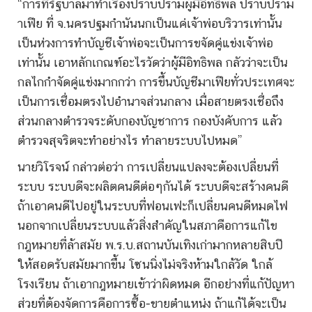
“การที่รัฐบาลมาทำเรื่องปราบปรามผู้มีอิทธิพล ปราบปราม
าเฟีย ที่ จ.นครปฐมกำนันนกเป็นแค่เจ้าพ่อบริวารเท่านั้น
เป็นห่วงการทำบัญชีเจ้าพ่อจะเป็นการขจัดคู่แข่งเจ้าพ่อ
เท่านั้น เอาหลักเกณฑ์อะไรวัดว่าผู้มีอิทธิพล กลัวว่าจะเป็น
กลไกกำจัดคู่แข่งมากกว่า การขึ้นบัญชีมาเฟียทั่วประเทศจะ
เป็นการเชื่อมตรงไปอำนาจส่วนกลาง เมื่อสายตรงเชื่อถึง
ส่วนกลางตำรวจระดับกองบัญชาการ กองบังคับการ แล้ว
ตำรวจสุจริตจะทำอย่างไร ทำลายระบบไปหมด”
นายวิโรจน์ กล่าวต่อว่า การเปลี่ยนแปลงจะต้องเปลี่ยนที่
ระบบ ระบบดีจะผลิตคนดีต่อๆกันได้ ระบบดีจะสร้างคนดี
ถ้าเอาคนดีไปอยู่ในระบบที่ฟอนเฟะก็เปลี่ยนคนดีหมดไฟ
นอกจากเปลี่ยนระบบแล้วสิ่งสำคัญในสภาคือการแก้ไข
กฎหมายที่ล้าสมัย พ.ร.บ.สถานบันเทิงเก่ามากหลายสิบปี
ให้สอดรับสมัยมากขึ้น โซนนิ่งไม่จริงห้ามใกล้วัด ใกล้
โรงเรียน ถ้าเอากฎหมายเข้าว่าผิดหมด อีกอย่างที่แก้ปัญหา
ส่วยที่ต้องจัดการคือการซื้อ-ขายตำแหน่ง ถ้าแก้ได้จะเป็น