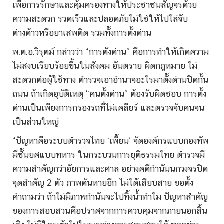
เพื่อการรักษาและคุ้มครองทางให้ประชาชนสัญจรด้วย
ความสะดวก รวดเร็วและปลอดภัยไม่ใช่ให้ไปไล่จับ
ต่างด้าวหรือยาเสพติด รวมทั้งการตั้งด่าน
พ.ต.อ.วิรุตม์ กล่าวว่า “การตัังด่าน” คือการทำให้เกิดความ
ไม่สงบเรียบร้อยขึ้นในสังคม อันตราย ผิดกฎหมาย ไม่
สะดวกต่อผู้ใช้ทาง ตำรวจเอาอำนาจอะไรมาตั้งด่านปิดกั้น
ถนน ถ้าเกิดอุบัติเหตุ “คนตั้งด่าน” ต้องรับผิดชอบ การตั้ง
ด่านเป็นเพียงการกรองรถที่ไม่เคลียร์ และตรวจจับคนจน
เป็นส่วนใหญ่
“ปัญหาคือระบบตำรวจไทย ‘เพี้ยน’ จัดองค์กรแบบกองทัพ
มีชั้นยศแบบทหาร ในกระบวนการยุติธรรมไทย ตำรวจมี
ความสำคัญกว่าอัยการและศาล อย่างคดีกำนันนกวงจรปิด
จุดสำคัญ 2 ตัว ภาพดันหายอีก ไม่ได้เสียบสาย ขอตั้ง
คำถามว่า ถ้าไม่มีภาพกำนันจะไปทิ้งน้ำทำไม ปัญหาสำคัญ
ของการสอบสวนคือปราศจากการควบคุมจากภายนอกสิ้น