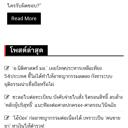
ใครรับผิดชอบ?”
Read More
โพสต์ล่าสุด
‘อ.นิติศาสตร์ มธ.’ เผยโทษประหารเหลือเพียง
54ประเทศ ชี้ไม่ได้ทำให้อาชญากรรมลดลง กังขาระบบ
ยุติธรรมน่าเชื่อถือหรือไม่
ชะลอใบต่อทะเบียน บังคับจ่ายใบสั่ง ริดรอนสิทธิ์ ลบล้าง
‘หลักผู้บริสุทธิ์’ แนะฟ้องต่อศาลปกครอง-ศาลรธน.วินิจฉัย
‘ไอ้ป๋อง’ ก่ออาชญากรรมต่อเนื่องได้ เพราะเป็น ‘คนขาย
ยา’ หาเงินให้ตำรวจ!