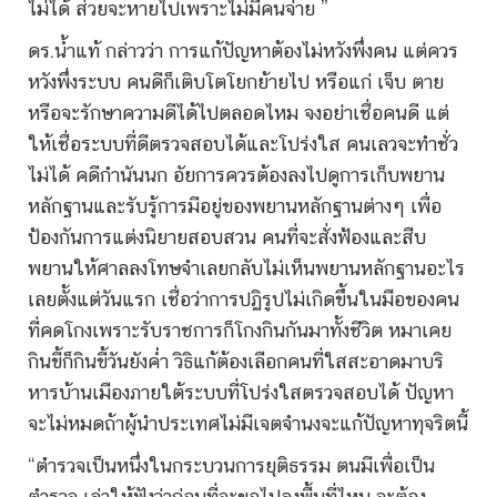
ไม่ได้ ส่วยจะหายไปเพราะไม่มีคนจ่าย ”
ดร.น้ำแท้ กล่าวว่า การแก้ปัญหาต้องไม่หวังพึ่งคน แต่ควร
หวังพึ่งระบบ คนดีก็เติบโตโยกย้ายไป หรือแก่ เจ็บ ตาย
หรือจะรักษาความดีได้ไปตลอดไหม จงอย่าเชื่อคนดี แต่
ให้เชื่อระบบที่ดีตรวจสอบได้และโปร่งใส คนเลวจะทำชั่ว
ไม่ได้ คดีกำนันนก อัยการควรต้องลงไปดูการเก็บพยาน
หลักฐานและรับรู้การมีอยู่ของพยานหลักฐานต่างๆ เพื่อ
ป้องกันการแต่งนิยายสอบสวน คนที่จะสั่งฟ้องและสืบ
พยานให้ศาลลงโทษจำเลยกลับไม่เห็นพยานหลักฐานอะไร
เลยตั้งแต่วันแรก เชื่อว่าการปฏิรูปไม่เกิดขึ้นในมือของคน
ที่คดโกงเพราะรับราชการก็โกงกินกันมาทั้งชีวิต หมาเคย
กินขี้ก็กินขี้วันยังค่ำ วิธิแก้ต้องเลือกคนที่ใสสะอาดมาบริ
หารบ้านเมืองภายใต้ระบบที่โปร่งใสตรวจสอบได้ ปัญหา
จะไม่หมดถ้าผู้นำประเทศไม่มีเจตจำนงจะแก้ปัญหาทุจริตนี้
“ตำรวจเป็นหนึ่งในกระบวนการยุติธรรม ตนมีเพื่อเป็น
ตำรวจ เล่าให้ฟังว่าก่อนที่จะขอไปลงพื้นที่ไหน จะต้อง