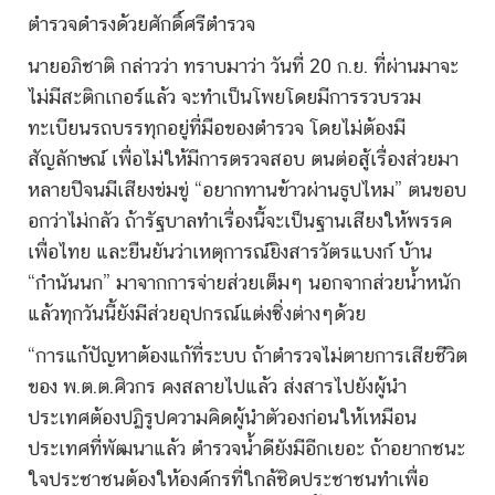
ตำรวจดำรงด้วยศักดิ์ศรีตำรวจ
นายอภิชาติ กล่าวว่า ทราบมาว่า วันที่ 20 ก.ย. ที่ผ่านมาจะ
ไม่มีสะติกเกอร์แล้ว จะทำเป็นโพยโดยมีการรวบรวม
ทะเบียนรถบรรทุกอยู่ที่มือของตำรวจ โดยไม่ต้องมี
สัญลักษณ์ เพื่อไม่ให้มีการตรวจสอบ ตนต่อสู้เรื่องส่วยมา
หลายปีจนมีเสียงข่มขู่ “อยากทานข้าวผ่านธูปไหม” ตนขอบ
อกว่าไม่กลัว ถ้ารัฐบาลทำเรื่องนี้จะเป็นฐานเสียงให้พรรค
เพื่อไทย และยืนยันว่าเหตุการณ์ยิงสารวัตรแบงก์ บ้าน
“กำนันนก” มาจากการจ่ายส่วยเต็มๆ นอกจากส่วยน้ำหนัก
แล้วทุกวันนี้ยังมีส่วยอุปกรณ์แต่งซิ่งต่างๆด้วย
“การแก้ปัญหาต้องแก้ที่ระบบ ถ้าตำรวจไม่ตายการเสียชีวิต
ของ พ.ต.ต.ศิวกร คงสลายไปแล้ว ส่งสารไปยังผู้นำ
ประเทศต้องปฏิรูปความคิดผู้นำตัวองก่อนให้เหมือน
ประเทศที่พัฒนาแล้ว ตำรวจน้ำดียังมีอีกเยอะ ถ้าอยากชนะ
ใจประชาชนต้องให้องค์กรที่ใกล้ชิดประชาชนทำเพื่อ