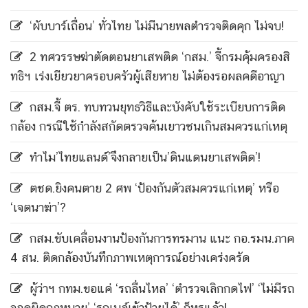
‘ผับบาร์เถื่อน’ ทั่วไทย ไม่มีนายพลตำรวจติดคุก ไม่จบ!
2 ทศวรรษฆ่าตัดตอนยาเสพติด ‘กสม.’ จี้กรมคุ้มครองสิ
ทธิฯ เร่งเยียวยาครอบครัวผู้เสียหาย ไม่ต้องรอผลคดีอาญา
กสม.จี้ ตร. ทบทวนยุทธวิธีและบังคับใช้ระเบียบการติด
กล้อง กรณีใช้กำลังสกัดตรวจค้นเยาวชนเกินสมควรแก่เหตุ
ทำไม’ไทยแลนด์’จึงกลายเป็น’ดินแดนยาเสพติด’!
ตชด.ยิงคนตาย 2 ศพ ‘ป้องกันตัวสมควรแก่เหตุ’ หรือ
‘เจตนาฆ่า’?
กสม.ขับเคลื่อนงานป้องกันการทรมาน แนะ กอ.รมน.ภาค
4 สน. ติดกล้องบันทึกภาพเหตุการณ์อย่างเคร่งครัด
ผู้ว่าฯ กทม.ขอแค่ ‘รถลื่นไหล’ ‘ตำรวจเลิกกดไฟ’ ‘ไม่มีรถ
จอดผิดกฎหมาย’ ‘รถเมล์เข้าป้ายได้’ ก็หรูแล้ว!