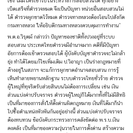
เชิง ไม่มีใครเข้าไปในระหว่างการสอบสวนได้ ทุกอย่าง
เบ็ดเสร็จที่ตำรวจหมด จึงเป็นปัญหา หน่วยอื่นสอบสวนไม่
ได้ ตำรวจผูกขาดไว้หมด ตำรวจทางหลวงต้องโอนไปสังกัด
กรมทางหลวง ให้อธิบดีกรมทางหลวงควบคุมการทำงาน”
พ.ต.อ.วิรุตม์ กล่าวว่า ปัญหาของชาติทั้งปวงอยู่ที่ระบบ
สอบสวน ประเทศไทยตำรวจมีอำนาจมาก คดีที่มีปัญหา
อัยการต้องเข้าตรวจสอบได้ ผู้บังคับบัญชาตำรวจจะไม่กล้า
ยุ่ง ทำได้โดยแก้ไขเพิ่มเติม ป.วิอาญา เป็นร่างกฎหมายที่
ค้างอยู่ในสภาฯ จะแก้การผูกขาดอำนาจสอบสวน การรู้
เห็นทำลายพยานหลักฐาน ระบบตำรวจไทยชั่วร้าย ตำรวจ
ผู้ใหญ่ที่ทุจริตรับส่วยสินบนไม่ต้องการเปลี่ยน เช่น เงิน
ส่วนแบ่งค่าปรับจราจร ตำรวจผู้ใหญ่ก็ได้มากทั้งที่ไม่มีสิทธิ
เป็นที่มาของการสั่งให้ตั้งด่านผิดกฎหมาย เงินที่ได้มาก็นำ
ไปซื้อตำแหน่งพัวพันกันอยู่อย่างนี้ ส่วนแบ่งค่าปรับจราจร
ต้องทบทวน ข้อบังคับกระทรวงการคลังขัดต่อ พ.ร.บ.เงิน
คงคลัง เป็นที่มาของความวุ่นวายในการตั้งด่าน สร้างความ