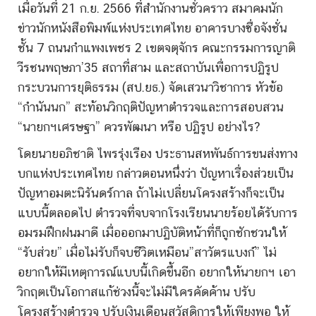
เมื่อวันที่ 21 ก.ย. 2566 ที่สำนักงานชั่วคราว สมาคมนัก
ข่าวนักหนังสือพิมพ์แห่งประเทศไทย อาคารบางซื่อจังชั่น
ชั้น 7 ถนนกำแพงเพชร 2 เขตจตุจักร คณะกรรมการญาติ
วีรชนพฤษภา’35 สถาที่สาม และสถาบันเพื่อการปฏิรูป
กระบวนการยุติธรรม (สป.ยธ.) จัดเสวนาวิชาการ หัวข้อ
“กำนันนก” สะท้อนวิกฤติปัญหาตำรวจและการสอบสวน
“นายกฯเศรษฐา” ควรพัฒนา หรือ ปฏิรูป อย่างไร?
โดยนายอภิชาติ ไพรรุ่งเรือง ประธานสหพันธ์การขนส่งทาง
บกแห่งประเทศไทย กล่าวตอนหนึ่งว่า ปัญหาเรื่องส่วยเป็น
ปัญหาอมตะนิรันดร์กาล ถ้าไม่เปลี่ยนโครงสร้างก็จะเป็น
แบบนี้ตลอดไป ตำรวจที่จบจากโรงเรียนนายร้อยได้รับการ
อมรมฝึกฝนมาดี เมื่อออกมาปฏิบัติหน้าที่ก็ถูกชักชวนให้
“รับส่วย” เมื่อไม่รับก็จบชีวิตเหมือน”สาวัตรแบงก์” ไม่
อยากให้มีเหตุการณ์แบบนี้เกิดขึ้นอีก อยากให้นายกฯ เอา
วิกฤตเป็นโอกาสแก้ช่วงนี้จะไม่มีใครคัดค้าน ปรับ
โครงสร้างตำรวจ ปรับเงินเดือนสวัสดิการให้เพียงพอ ให้