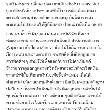
จุดเริ่มต้นการเปลี่ยนแปลง เช่นเดียวกันกับ กต.ตร. ต้อง
ถูกเปลี่ยนให้ภาคประชาชนที่ได้รับการคัดเลือกเข้ามา
ตรวจสอบคานอำนาจกับตำรวจ แต่ทุกวันนี้ตำรวจนำ
ตำแหน่งไปประเคนให้ผู้ที่มีผลประโยชน์มานั่งเป็น กต.ตร.
ส่วน ดร.น้ำแท้ มีบุญสล้าง ผอ.สถาบันวิจัยเพื่อการ
พัฒนาการสอบสวนและการดำเนินคดี สำนักงานอัยการ
สูงสุด กล่าวถึงปัญหาส่วย ว่า ส่วยไม่ได้มีแค่รถบรรทุก ยัง
มีการพนัน แรงงานต่างด้าว ยาเสพติด สิ่งผิดกฎหมาย
สารพัดต่างๆ ส่วยมีไว้เพื่อแลกกับการไม่ดำเนินคดี
ข้าราชการดูแลกฎหมายหรืทรัพยากรอะไรก็จะเรียกเงิน
จากหน้าที่นั้นเพื่อเอาเงินไปเพื่อซื้อตำแหน่ง เมื่อได้
ตำแหน่งไปก็มาถอนทุนคืนด้วยการบิดเบือนพยานหลักฐาน
ปกป้องละเว้นการดำเนินคดีธุรกิจผิดกฎหมายเหล่านั้นไม่
ทุบหม้อข้าวตนเอง การทำคดีหลายๆคดี จะไม่สามารถได้
ความจริงจากโจรในเครื่องแบบเหล่านี้เปรียบเสมือน
ประชาชนเอากระบวนการยุติธรรมไปฝากไว้ในมือโจร