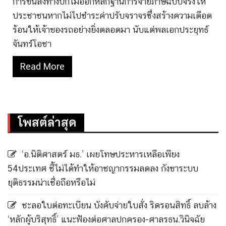
การขนส่งทางบกไม่ออกหลักฐานการจ่ายภาษีฉบับจริงให้
ประชาชนหากไม่ไปชำระค่าปรับจราจรซึ่งสร้างความเดือด
ร้อนให้เจ้าของรถอย่างยิ่งตลอดมา นับแต่พลเอกประยุทธ์
จันทร์โอชา
Read More
โพสต์ล่าสุด
‘อ.นิติศาสตร์ มธ.’ เผยโทษประหารเหลือเพียง
54ประเทศ ชี้ไม่ได้ทำให้อาชญากรรมลดลง กังขาระบบ
ยุติธรรมน่าเชื่อถือหรือไม่
ชะลอใบต่อทะเบียน บังคับจ่ายใบสั่ง ริดรอนสิทธิ์ ลบล้าง
‘หลักผู้บริสุทธิ์’ แนะฟ้องต่อศาลปกครอง-ศาลรธน.วินิจฉัย