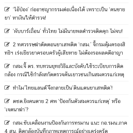
‘ไอ้ป๋อง’ ก่ออาชญากรรมต่อเนื่องได้ เพราะเป็น ‘คนขาย
ยา’ หาเงินให้ตำรวจ!
‘ผับบาร์เถื่อน’ ทั่วไทย ไม่มีนายพลตำรวจติดคุก ไม่จบ!
2 ทศวรรษฆ่าตัดตอนยาเสพติด ‘กสม.’ จี้กรมคุ้มครองสิ
ทธิฯ เร่งเยียวยาครอบครัวผู้เสียหาย ไม่ต้องรอผลคดีอาญา
กสม.จี้ ตร. ทบทวนยุทธวิธีและบังคับใช้ระเบียบการติด
กล้อง กรณีใช้กำลังสกัดตรวจค้นเยาวชนเกินสมควรแก่เหตุ
ทำไม’ไทยแลนด์’จึงกลายเป็น’ดินแดนยาเสพติด’!
ตชด.ยิงคนตาย 2 ศพ ‘ป้องกันตัวสมควรแก่เหตุ’ หรือ
‘เจตนาฆ่า’?
กสม.ขับเคลื่อนงานป้องกันการทรมาน แนะ กอ.รมน.ภาค
4 สน. ติดกล้องบันทึกภาพเหตุการณ์อย่างเคร่งครัด