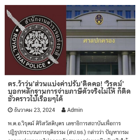
ตร.ว้าวุ่น’ส่วนแบ่งค่าปรับ’ติดคอ! ‘วิรุตม์’
บอกหลักฐานการจ่ายภาษีตัวจริงไม่ให้ ก็ติด
ชั่วคราวไปเรื่อยๆได้
ธันวาคม 23, 2024
Admin
พ.ต.อ.วิรุตม์ ศิริสวัสดิบุตร เลขาธิการสถาบันเพื่อการ
ปฏิรูปกระบวนการยุติธรรม (สป.ยธ.) กล่าวว่า ปัญหากรม