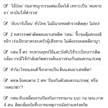
‘ไอ้ป๋อง’ ก่ออาชญากรรมต่อเนื่องได้ เพราะเป็น ‘คนขาย
ยา’ หาเงินให้ตำรวจ!
‘ผับบาร์เถื่อน’ ทั่วไทย ไม่มีนายพลตำรวจติดคุก ไม่จบ!
2 ทศวรรษฆ่าตัดตอนยาเสพติด ‘กสม.’ จี้กรมคุ้มครองสิ
ทธิฯ เร่งเยียวยาครอบครัวผู้เสียหาย ไม่ต้องรอผลคดีอาญา
กสม.จี้ ตร. ทบทวนยุทธวิธีและบังคับใช้ระเบียบการติด
กล้อง กรณีใช้กำลังสกัดตรวจค้นเยาวชนเกินสมควรแก่เหตุ
ทำไม’ไทยแลนด์’จึงกลายเป็น’ดินแดนยาเสพติด’!
ตชด.ยิงคนตาย 2 ศพ ‘ป้องกันตัวสมควรแก่เหตุ’ หรือ
‘เจตนาฆ่า’?
กสม.ขับเคลื่อนงานป้องกันการทรมาน แนะ กอ.รมน.ภาค
4 สน. ติดกล้องบันทึกภาพเหตุการณ์อย่างเคร่งครัด