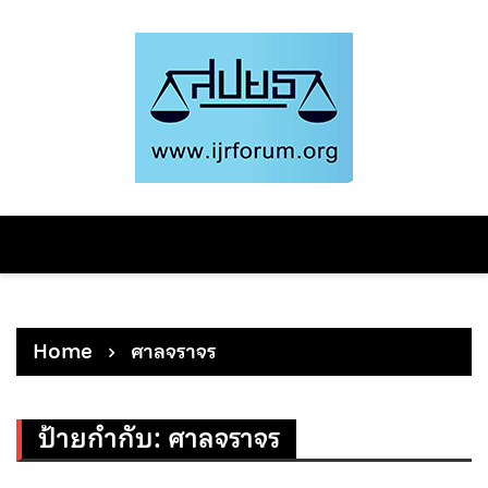
Skip
to
content
Home
ศาลจราจร
ป้ายกำกับ:
ศาลจราจร