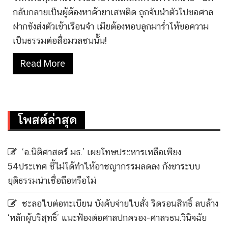
กลับกลายเป็นผู้ต้องหาค้ายาเสพติด ถูกจับนำตัวไปขอศาล
ฝากขังส่งตัวเข้าเรือนจำ เมียต้องหอบลูกมาร่ำไห้ขอความ
เป็นธรรมต่อสื่อมวลชนนั้น!
Read More
โพสต์ล่าสุด
‘อ.นิติศาสตร์ มธ.’ เผยโทษประหารเหลือเพียง
54ประเทศ ชี้ไม่ได้ทำให้อาชญากรรมลดลง กังขาระบบ
ยุติธรรมน่าเชื่อถือหรือไม่
ชะลอใบต่อทะเบียน บังคับจ่ายใบสั่ง ริดรอนสิทธิ์ ลบล้าง
‘หลักผู้บริสุทธิ์’ แนะฟ้องต่อศาลปกครอง-ศาลรธน.วินิจฉัย