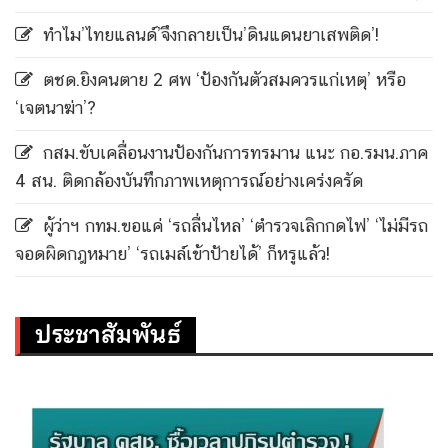
ทำไม’ไทยแลนด์’จึงกลายเป็น’ดินแดนยาเสพติด’!
ตชด.ยิงคนตาย 2 ศพ ‘ป้องกันตัวสมควรแก่เหตุ’ หรือ
‘เจตนาฆ่า’?
กสม.ขับเคลื่อนงานป้องกันการทรมาน แนะ กอ.รมน.ภาค
4 สน. ติดกล้องบันทึกภาพเหตุการณ์อย่างเคร่งครัด
ผู้ว่าฯ กทม.ขอแค่ ‘รถลื่นไหล’ ‘ตำรวจเลิกกดไฟ’ ‘ไม่มีรถ
จอดผิดกฎหมาย’ ‘รถเมล์เข้าป้ายได้’ ก็หรูแล้ว!
ประชาสัมพันธ์