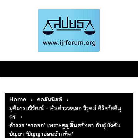
Skip
to
content
Home
คอลัมนิสต์
ยุติธรรมวิวัฒน์ - พันตำรวจเอก วิรุตม์ ศิริสวัสดิบุ
ตร
ตำรวจ ‘ลาออก’ เพราะสูญสิ้นศรัทธา กับผู้บังคับ
บัญชา ‘ปัญญาอ่อนอำมหิต’