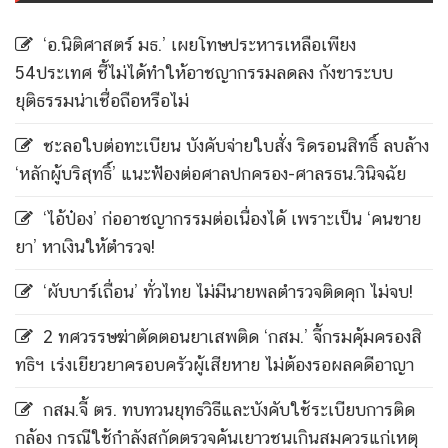
‘อ.นิติศาสตร์ มธ.’ เผยโทษประหารเหลือเพียง
54ประเทศ ชี้ไม่ได้ทำให้อาชญากรรมลดลง กังขาระบบ
ยุติธรรมน่าเชื่อถือหรือไม่
ชะลอใบต่อทะเบียน บังคับจ่ายใบสั่ง ริดรอนสิทธิ์ ลบล้าง
‘หลักผู้บริสุทธิ์’ แนะฟ้องต่อศาลปกครอง-ศาลรธน.วินิจฉัย
‘ไอ้ป๋อง’ ก่ออาชญากรรมต่อเนื่องได้ เพราะเป็น ‘คนขาย
ยา’ หาเงินให้ตำรวจ!
‘ผับบาร์เถื่อน’ ทั่วไทย ไม่มีนายพลตำรวจติดคุก ไม่จบ!
2 ทศวรรษฆ่าตัดตอนยาเสพติด ‘กสม.’ จี้กรมคุ้มครองสิ
ทธิฯ เร่งเยียวยาครอบครัวผู้เสียหาย ไม่ต้องรอผลคดีอาญา
กสม.จี้ ตร. ทบทวนยุทธวิธีและบังคับใช้ระเบียบการติด
กล้อง กรณีใช้กำลังสกัดตรวจค้นเยาวชนเกินสมควรแก่เหตุ