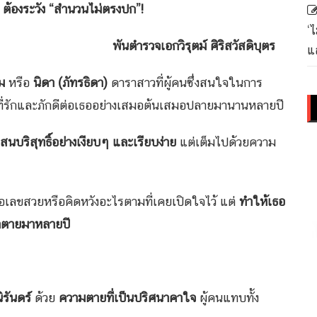
ระวัง “สำนวนไม่ตรงปก”!
‘
ตม์ ศิริสวัสดิบุตร
แล
โม
หรือ
นิดา (ภัทรธิดา)
ดาราสาวที่ผู้คนซึ่งสนใจในการ
้ที่รักและภักดีต่อเธออย่างเสมอต้นเสมอปลายมานานหลายปี
นบริสุทธิ์อย่างเงียบๆ และเรียบง่าย
แต่เต็มไปด้วยความ
้อเลขสวยหรือคิดหวังอะไรตามที่เคยเปิดใจไว้ แต่
ทำให้เธอ
ดาตายมาหลายปี
นิรันดร์
ด้วย
ความตายที่เป็นปริศนาคาใจ
ผู้คนแทบทั้ง