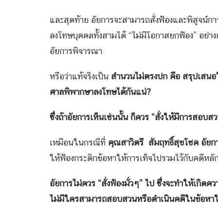
และสุดท้าย อัยการจะสามารถสั่งฟ้องและพิสูจน์ก
ลงโทษบุคคลทั้งสามได้ “ไม่มีโอกาสยกฟ้อง” อย
อัยการพิจารณา
หรือว่าแท้จริงเป็น
สำนวนไม่ตรงปก คือ สรุปเสนอให
ศาลพิพากษาลงโทษได้กันแน่
?
ซึ่งถ้าอัยการเห็นเช่นนั้น ก็ควร “สั่งให้มีการสอบส
เหมือนในกรณีที่
คุณสาวิตรี สัมฤทธิ์สุขโชค อัย
ให้ฟ้องกระติกข้อหาให้การเท็จไปรวมไว้กับคดีห
อัยการไม่ควร “สั่งฟ้องมั่วๆ” ไป ซึ่งจะทำให้เกิ
ไม่มีใครสามารถสอบสวนหรือดำเนินคดีในข้อหา