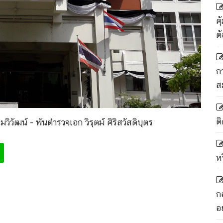
ค
ต
ก
ส
ติ
รมวิวัฒน์ - พันตำรวจเอก วิรุตม์ ศิริสวัสดิบุตร
ห
ก
อ