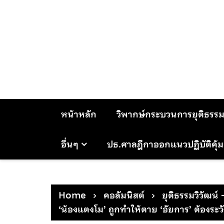
Skip
to
content
หน้าหลัก
วิพากษ์กระบวนการยุติธรร
อื่นๆ
ปธ.ศาลฎีกาออกแนวปฏิบัติคุ้
Home
คอลัมนิสต์
ยุติธรรมวิวัฒน์ 
‘น้องแตงโม’ ถูกทำให้ตาย ‘อัยการ’ ต้องระว