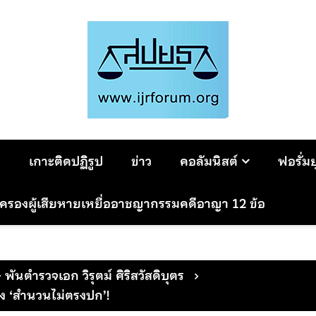
ม
เกาะติดปฏิรูป
ข่าว
คอลัมนิสต์
ฟอรั่ม
มครองผู้เสียหายเหยื่ออาชญากรรมคดีอาญา 12 ข้อ
- พันตำรวจเอก วิรุตม์ ศิริสวัสดิบุตร
ัง ‘สำนวนไม่ตรงปก’!