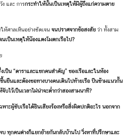
ัง และ การ
กระทำให้นั้นเป็นเหตุให้มีผู้ถึงแก่ความตาย
ให้ศาลเห็นอย่างชัดเจน
จนปราศจากข้อสงสัย
ว่า ทั้งสาม
นเป็นเหตุให้น้องแตงโมตกเรือไป
?
าย
อซึ่งเป็น “ดาราและแขกคนสำคัญ” ของเรือและในห้อง
ุกขึ้นยืนและต้องขอทางบางคนเดินไปท้ายเรือ ปีนข้ามแนวกั้น
้จับไว้เป็นเวลาไม่น่าจะต่ำกว่าสองสามนาที
?
พาะผู้ขับเรือได้ยินเสียงร้องหรือสิ่งผิดปกติอะไร นอกจาก
บ ทุกคนต่างก็แยกย้ายกันกลับบ้านไป วิ่งหาที่ปรึกษาและ