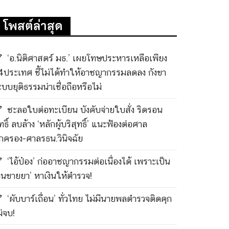
โพสต์ล่าสุด
‘อ.นิติศาสตร์ มธ.’ เผยโทษประหารเหลือเพียง
4ประเทศ ชี้ไม่ได้ทำให้อาชญากรรมลดลง กังขา
ะบบยุติธรรมน่าเชื่อถือหรือไม่
ชะลอใบต่อทะเบียน บังคับจ่ายใบสั่ง ริดรอน
ทธิ์ ลบล้าง ‘หลักผู้บริสุทธิ์’ แนะฟ้องต่อศาล
กครอง-ศาลรธน.วินิจฉัย
‘ไอ้ป๋อง’ ก่ออาชญากรรมต่อเนื่องได้ เพราะเป็น
คนขายยา’ หาเงินให้ตำรวจ!
‘ผับบาร์เถื่อน’ ทั่วไทย ไม่มีนายพลตำรวจติดคุก
ม่จบ!