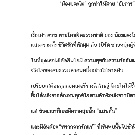
“น้องแตงโม” ถูกทำให้ตาย “อัยการ” ต้อง
พันตำรวจเอกวิรุ
เงื่อนงำ
ความตายโดยผิดธรรมชาติ
ของ
น้องแตง
แสดงรวมทั้ง
ชีวิตรักที่หักมุม
กับ
เบิร์ด
ชายหนุ่มผู
ในที่สุดเธอได้ตัดสินใจมี
ความสุขกับความรักอันแส
จริงใจของคนธรรมดาคนหนึ่งอย่างไม่คาดฝัน
เปรียบเสมือนถูกลอตเตอรี่รางวัลใหญ่ โดยไม่ได้ซื
ยิ้มได้หลังจากต้องทนทุกข์ใจตามลำพังหลังจากบิ
แต่
ช่วงเวลาที่เธอมีความสุขนั้น “แสนสั้น”!
และมีอันต้อง “พรากจากรักแท้” ที่เพิ่งพบนั้นไปชั่ว