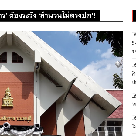
ร’ ต้องระวัง ‘สำนวนไม่ตรงปก’!
5
ร
สิ
ป
‘
ไ