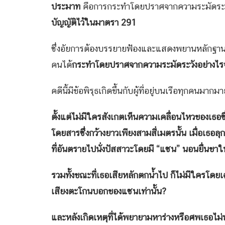
ประมาท
คือการกระทำโดยปราศจากความระมัดระว
บัญญัติไว้ในมาตรา 291
ซึ่งอัยการต้องบรรยายฟ้องและแสดงพยานหลักฐาน
คนได้
กระทำโดยปราศจากความระมัดระวังอย่างไรจ
คดีนี้มีข้อพิรุธเกิดขึ้นกับผู้ที่อยู่บนเรือทุกคนมากม
ตั้งแต่ไม่มีใครสังเกตเห็นความเคลื่อนไหวของเธ
โดยสารซึ่งกว้างยาวเพียงสามสี่เมตรนั้น เมื่อเธอล
ที่อันตรายไปนั่งปัสสาวะโดยมี “แซน” นอนยื่นขาให
รวมทั้งขณะที่เธอเสียหลักตกน้ำไป ก็ไม่มีใครโดยเฉ
เสียงตะโกนบอกของแซนเท่านั้น
?
และหลังเกิดเหตุที่ได้พยายามหาร่างหรือศพเธอไม่พ