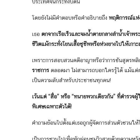
ประเทศจนกระทั่งบัดนี้
โดยยังไม่มีคำตอบหรือคำอธิบายถึง
พฤติการณ์แห
เธอ
ตกจากเรือเร็วและจมน้ำตายกลางลำน้ำเจ้าพร
ชีวิตแม้กระทั่งโยนเสื้อชูชีพหรือห่วงยางไปให้เกา
เพราะการสอบสวนคดีอาญาหรือว่าการชันสูตรพลิ
ราชการ
ตลอดมา ไม่สามารถบอกใครรู้ได้ แม้แต
เป็นความลับสำหรับประชาชนทุกคน!
เว้นแต่ “สื่อ” หรือ “ทนายพวกเดียวกัน” ที่ตำรวจผ
พิเศษเฉพาะตัวได้!
คำถามย้อนไปตั้งแต่เธอถูกผู้จัดการส่วนตัวชวนให้
เป็นการชวนไปเพื่อพักผ่อนชมวิวสวยด้วยความหวังด