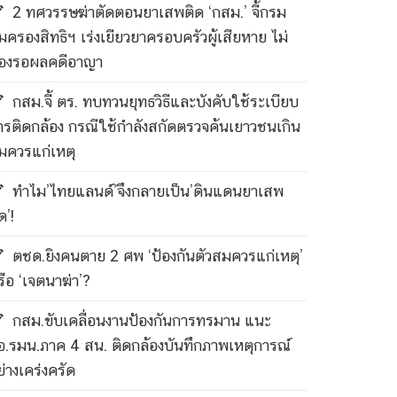
2 ทศวรรษฆ่าตัดตอนยาเสพติด ‘กสม.’ จี้กรม
ุ้มครองสิทธิฯ เร่งเยียวยาครอบครัวผู้เสียหาย ไม่
้องรอผลคดีอาญา
กสม.จี้ ตร. ทบทวนยุทธวิธีและบังคับใช้ระเบียบ
ารติดกล้อง กรณีใช้กำลังสกัดตรวจค้นเยาวชนเกิน
มควรแก่เหตุ
ทำไม’ไทยแลนด์’จึงกลายเป็น’ดินแดนยาเสพ
ด’!
ตชด.ยิงคนตาย 2 ศพ ‘ป้องกันตัวสมควรแก่เหตุ’
รือ ‘เจตนาฆ่า’?
กสม.ขับเคลื่อนงานป้องกันการทรมาน แนะ
อ.รมน.ภาค 4 สน. ติดกล้องบันทึกภาพเหตุการณ์
ย่างเคร่งครัด