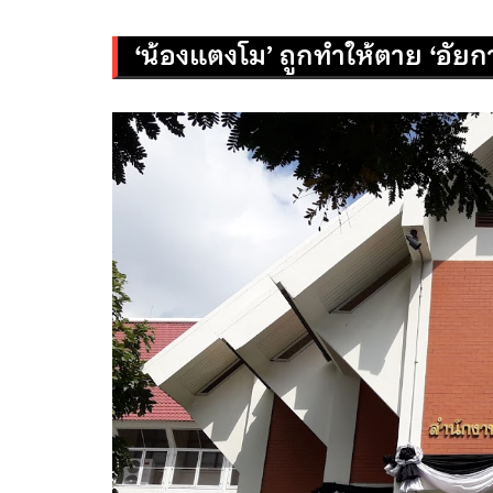
‘น้องแตงโม’ ถูกทำให้ตาย ‘อัยกา