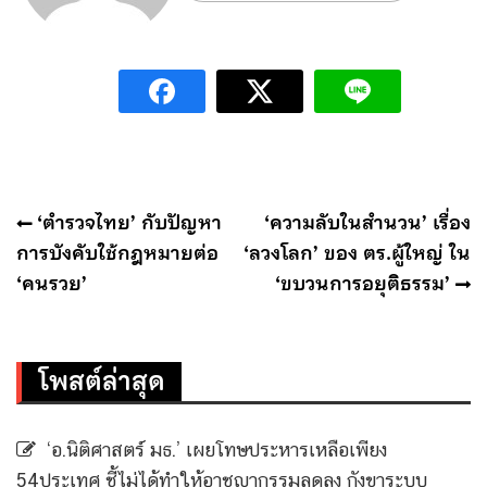
แนะแนว
‘ตำรวจไทย’ กับปัญหา
‘ความลับในสำนวน’ เรื่อง
เรื่อง
การบังคับใช้กฎหมายต่อ
‘ลวงโลก’ ของ ตร.ผู้ใหญ่ ใน
‘คนรวย’
‘ขบวนการอยุติธรรม’
โพสต์ล่าสุด
‘อ.นิติศาสตร์ มธ.’ เผยโทษประหารเหลือเพียง
54ประเทศ ชี้ไม่ได้ทำให้อาชญากรรมลดลง กังขาระบบ