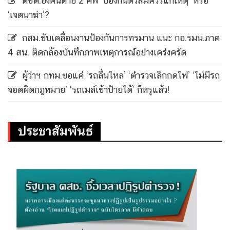
ตชด.ยิงคนตาย 2 ศพ ‘ป้องกันตัวสมควรแก่เหตุ’ หรือ
‘เจตนาฆ่า’?
กสม.ขับเคลื่อนงานป้องกันการทรมาน แนะ กอ.รมน.ภาค
4 สน. ติดกล้องบันทึกภาพเหตุการณ์อย่างเคร่งครัด
ผู้ว่าฯ กทม.ขอแค่ ‘รถลื่นไหล’ ‘ตำรวจเลิกกดไฟ’ ‘ไม่มีรถ
จอดผิดกฎหมาย’ ‘รถเมล์เข้าป้ายได้’ ก็หรูแล้ว!
ประชาสัมพันธ์