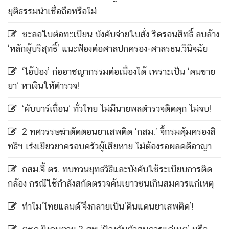
ยุติธรรมน่าเชื่อถือหรือไม่
ชะลอใบต่อทะเบียน บังคับจ่ายใบสั่ง ริดรอนสิทธิ์ ลบล้าง
‘หลักผู้บริสุทธิ์’ แนะฟ้องต่อศาลปกครอง-ศาลรธน.วินิจฉัย
‘ไอ้ป๋อง’ ก่ออาชญากรรมต่อเนื่องได้ เพราะเป็น ‘คนขาย
ยา’ หาเงินให้ตำรวจ!
‘ผับบาร์เถื่อน’ ทั่วไทย ไม่มีนายพลตำรวจติดคุก ไม่จบ!
2 ทศวรรษฆ่าตัดตอนยาเสพติด ‘กสม.’ จี้กรมคุ้มครองสิ
ทธิฯ เร่งเยียวยาครอบครัวผู้เสียหาย ไม่ต้องรอผลคดีอาญา
กสม.จี้ ตร. ทบทวนยุทธวิธีและบังคับใช้ระเบียบการติด
กล้อง กรณีใช้กำลังสกัดตรวจค้นเยาวชนเกินสมควรแก่เหตุ
ทำไม’ไทยแลนด์’จึงกลายเป็น’ดินแดนยาเสพติด’!