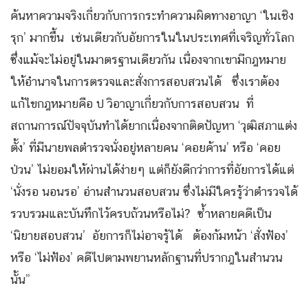
ค้นหาความจริงเกี่ยวกับการกระทำความผิดทางอาญา ‘ในเชิง
รุก’ มากขึ้น เช่นเดียวกับอัยการในในประเทศที่เจริญทั่วโลก
ซึ่งแม้จะไม่อยู่ในมาตรฐานเดียวกัน เนื่องจากเขามีกฎหมาย
ให้อำนาจในการตรวจและสั่งการสอบสวนได้ ซึ่งเราต้อง
แก้ไขกฎหมายคือ ป วิอาญาเกี่ยวกับการสอบสวน ที่
สถานการณ์ปัจจุบันทำได้ยากเนื่องจากติดปัญหา ‘วุฒิสภาแต่ง
ตั้ง’ ที่มีนายพลตำรวจนั่งอยู่หลายคน ‘คอยค้าน’ หรือ ‘คอย
ป่วน’ ไม่ยอมให้ผ่านได้ง่ายๆ แต่ก็ยังดีกว่าการที่อัยการได้แต่
‘นั่งรอ นอนรอ’ อ่านสำนวนสอบสวน ซึ่งไม่มีใครรู้ว่าตำรวจได้
รวบรวมและบันทึกไว้ครบถ้วนหรือไม่? ซ้ำหลายคดีเป็น
‘นิยายสอบสวน’ อัยการก็ไม่อาจรู้ได้ ต้องก้มหน้า ‘สั่งฟ้อง’
หรือ ‘ไม่ฟ้อง’ คดีไปตามพยานหลักฐานที่ปรากฎในสำนวน
นั้น”