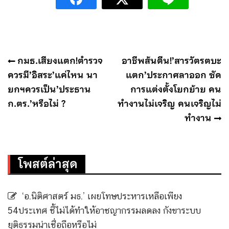
แนะแนว
กมธ.เสียงแตก!ตำรวจ
อาชีพส้นตีน!’สารวัตรตบะ
เรื่อง
ควรมี’อิสระ’แค่ไหน นา
แตก’ประกาศลาออก ซัด
ยกฯควรเป็น’ประธาน
การแต่งตั้งโยกย้าย คน
ก.ตร.’หรือไม่ ?
ทำงานไม่เจริญ คนเจริญไม่
ทำงาน
โพสต์ล่าสุด
‘อ.นิติศาสตร์ มธ.’ เผยโทษประหารเหลือเพียง
54ประเทศ ชี้ไม่ได้ทำให้อาชญากรรมลดลง กังขาระบบ
ยุติธรรมน่าเชื่อถือหรือไม่