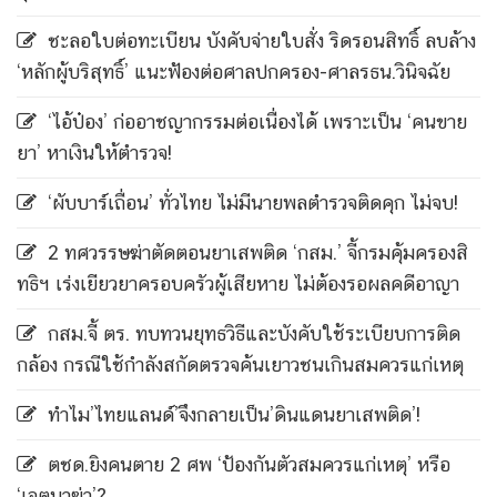
ชะลอใบต่อทะเบียน บังคับจ่ายใบสั่ง ริดรอนสิทธิ์ ลบล้าง
‘หลักผู้บริสุทธิ์’ แนะฟ้องต่อศาลปกครอง-ศาลรธน.วินิจฉัย
‘ไอ้ป๋อง’ ก่ออาชญากรรมต่อเนื่องได้ เพราะเป็น ‘คนขาย
ยา’ หาเงินให้ตำรวจ!
‘ผับบาร์เถื่อน’ ทั่วไทย ไม่มีนายพลตำรวจติดคุก ไม่จบ!
2 ทศวรรษฆ่าตัดตอนยาเสพติด ‘กสม.’ จี้กรมคุ้มครองสิ
ทธิฯ เร่งเยียวยาครอบครัวผู้เสียหาย ไม่ต้องรอผลคดีอาญา
กสม.จี้ ตร. ทบทวนยุทธวิธีและบังคับใช้ระเบียบการติด
กล้อง กรณีใช้กำลังสกัดตรวจค้นเยาวชนเกินสมควรแก่เหตุ
ทำไม’ไทยแลนด์’จึงกลายเป็น’ดินแดนยาเสพติด’!
ตชด.ยิงคนตาย 2 ศพ ‘ป้องกันตัวสมควรแก่เหตุ’ หรือ
‘เจตนาฆ่า’?