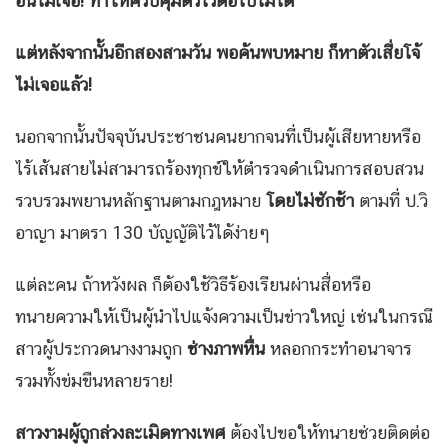
อื่นไม่เจอ! ทำให้ควบคุมตัวไว้ต่อไปไม่ได้
แต่หลังจากนั้นอีกสองสามวัน พอค้นพบหมาย ก็หาตัวเสี่ยโจ้
ไม่เจอแล้ว!
นอกจากนั้นปัจจุบันประชาชนคนยากจนที่เป็นผู้เสียหายหรือ
ไร้เส้นสายไม่สามารถร้องทุกข์ให้ตำรวจดำเนินการสอบสวน
รวบรวมพยานหลักฐานตามกฎหมาย
โดยไม่ชักช้า
ตามที่ ป.วิ
อาญา มาตรา 130 บัญญัติไว้ได้ง่ายๆ
แต่ละคน ถ้าหวังผล ก็ต้องใช้วิธีร้องเรียนผ่านสื่อหรือ
ทนายความให้เป็นผู้นำไปแจ้งความเป็นข่าวใหญ่ เช่นในกรณี
สาวผู้ประกวดนางงามถูก
ช่างภาพหื่น
หลอกกระทำอนาจาร
รวมทั้งข่มขืนหลายราย!
สาวงามผู้ถูกล่วงละเมิดทางเพศ
ต้องไปขอให้ทนายช่วยติดต่อ