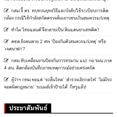
กสม.จี้ ตร. ทบทวนยุทธวิธีและบังคับใช้ระเบียบการติด
กล้อง กรณีใช้กำลังสกัดตรวจค้นเยาวชนเกินสมควรแก่เหตุ
ทำไม’ไทยแลนด์’จึงกลายเป็น’ดินแดนยาเสพติด’!
ตชด.ยิงคนตาย 2 ศพ ‘ป้องกันตัวสมควรแก่เหตุ’ หรือ
‘เจตนาฆ่า’?
กสม.ขับเคลื่อนงานป้องกันการทรมาน แนะ กอ.รมน.ภาค
4 สน. ติดกล้องบันทึกภาพเหตุการณ์อย่างเคร่งครัด
ผู้ว่าฯ กทม.ขอแค่ ‘รถลื่นไหล’ ‘ตำรวจเลิกกดไฟ’ ‘ไม่มีรถ
จอดผิดกฎหมาย’ ‘รถเมล์เข้าป้ายได้’ ก็หรูแล้ว!
ประชาสัมพันธ์