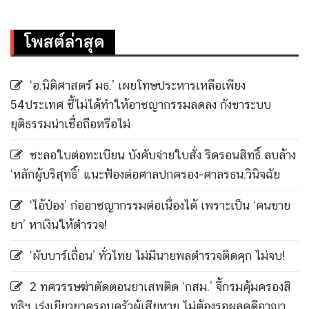
โพสต์ล่าสุด
‘อ.นิติศาสตร์ มธ.’ เผยโทษประหารเหลือเพียง
54ประเทศ ชี้ไม่ได้ทำให้อาชญากรรมลดลง กังขาระบบ
ยุติธรรมน่าเชื่อถือหรือไม่
ชะลอใบต่อทะเบียน บังคับจ่ายใบสั่ง ริดรอนสิทธิ์ ลบล้าง
‘หลักผู้บริสุทธิ์’ แนะฟ้องต่อศาลปกครอง-ศาลรธน.วินิจฉัย
‘ไอ้ป๋อง’ ก่ออาชญากรรมต่อเนื่องได้ เพราะเป็น ‘คนขาย
ยา’ หาเงินให้ตำรวจ!
‘ผับบาร์เถื่อน’ ทั่วไทย ไม่มีนายพลตำรวจติดคุก ไม่จบ!
2 ทศวรรษฆ่าตัดตอนยาเสพติด ‘กสม.’ จี้กรมคุ้มครองสิ
ทธิฯ เร่งเยียวยาครอบครัวผู้เสียหาย ไม่ต้องรอผลคดีอาญา