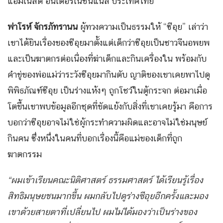
แอมเนสตี้ อินเตอร์เนชั่นแนล ประเทศไทย
ฟาโรห์ จักรภัทรานน
ผู้ทวงความเป็นธรรมให้ “ซีอุย” เล่าว่า
เขาได้ยินเรื่องของซีอุยมาตั้งแต่เด็กว่าซีอุยเป็นชาวจีนอพยพ
และเป็นฆาตกรต่อเนื่องที่ฆ่าเด็กและกินเครื่องใน พร้อมกับ
คำขู่ของพ่อแม่ว่าระวังซีอุยมากินตับ ญาติของเขาเคยพาไปดู
พิพิธภัณฑ์ซีอุย เป็นร่างแห้งๆ ถูกโชว์ในตู้กระจก ต่อมาเมื่อ
โตขึ้นเขาพบข้อมูลอีกชุดที่ขัดแย้งกับสิ่งที่เขาเคยรู้มา คือการ
บอกว่าซีอุยอาจไม่ใช่ผู้กระทำความผิดและอาจไม่ใช่มนุษย์
กินคน ซึ่งหนึ่งในคนที่บอกเรื่องนี้คือแม่ของเด็กที่ถูก
ฆาตกรรม
“ผมเข้าเรียนคณะนิติศาสตร์ ธรรมศาสตร์ ได้เรียนรู้เรื่อง
สิทธิมนุษยชนมากขึ้น ผมกลับไปดูร่างซีอุยอีกครั้งและมอง
เขาด้วยสายตาที่เปลี่ยนไป ผมไม่ได้มองว่าเป็นร่างของ