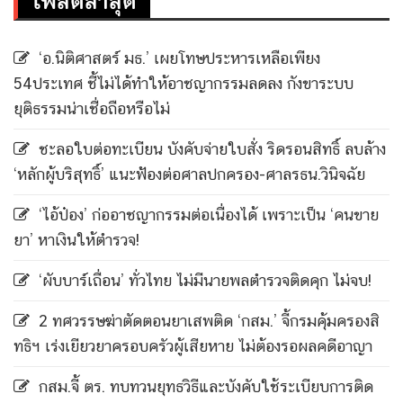
โพสต์ล่าสุด
‘อ.นิติศาสตร์ มธ.’ เผยโทษประหารเหลือเพียง
54ประเทศ ชี้ไม่ได้ทำให้อาชญากรรมลดลง กังขาระบบ
ยุติธรรมน่าเชื่อถือหรือไม่
ชะลอใบต่อทะเบียน บังคับจ่ายใบสั่ง ริดรอนสิทธิ์ ลบล้าง
‘หลักผู้บริสุทธิ์’ แนะฟ้องต่อศาลปกครอง-ศาลรธน.วินิจฉัย
‘ไอ้ป๋อง’ ก่ออาชญากรรมต่อเนื่องได้ เพราะเป็น ‘คนขาย
ยา’ หาเงินให้ตำรวจ!
‘ผับบาร์เถื่อน’ ทั่วไทย ไม่มีนายพลตำรวจติดคุก ไม่จบ!
2 ทศวรรษฆ่าตัดตอนยาเสพติด ‘กสม.’ จี้กรมคุ้มครองสิ
ทธิฯ เร่งเยียวยาครอบครัวผู้เสียหาย ไม่ต้องรอผลคดีอาญา
กสม.จี้ ตร. ทบทวนยุทธวิธีและบังคับใช้ระเบียบการติด