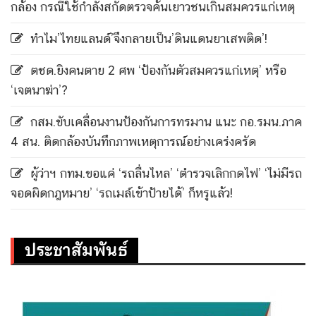
กล้อง กรณีใช้กำลังสกัดตรวจค้นเยาวชนเกินสมควรแก่เหตุ
ทำไม’ไทยแลนด์’จึงกลายเป็น’ดินแดนยาเสพติด’!
ตชด.ยิงคนตาย 2 ศพ ‘ป้องกันตัวสมควรแก่เหตุ’ หรือ
‘เจตนาฆ่า’?
กสม.ขับเคลื่อนงานป้องกันการทรมาน แนะ กอ.รมน.ภาค
4 สน. ติดกล้องบันทึกภาพเหตุการณ์อย่างเคร่งครัด
ผู้ว่าฯ กทม.ขอแค่ ‘รถลื่นไหล’ ‘ตำรวจเลิกกดไฟ’ ‘ไม่มีรถ
จอดผิดกฎหมาย’ ‘รถเมล์เข้าป้ายได้’ ก็หรูแล้ว!
ประชาสัมพันธ์