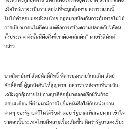
เมื่อไหร่เราจะเป็นรายต่อไปที่จะถูกอุ้มหาย สภาวะแบบนี้
ไม่ใช่คำตอบของสังคมไทย กฎหมายป้องกันการอุ้มหายไม่ใช่
การเยียวยาคนไม่กี่คน แต่คือการสร้างความปลอดภัยให้คน
ทั้งประเทศ ดังนั้นนี่คือสิ่งที่เราต้องผลักดัน” นายรังสิมันต์
กล่าว
นางสิตานันท์ สัตย์ศักดิ์สิทธิ์ พี่สาวของนายวันเฉลิม สัตย์
ศักดิ์สิทธิ์ ผู้ถูกบังคับให้สูญหาย กล่าวว่า หลังจากที่นายวัน
เฉลิมถูกอุ้มหายไป ทางญาติต่อสู้มาตลอดอีก8วันก็จะ
ครบ4เดือน ที่ผ่านมามีการไปยื่นหนังสือให้กับหน่วยงาน
ต่างๆ ของรัฐ แต่ก็ไม่ได้รับคำตอบ รัฐบาลเพิกเฉยมาก เข้าใจ
ว่าตอนนี้ประเทศไทยมีหลายเรื่องเกิดขึ้น คิดว่ารัฐบาลคงเรียง