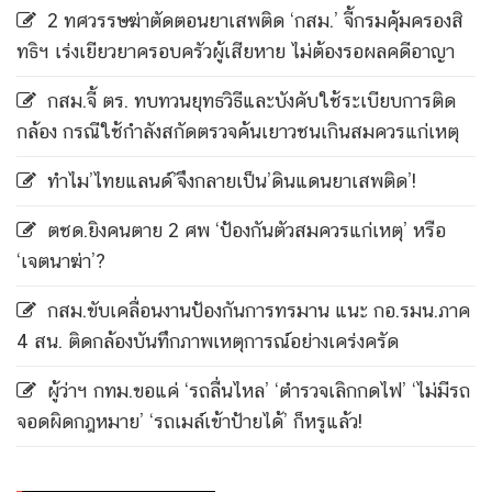
2 ทศวรรษฆ่าตัดตอนยาเสพติด ‘กสม.’ จี้กรมคุ้มครองสิ
ทธิฯ เร่งเยียวยาครอบครัวผู้เสียหาย ไม่ต้องรอผลคดีอาญา
กสม.จี้ ตร. ทบทวนยุทธวิธีและบังคับใช้ระเบียบการติด
กล้อง กรณีใช้กำลังสกัดตรวจค้นเยาวชนเกินสมควรแก่เหตุ
ทำไม’ไทยแลนด์’จึงกลายเป็น’ดินแดนยาเสพติด’!
ตชด.ยิงคนตาย 2 ศพ ‘ป้องกันตัวสมควรแก่เหตุ’ หรือ
‘เจตนาฆ่า’?
กสม.ขับเคลื่อนงานป้องกันการทรมาน แนะ กอ.รมน.ภาค
4 สน. ติดกล้องบันทึกภาพเหตุการณ์อย่างเคร่งครัด
ผู้ว่าฯ กทม.ขอแค่ ‘รถลื่นไหล’ ‘ตำรวจเลิกกดไฟ’ ‘ไม่มีรถ
จอดผิดกฎหมาย’ ‘รถเมล์เข้าป้ายได้’ ก็หรูแล้ว!