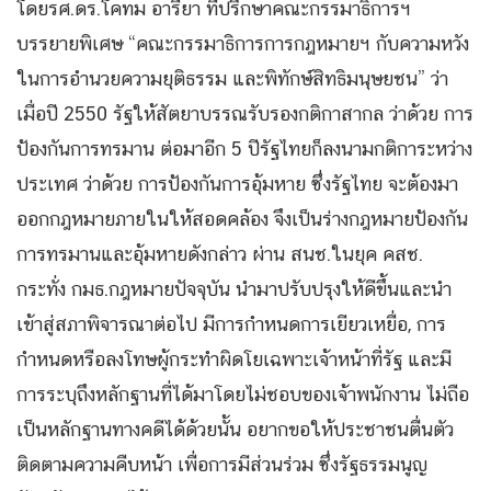
โดยรศ.ดร.โคทม อารียา ที่ปรึกษาคณะกรรมาธิการฯ
บรรยายพิเศษ “คณะกรรมาธิการการกฎหมายฯ กับความหวัง
ในการอำนวยความยุติธรรม และพิทักษ์สิทธิมนุษยชน” ว่า
เมื่อปี 2550 รัฐให้สัตยาบรรณรับรองกติกาสากล ว่าด้วย การ
ป้องกันการทรมาน ต่อมาอีก 5 ปีรัฐไทยก็ลงนามกติการะหว่าง
ประเทศ ว่าด้วย การป้องกันการอุ้มหาย ซึ่งรัฐไทย จะต้องมา
ออกกฎหมายภายในให้สอดคล้อง จึงเป็นร่างกฎหมายป้องกัน
การทรมานและอุ้มหายดังกล่าว ผ่าน สนช.ในยุค คสช.
กระทั่ง กมธ.กฎหมายปัจจุบัน นำมาปรับปรุงให้ดีขึ้นและนำ
เข้าสู่สภาพิจารณาต่อไป มีการกำหนดการเยียวเหยื่อ, การ
กำหนดหรือลงโทษผู้กระทำผิดโยเฉพาะเจ้าหน้าที่รัฐ และมี
การระบุถึงหลักฐานที่ได้มาโดยไม่ชอบของเจ้าพนักงาน ไม่ถือ
เป็นหลักฐานทางคดีได้ด้วยนั้น อยากขอให้ประชาชนตื่นตัว
ติดตามความคืบหน้า เพื่อการมีส่วนร่วม ซึ่งรัฐธรรมนูญ