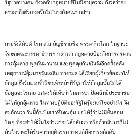
รัฐบาลบางคน กังวลกับกฎหมายที่ไม่มีอายุความ กังวลว่าจะ
สาวมาถึงตัวเองหรือไม่”นางอังคณา กล่าว
นายรังสิมันต์ โรม ส.ส.บัญชีรายชื่อ พรรคก้าวไกล ในฐานะ
โฆษกคณะกรรมาธิการฯ กล่าวว่า กฎหมายป้องกันการทรมาน
การอุ้มหาย พูดกันมานาน และพูดคุยกันจริงจังอีกครั้งหลัง
เหตุการณ์อุ้มนายวันเฉลิม ทางกมธ.ได้เรียกผู้เกี่ยวข้องมาให้
ข้อมูล ซึ่งวันแรกที่เรียกเจ้าหน้าที่รัฐมาให้ข้อมูลนั้นไม่ได้
ข้อมูลอะไรเลย แสดงให้เห็นว่าในการปกป้องสิทธิประชาชน
ไม่ให้ถูกอุ้มหาย ในทางปฏิบัติของรัฐไม่รู้จะแก้ไขอย่างไร จึง
สะท้อนว่า วันนี้ถ้าเป็นเราที่โดนอุ้ม ขอให้รู้ว่าไม่มีขั้นตอน
ใดๆ ที่จะทำให้มั่นใจว่าเราจะได้กลับมา หรือถ้ากลับมาก็ไม่
มั่นใจว่าจะได้รับความยุติธรรม ทางแก้คือการผลักดัน