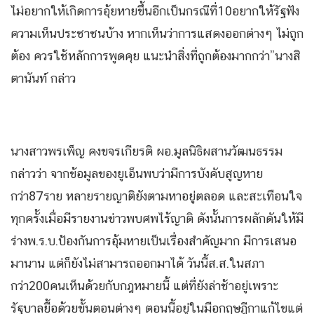
ไม่อยากให้เกิดการอุ้ยหายขึ้นอีกเป็นกรณีที่10อยากให้รัฐฟัง
ความเห็นประชาชนบ้าง หากเห็นว่าการแสดงออกต่างๆ ไม่ถูก
ต้อง ควรใช้หลักการพูดคุย แนะนำสิ่งที่ถูกต้องมากกว่า”นางสิ
ตานันท์ กล่าว
นางสาวพรเพ็ญ คงขจรเกียรติ ผอ.มูลนิธิผสานวัฒนธรรม
กล่าวว่า จากข้อมูลของยูเอ็นพบว่ามีการบังคับสูญหาย
กว่า87ราย หลายรายญาติยังตามหาอยู่ตลอด และสะเทือนใจ
ทุกครั้งเมื่อมีรายงานข่าวพบศพไร้ญาติ ดังนั้นการผลักดันให้มี
ร่างพ.ร.บ.ป้องกันการอุ้มหายเป็นเรื่องสำคัญมาก มีการเสนอ
มานาน แต่ก็ยังไม่สามารถออกมาได้ วันนี้ส.ส.ในสภา
กว่า200คนเห็นด้วยกับกฎหมายนี้ แต่ที่ยังล่าช้าอยู่เพราะ
รัฐบาลยื้อด้วยขั้นตอนต่างๆ ตอนนี้อยู่ในมือกฤษฎีกาแก้ไขแต่