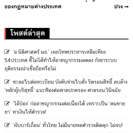
ของกฎหมายต่างประเทศ
ปวง
โพสต์ล่าสุด
‘อ.นิติศาสตร์ มธ.’ เผยโทษประหารเหลือเพียง
54ประเทศ ชี้ไม่ได้ทำให้อาชญากรรมลดลง กังขาระบบ
ยุติธรรมน่าเชื่อถือหรือไม่
ชะลอใบต่อทะเบียน บังคับจ่ายใบสั่ง ริดรอนสิทธิ์ ลบล้าง
‘หลักผู้บริสุทธิ์’ แนะฟ้องต่อศาลปกครอง-ศาลรธน.วินิจฉัย
‘ไอ้ป๋อง’ ก่ออาชญากรรมต่อเนื่องได้ เพราะเป็น ‘คนขาย
ยา’ หาเงินให้ตำรวจ!
‘ผับบาร์เถื่อน’ ทั่วไทย ไม่มีนายพลตำรวจติดคุก ไม่จบ!