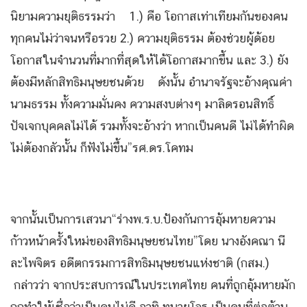
นิยามความยุติธรรมว่า 1.) คือ โอกาสเท่าเทียมกันของคน
ทุกคนไม่ว่าจนหรือรวย 2.) ความยุติธรรม ต้องช่วยผู้ด้อย
โอกาสในจำนวนที่มากที่สุดให้ได้โอกาสมากขึ้น และ 3.) ยัง
ต้องมีหลักสิทธิมนุษยชนด้วย ดังนั้น อำนาจรัฐจะอ้างคุณค่า
นามธรรม ทั้งความมั่นคง ความสงบต่างๆ มาลิดรอนสิทธิ์
ปัจเจกบุคคลไม่ได้ รวมทั้งจะอ้างว่า หากเป็นคนดี ไม่ได้ทำผิด
ไม่ต้องกลัวนั้น ก็ฟังไม่ขึ้น”รศ.ดร.โคทม
จากนั้นเป็นการเสวนา“ร่างพ.ร.บ.ป้องกันการอุ้มหายความ
ก้าวหน้าครั้งใหม่ของสิทธิมนุษยชนไทย”โดย นางอังคณา นี
ละไพจิตร อดีตกรรมการสิทธิมนุษยชนแห่งชาติ (กสม.)
กล่าวว่า จากประสบการณ์ในประเทศไทย คนที่ถูกอุ้มหายมัก
ถูกทำให้เชื่อว่าเป็นคนไม่ดี อาทิ ทนายโจร เป็นคนที่ต่อต้าน