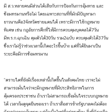
มี ส.ว.หลายคนมีส่วนได้เสียกับการป้องกันการอุ้มหาย และ
ซ้อมทรมานหรือไม่ โดยเฉพาะสถานที่ที่มักมีปัญหามา
ยาวนานคือ3จังหวัดชายแดนใต้ เพราะมีการใช้กฎหมาย
พิเศษ เช่น กฎอัยการศึกที่ให้มีการควบคุมบุคคลได้7วัน
มีพ.ร.ก.ฉุกเฉิน คุมตัวได้30วัน รวม2ฉบับ ควบคุมตัวได้37วัน
ซึ่งเราไม่รู้ว่าช่วงเวลานี้เกิดอะไรขึ้นบ้าง แต่ที่ได้ยินมาเป็น
ระยะคือมีการซ้อมทรมาน
“ตราบใดที่ยังมีเรื่องเหล่านี้เกิดขึ้นในสังคมไทย เราจะไม่
สามารถมั่นใจว่าจะมีกฎหมายที่มีประสิทธิภาพในการ
คุ้มครองประชาชน ถ้าเราไม่สามารถเชื่อมั่นใจระบบกฎหมาย
ได้ เวลาก้มดูจุดยืนของเรา ถ้าเราสื่อสารข้างรัฐบาลคงไม่ต้อง
กังวลว่าจะถูกอุ้มหาย แต่ถ้าเมื่อไหร่ที่อยู่ตรงข้าม สิ่งที่กังวลคือ