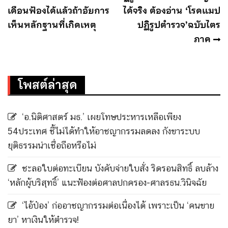
เดือนฟ้องได้แล้วถ้าอัยการ
ได้จริง ต้องอ่าน ‘โรดแมป
เห็นหลักฐานที่เกิดเหตุ
ปฏิรูปตำรวจ’ฉบับไตร
ภาค
โพสต์ล่าสุด
‘อ.นิติศาสตร์ มธ.’ เผยโทษประหารเหลือเพียง
54ประเทศ ชี้ไม่ได้ทำให้อาชญากรรมลดลง กังขาระบบ
ยุติธรรมน่าเชื่อถือหรือไม่
ชะลอใบต่อทะเบียน บังคับจ่ายใบสั่ง ริดรอนสิทธิ์ ลบล้าง
‘หลักผู้บริสุทธิ์’ แนะฟ้องต่อศาลปกครอง-ศาลรธน.วินิจฉัย
‘ไอ้ป๋อง’ ก่ออาชญากรรมต่อเนื่องได้ เพราะเป็น ‘คนขาย
ยา’ หาเงินให้ตำรวจ!