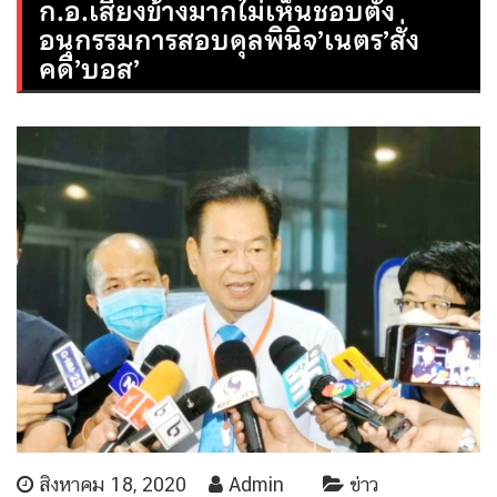
ก.อ.เสียงข้างมากไม่เห็นชอบตั้ง
อนุกรรมการสอบดุลพินิจ’เนตร’สั่ง
คดี’บอส’
สิงหาคม 18, 2020
Admin
ข่าว