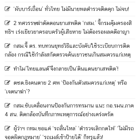
‘ผับบาร์เถื่อน’ ทั่วไทย ไม่มีนายพลตำรวจติดคุก ไม่จบ!
2 ทศวรรษฆ่าตัดตอนยาเสพติด ‘กสม.’ จี้กรมคุ้มครองสิ
ทธิฯ เร่งเยียวยาครอบครัวผู้เสียหาย ไม่ต้องรอผลคดีอาญา
กสม.จี้ ตร. ทบทวนยุทธวิธีและบังคับใช้ระเบียบการติด
กล้อง กรณีใช้กำลังสกัดตรวจค้นเยาวชนเกินสมควรแก่เหตุ
ทำไม’ไทยแลนด์’จึงกลายเป็น’ดินแดนยาเสพติด’!
ตชด.ยิงคนตาย 2 ศพ ‘ป้องกันตัวสมควรแก่เหตุ’ หรือ
‘เจตนาฆ่า’?
กสม.ขับเคลื่อนงานป้องกันการทรมาน แนะ กอ.รมน.ภาค
4 สน. ติดกล้องบันทึกภาพเหตุการณ์อย่างเคร่งครัด
ผู้ว่าฯ กทม.ขอแค่ ‘รถลื่นไหล’ ‘ตำรวจเลิกกดไฟ’ ‘ไม่มีรถ
จอดผิดกฎหมาย’ ‘รถเมล์เข้าป้ายได้’ ก็หรูแล้ว!