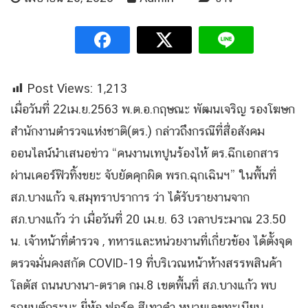
Post Views:
1,213
เมื่อวันที่ 22เม.ย.2563 พ.ต.อ.กฤษณะ พัฒนเจริญ รองโฆษก
สำนักงานตำรวจแห่งชาติ(ตร.) กล่าวถึงกรณีที่สื่อสังคม
ออนไลน์นำเสนอข่าว “คนงานเทปูนร้องไห้ ตร.ฉีกเอกสาร
ผ่านเคอร์ฟิวทิ้งขยะ จับยัดคุกผิด พรก.ฉุกเฉินฯ” ในพื้นที่
สภ.บางแก้ว จ.สมุทราปราการ ว่า ได้รับรายงานจาก
สภ.บางแก้ว ว่า เมื่อวันที่ 20 เม.ย. 63 เวลาประมาณ 23.50
น. เจ้าหน้าที่ตำรวจ , ทหารและหน่วยงานที่เกี่ยวข้อง ได้ตั้งจุด
ตรวจมั่นคงสกัด COVID-19 ที่บริเวณหน้าห้างสรรพสินค้า
โลตัส ถนนบางนา-ตราด กม.8 เขตพื้นที่ สภ.บางแก้ว พบ
รถยนต์กระบะ ยี่ห้อ ฟอร์ด สีเทาดำ หมายเลขทะเบียน