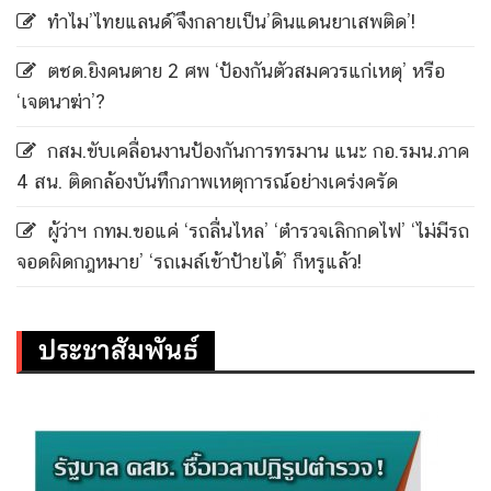
ทำไม’ไทยแลนด์’จึงกลายเป็น’ดินแดนยาเสพติด’!
ตชด.ยิงคนตาย 2 ศพ ‘ป้องกันตัวสมควรแก่เหตุ’ หรือ
‘เจตนาฆ่า’?
กสม.ขับเคลื่อนงานป้องกันการทรมาน แนะ กอ.รมน.ภาค
4 สน. ติดกล้องบันทึกภาพเหตุการณ์อย่างเคร่งครัด
ผู้ว่าฯ กทม.ขอแค่ ‘รถลื่นไหล’ ‘ตำรวจเลิกกดไฟ’ ‘ไม่มีรถ
จอดผิดกฎหมาย’ ‘รถเมล์เข้าป้ายได้’ ก็หรูแล้ว!
ประชาสัมพันธ์