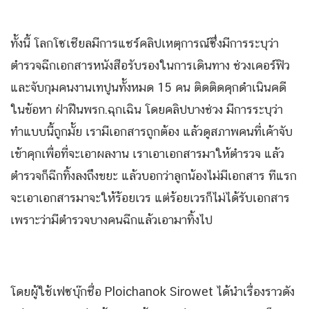
ทั้งนี้ โลกโซเชียลมีการแชร์คลิปเหตุการณ์ซึ่งมีการระบุว่า
ตำรวจฉีกเอกสารหนังสือรับรองในการเดินทาง ช่วงเคอร์ฟิว
และจับกุมคนงานเทปูนทั้งหมด 15 คน ติดติดคุกดำเนินคดี
ในข้อหา ฝ่าฝืนพรก.ฉุกเฉิน โดยคลิปบางช่วง มีการระบุว่า
ทำแบบนี้ถูกมั้ย เรามีเอกสารถูกต้อง แล้วดูสภาพคนที่เค้าจับ
เข้าคุกเพื่อที่จะเอาผลงาน เราเอาเอกสารมาให้ตำรวจ แล้ว
ตำรวจก็ฉีกทิ้งลงถึงขยะ แล้วบอกว่าลูกน้องไม่มีเอกสาร ทีแรก
จะเอาเอกสารมาจะให้ร้อยเวร แต่ร้อยเวรก็ไม่ได้รับเอกสาร
เพราะว่ามีตำรวจบางคนฉีกแล้วเอามาทิ้งไป
โดยผู้ใช้เฟซบุ๊กชื่อ Ploichanok Sirowet ได้นำเรื่องราวดัง