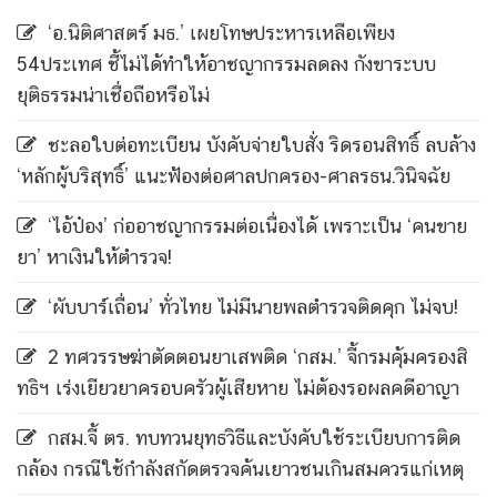
‘อ.นิติศาสตร์ มธ.’ เผยโทษประหารเหลือเพียง
54ประเทศ ชี้ไม่ได้ทำให้อาชญากรรมลดลง กังขาระบบ
ยุติธรรมน่าเชื่อถือหรือไม่
ชะลอใบต่อทะเบียน บังคับจ่ายใบสั่ง ริดรอนสิทธิ์ ลบล้าง
‘หลักผู้บริสุทธิ์’ แนะฟ้องต่อศาลปกครอง-ศาลรธน.วินิจฉัย
‘ไอ้ป๋อง’ ก่ออาชญากรรมต่อเนื่องได้ เพราะเป็น ‘คนขาย
ยา’ หาเงินให้ตำรวจ!
‘ผับบาร์เถื่อน’ ทั่วไทย ไม่มีนายพลตำรวจติดคุก ไม่จบ!
2 ทศวรรษฆ่าตัดตอนยาเสพติด ‘กสม.’ จี้กรมคุ้มครองสิ
ทธิฯ เร่งเยียวยาครอบครัวผู้เสียหาย ไม่ต้องรอผลคดีอาญา
กสม.จี้ ตร. ทบทวนยุทธวิธีและบังคับใช้ระเบียบการติด
กล้อง กรณีใช้กำลังสกัดตรวจค้นเยาวชนเกินสมควรแก่เหตุ