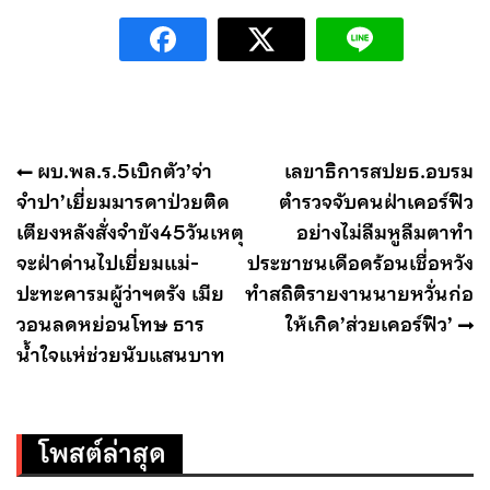
แนะแนว
ผบ.พล.ร.5เบิกตัว’จ่า
เลขาธิการสปยธ.อบรม
เรื่อง
จำปา’เยี่ยมมารดาป่วยติด
ตำรวจจับคนฝ่าเคอร์ฟิว
เตียงหลังสั่งจำขัง45วันเหตุ
อย่างไม่ลืมหูลืมตาทำ
จะฝ่าด่านไปเยี่ยมแม่-
ประชาชนเดือดร้อนเชื่อหวัง
ปะทะคารมผู้ว่าฯตรัง เมีย
ทำสถิติรายงานนายหวั่นก่อ
วอนลดหย่อนโทษ ธาร
ให้เกิด’ส่วยเคอร์ฟิว’
น้ำใจแห่ช่วยนับแสนบาท
โพสต์ล่าสุด