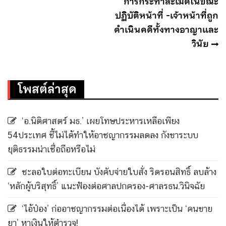
การกระทำละเมิดในขณะ
ปฏิบัติหน้าที่ -เจ้าหน้าที่ถูก
ดำเนินคดีทั้งทางอาญาและ
วินัย
โพสต์ล่าสุด
‘อ.นิติศาสตร์ มธ.’ เผยโทษประหารเหลือเพียง
54ประเทศ ชี้ไม่ได้ทำให้อาชญากรรมลดลง กังขาระบบ
ยุติธรรมน่าเชื่อถือหรือไม่
ชะลอใบต่อทะเบียน บังคับจ่ายใบสั่ง ริดรอนสิทธิ์ ลบล้าง
‘หลักผู้บริสุทธิ์’ แนะฟ้องต่อศาลปกครอง-ศาลรธน.วินิจฉัย
‘ไอ้ป๋อง’ ก่ออาชญากรรมต่อเนื่องได้ เพราะเป็น ‘คนขาย
ยา’ หาเงินให้ตำรวจ!