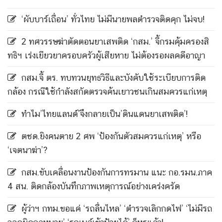
‘ผับบาร์เถื่อน’ ทั่วไทย ไม่มีนายพลตำรวจติดคุก ไม่จบ!
2 ทศวรรษฆ่าตัดตอนยาเสพติด ‘กสม.’ จี้กรมคุ้มครองสิ
ทธิฯ เร่งเยียวยาครอบครัวผู้เสียหาย ไม่ต้องรอผลคดีอาญา
กสม.จี้ ตร. ทบทวนยุทธวิธีและบังคับใช้ระเบียบการติด
กล้อง กรณีใช้กำลังสกัดตรวจค้นเยาวชนเกินสมควรแก่เหตุ
ทำไม’ไทยแลนด์’จึงกลายเป็น’ดินแดนยาเสพติด’!
ตชด.ยิงคนตาย 2 ศพ ‘ป้องกันตัวสมควรแก่เหตุ’ หรือ
‘เจตนาฆ่า’?
กสม.ขับเคลื่อนงานป้องกันการทรมาน แนะ กอ.รมน.ภาค
4 สน. ติดกล้องบันทึกภาพเหตุการณ์อย่างเคร่งครัด
ผู้ว่าฯ กทม.ขอแค่ ‘รถลื่นไหล’ ‘ตำรวจเลิกกดไฟ’ ‘ไม่มีรถ