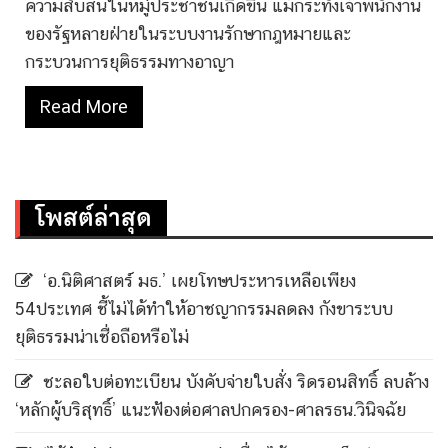
ความสับสนในหมู่ประชาชนเกิดขึ้น แม้กระทั่งเจ้าพนักงาน
ของรัฐหลายฝ่ายในระบบงานรักษากฎหมายและ
กระบวนการยุติธรรมทางอาญา
Read More
โพสต์ล่าสุด
‘อ.นิติศาสตร์ มธ.’ เผยโทษประหารเหลือเพียง
54ประเทศ ชี้ไม่ได้ทำให้อาชญากรรมลดลง กังขาระบบ
ยุติธรรมน่าเชื่อถือหรือไม่
ชะลอใบต่อทะเบียน บังคับจ่ายใบสั่ง ริดรอนสิทธิ์ ลบล้าง
‘หลักผู้บริสุทธิ์’ แนะฟ้องต่อศาลปกครอง-ศาลรธน.วินิจฉัย