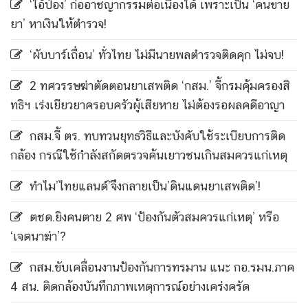
‘ไอ้ป๋อง’ ก่ออาชญากรรมต่อเนื่องได้ เพราะเป็น ‘คนขาย
ยา’ หาเงินให้ตำรวจ!
‘ผับบาร์เถื่อน’ ทั่วไทย ไม่มีนายพลตำรวจติดคุก ไม่จบ!
2 ทศวรรษฆ่าตัดตอนยาเสพติด ‘กสม.’ จี้กรมคุ้มครองสิ
ทธิฯ เร่งเยียวยาครอบครัวผู้เสียหาย ไม่ต้องรอผลคดีอาญา
กสม.จี้ ตร. ทบทวนยุทธวิธีและบังคับใช้ระเบียบการติด
กล้อง กรณีใช้กำลังสกัดตรวจค้นเยาวชนเกินสมควรแก่เหตุ
ทำไม’ไทยแลนด์’จึงกลายเป็น’ดินแดนยาเสพติด’!
ตชด.ยิงคนตาย 2 ศพ ‘ป้องกันตัวสมควรแก่เหตุ’ หรือ
‘เจตนาฆ่า’?
กสม.ขับเคลื่อนงานป้องกันการทรมาน แนะ กอ.รมน.ภาค
4 สน. ติดกล้องบันทึกภาพเหตุการณ์อย่างเคร่งครัด