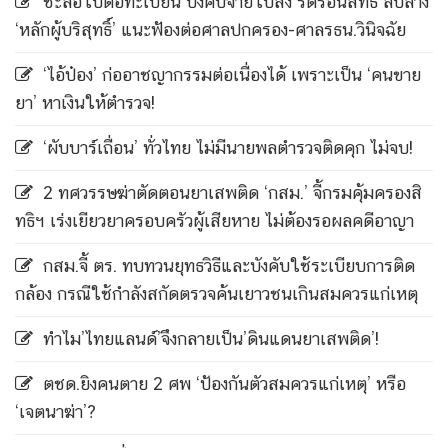
ชะลอใบต่อทะเบียน บังคับจ่ายใบสั่ง ริดรอนสิทธิ์ ลบล้าง
‘หลักผู้บริสุทธิ์’ แนะฟ้องต่อศาลปกครอง-ศาลรธน.วินิจฉัย
‘ไอ้ป๋อง’ ก่ออาชญากรรมต่อเนื่องได้ เพราะเป็น ‘คนขาย
ยา’ หาเงินให้ตำรวจ!
‘ผับบาร์เถื่อน’ ทั่วไทย ไม่มีนายพลตำรวจติดคุก ไม่จบ!
2 ทศวรรษฆ่าตัดตอนยาเสพติด ‘กสม.’ จี้กรมคุ้มครองสิ
ทธิฯ เร่งเยียวยาครอบครัวผู้เสียหาย ไม่ต้องรอผลคดีอาญา
กสม.จี้ ตร. ทบทวนยุทธวิธีและบังคับใช้ระเบียบการติด
กล้อง กรณีใช้กำลังสกัดตรวจค้นเยาวชนเกินสมควรแก่เหตุ
ทำไม’ไทยแลนด์’จึงกลายเป็น’ดินแดนยาเสพติด’!
ตชด.ยิงคนตาย 2 ศพ ‘ป้องกันตัวสมควรแก่เหตุ’ หรือ
‘เจตนาฆ่า’?