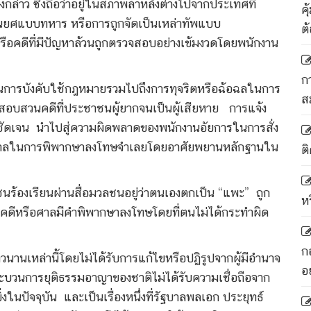
ว ซึ่งถือว่าอยู่ในสภาพล้าหลังต่างไปจากประเทศที่
ค
ีชั้นยศแบบทหาร หรือการถูกจัดเป็นเหล่าทัพแบบ
ต
คดีที่มีปัญหาล้วนถูกตรวจสอบอย่างเข้มงวดโดยพนักงาน
ก
พในการบังคับใช้กฎหมายรวมไปถึงการทุจริตหรือฉ้อฉลในการ
ส
การสอบสวนคดีที่ประชาชนผู้ยากจนเป็นผู้เสียหาย การแจ้ง
ัดเจน นำไปสู่ความผิดพลาดของพนักงานอัยการในการสั่ง
าของศาลในการพิพากษาลงโทษจำเลยโดยอาศัยพยานหลักฐานใน
ติ
นร้องเรียนผ่านสื่อมวลชนอยู่ว่าตนเองตกเป็น “แพะ” ถูก
ห
้องคดีหรือศาลมีคำพิพากษาลงโทษโดยที่ตนไม่ได้กระทำผิด
ก
วนานเหล่านี้โดยไม่ได้รับการแก้ไขหรือปฏิรูปจากผู้มีอำนาจ
อ
กระบวนการยุติธรรมอาญาของชาติไม่ได้รับความเชื่อถือจาก
ในปัจจุบัน และเป็นเรื่องหนึ่งที่รัฐบาลพลเอก ประยุทธ์