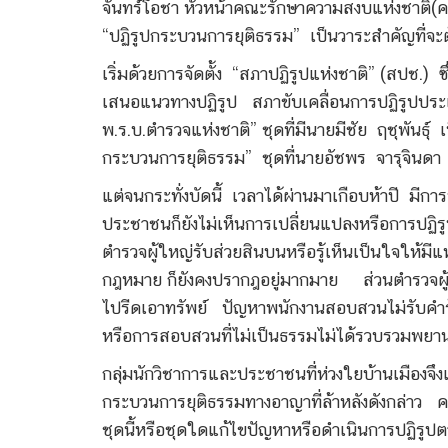
จันทร์โอชา หัวหน้าคณะรักษาความสงบแห่งชาติ(
“ปฏิรูปกระบวนการยุติธรรม” เป็นวาระสำคัญที่จะต
เริ่มด้วยการจัดตั้ง “สภาปฏิรูปแห่งชาติ” (สปช.
เสนอแนวทางปฏิรูป สภาขับเคลื่อนการปฏิรูปปร
พ.ร.บ.ตำรวจแห่งชาติ” ชุดที่มีนายมีชัย ฤชุพัน
กระบวนการยุติธรรม” ชุดที่นายอัชพร จารุจินด
แต่จนกระทั่งบัดนี้ เวลาได้ผ่านมาเกือบห้าปี 
ประชาชนก็ยังไม่เห็นการเปลี่ยนแปลงหรือการปฏิร
ตำรวจผู้ใหญ่รับส่วยสินบนหรือรู้เห็นเป็นใจให้มี
กฎหมาย ก็ยังคงปรากฎอยู่มากมาย ส่วนตำรวจผู้น
ไปรีดเอาทรัพย์ ปัญหาพนักงานสอบสวนไม่รับคำร้
หรือการสอบสวนที่ไม่เป็นธรรมไม่ได้รวบรวมพยา
กลุ่มนักวิชาการและประชาชนที่ห่วงใยบ้านเมืองจ
กระบวนการยุติธรรมทางอาญาที่ล้าหลังดังกล่าว คน
ชุดนี้หรือชุดใดแก้ไขปัญหาหรือดำเนินการปฏิรูป