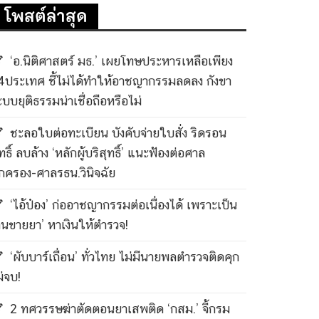
โพสต์ล่าสุด
‘อ.นิติศาสตร์ มธ.’ เผยโทษประหารเหลือเพียง
4ประเทศ ชี้ไม่ได้ทำให้อาชญากรรมลดลง กังขา
ะบบยุติธรรมน่าเชื่อถือหรือไม่
ชะลอใบต่อทะเบียน บังคับจ่ายใบสั่ง ริดรอน
ทธิ์ ลบล้าง ‘หลักผู้บริสุทธิ์’ แนะฟ้องต่อศาล
กครอง-ศาลรธน.วินิจฉัย
‘ไอ้ป๋อง’ ก่ออาชญากรรมต่อเนื่องได้ เพราะเป็น
คนขายยา’ หาเงินให้ตำรวจ!
‘ผับบาร์เถื่อน’ ทั่วไทย ไม่มีนายพลตำรวจติดคุก
ม่จบ!
2 ทศวรรษฆ่าตัดตอนยาเสพติด ‘กสม.’ จี้กรม