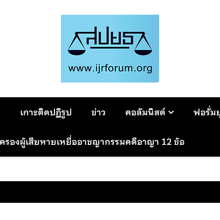
ม
เกาะติดปฏิรูป
ข่าว
คอลัมนิสต์
ฟอรั่ม
มครองผู้เสียหายเหยื่ออาชญากรรมคดีอาญา 12 ข้อ