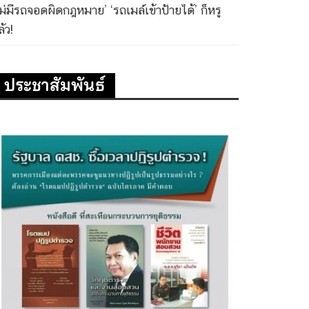
ไม่มีรถจอดผิดกฎหมาย’ ‘รถเมล์เข้าป้ายได้’ ก็หรู
้ว!
ประชาสัมพันธ์