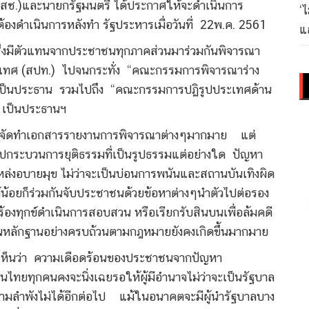
คสช.)และนายกรัฐมนตรี ได้ประกาศให้จะดำเนินการ
‘
้องดำเนินการหลังทำ รัฐประหารเมื่อวันที่ 22พ.ค. 2561
แล
) ซึ่งมีตัวแทนจากประชาชนทุกภาคส่วนมาร่วมกันพิจารณา
ะเทศ (สปท.) ไปจนกระทั่ง “คณะกรรมการพิจารณาร่าง
ธุ์ เป็นประธาน รวมไปถึง “คณะกรรมการปฏิรูปประเทศด้าน
า เป็นประธานฯ
มีการจัดทำเอกสารรายงานการพิจารณาต่างๆมากมาย แต่
ูปกระบวนการยุติธรรมที่เป็นรูปธรรมแต่อย่างใด ปัญหา
แหล่งอบายมุข ไม่ว่าจะเป็นบ่อนการพนันและสถานบันเทิงผิด
้อยก็ร่วมกันจับประชาชนด้วยข้อหาต่างๆนำตัวไปต่อรอง
องทุกข์ดำเนินการสอบสวน หรือเรียกรับสินบนเพื่อล้มคดี
นหลักฐานอย่างครบถ้วนตามกฎหมายยังคงเกิดขึ้นมากมาย
ึงเห็นว่า ความเดือดร้อนของประชาชนจากปัญหา
ไทยทุกคนคงจะนิ่งเฉยรอให้ผู้มีอำนาจไม่ว่าจะเป็นรัฐบาล
ตามลำพังไม่ได้อีกต่อไป แม้ในอนาคตจะมีผู้นำรัฐบาลบาง