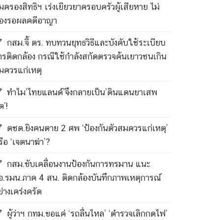
ุ้มครองสิทธิฯ เร่งเยียวยาครอบครัวผู้เสียหาย ไม่
้องรอผลคดีอาญา
กสม.จี้ ตร. ทบทวนยุทธวิธีและบังคับใช้ระเบียบ
ารติดกล้อง กรณีใช้กำลังสกัดตรวจค้นเยาวชนเกิน
มควรแก่เหตุ
ทำไม’ไทยแลนด์’จึงกลายเป็น’ดินแดนยาเสพ
ด’!
ตชด.ยิงคนตาย 2 ศพ ‘ป้องกันตัวสมควรแก่เหตุ’
รือ ‘เจตนาฆ่า’?
กสม.ขับเคลื่อนงานป้องกันการทรมาน แนะ
อ.รมน.ภาค 4 สน. ติดกล้องบันทึกภาพเหตุการณ์
ย่างเคร่งครัด
ผู้ว่าฯ กทม.ขอแค่ ‘รถลื่นไหล’ ‘ตำรวจเลิกกดไฟ’