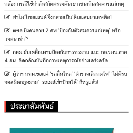
กล้อง กรณีใช้กำลังสกัดตรวจค้นเยาวชนเกินสมควรแก่เหตุ
ทำไม’ไทยแลนด์’จึงกลายเป็น’ดินแดนยาเสพติด’!
ตชด.ยิงคนตาย 2 ศพ ‘ป้องกันตัวสมควรแก่เหตุ’ หรือ
‘เจตนาฆ่า’?
กสม.ขับเคลื่อนงานป้องกันการทรมาน แนะ กอ.รมน.ภาค
4 สน. ติดกล้องบันทึกภาพเหตุการณ์อย่างเคร่งครัด
ผู้ว่าฯ กทม.ขอแค่ ‘รถลื่นไหล’ ‘ตำรวจเลิกกดไฟ’ ‘ไม่มีรถ
จอดผิดกฎหมาย’ ‘รถเมล์เข้าป้ายได้’ ก็หรูแล้ว!
ประชาสัมพันธ์