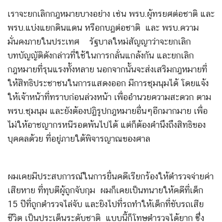
เราจะยกเลิกกฎหมายบางอย่าง เช่น พรบ.ผู้ทรยศต่อชาติ และ
พรบ.แบ่งแยกดินแดน หรือกบฏต่อชาติ และ พรบ.ความ
มั่นคงภายในประเทศ รัฐบาลใหม่สัญญาว่าจะยกเลิก
บทบัญญัติดังกล่าวที่ใช้ในการกลั่นแกล้งกัน และยกเลิก
กฎหมายที่รุนแรงทั้งหลาย นอกจากนั้นจะส่งเสริมกฎหมายที่
ให้สิทธิประชาชนในการแสดงออก มีการชุมนุมได้ โดยแจ้ง
ให้เจ้าหน้าที่ทราบก่อนล่วงหน้า เพื่ออำนวยความสะดวก ตาม
พรบ.ชุมนุม และยังต้องปฏิรูปกฎหมายอื่นๆอีกมากมาย เพื่อ
ไม่ให้อาชญากรหนีรอดพ้นไปได้ แต่ก็ต้องคำนึงถึงสิทธิของ
บุคคลด้วย ที่อยู่ภายใต้พิจารญาณของศาล
ผมเคยมีประสบการณ์ในการยื่นคดีเรียกร้องให้ตำรวจจ่ายค่า
เสียหาย ที่ทุบตีผู้ถูกจับกุม ผมก็เคยเป็นทนายให้คดีที่เด็ก
15 ปีที่ถูกตำรวจไล่จับ และยิงไปที่รถทำให้เด็กที่ขับรถเสีย
ชีวิต เป็นประเด็นระดับชาติ แบบนี้ก็โทษตำรวจได้ยาก ซึ่ง