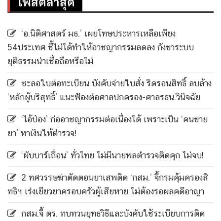
โพสต์ล่าสุด
‘อ.นิติศาสตร์ มธ.’ เผยโทษประหารเหลือเพียง
54ประเทศ ชี้ไม่ได้ทำให้อาชญากรรมลดลง กังขาระบบ
ยุติธรรมน่าเชื่อถือหรือไม่
ชะลอใบต่อทะเบียน บังคับจ่ายใบสั่ง ริดรอนสิทธิ์ ลบล้าง
‘หลักผู้บริสุทธิ์’ แนะฟ้องต่อศาลปกครอง-ศาลรธน.วินิจฉัย
‘ไอ้ป๋อง’ ก่ออาชญากรรมต่อเนื่องได้ เพราะเป็น ‘คนขาย
ยา’ หาเงินให้ตำรวจ!
‘ผับบาร์เถื่อน’ ทั่วไทย ไม่มีนายพลตำรวจติดคุก ไม่จบ!
2 ทศวรรษฆ่าตัดตอนยาเสพติด ‘กสม.’ จี้กรมคุ้มครองสิ
ทธิฯ เร่งเยียวยาครอบครัวผู้เสียหาย ไม่ต้องรอผลคดีอาญา
กสม.จี้ ตร. ทบทวนยุทธวิธีและบังคับใช้ระเบียบการติด