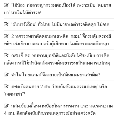
‘ไอ้ป๋อง’ ก่ออาชญากรรมต่อเนื่องได้ เพราะเป็น ‘คนขาย
ยา’ หาเงินให้ตำรวจ!
‘ผับบาร์เถื่อน’ ทั่วไทย ไม่มีนายพลตำรวจติดคุก ไม่จบ!
2 ทศวรรษฆ่าตัดตอนยาเสพติด ‘กสม.’ จี้กรมคุ้มครองสิ
ทธิฯ เร่งเยียวยาครอบครัวผู้เสียหาย ไม่ต้องรอผลคดีอาญา
กสม.จี้ ตร. ทบทวนยุทธวิธีและบังคับใช้ระเบียบการติด
กล้อง กรณีใช้กำลังสกัดตรวจค้นเยาวชนเกินสมควรแก่เหตุ
ทำไม’ไทยแลนด์’จึงกลายเป็น’ดินแดนยาเสพติด’!
ตชด.ยิงคนตาย 2 ศพ ‘ป้องกันตัวสมควรแก่เหตุ’ หรือ
‘เจตนาฆ่า’?
กสม.ขับเคลื่อนงานป้องกันการทรมาน แนะ กอ.รมน.ภาค
4 สน. ติดกล้องบันทึกภาพเหตุการณ์อย่างเคร่งครัด