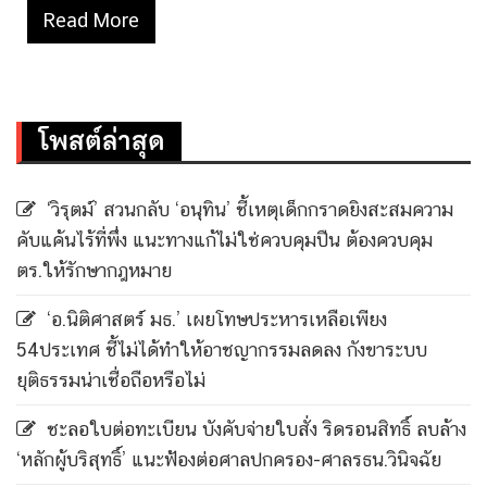
Read More
โพสต์ล่าสุด
‘วิรุตม์’ สวนกลับ ‘อนุทิน’ ชี้เหตุเด็กกราดยิงสะสมความ
คับแค้นไร้ที่พึ่ง แนะทางแก้ไม่ใช่ควบคุมปืน ต้องควบคุม
ตร.ให้รักษากฎหมาย
‘อ.นิติศาสตร์ มธ.’ เผยโทษประหารเหลือเพียง
54ประเทศ ชี้ไม่ได้ทำให้อาชญากรรมลดลง กังขาระบบ
ยุติธรรมน่าเชื่อถือหรือไม่
ชะลอใบต่อทะเบียน บังคับจ่ายใบสั่ง ริดรอนสิทธิ์ ลบล้าง
‘หลักผู้บริสุทธิ์’ แนะฟ้องต่อศาลปกครอง-ศาลรธน.วินิจฉัย