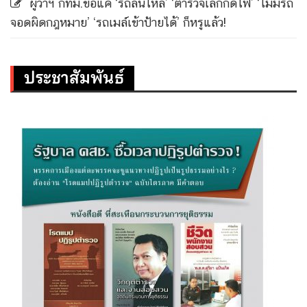
ผู้ว่าฯ กทม.ขอแค่ ‘รถลื่นไหล’ ‘ตำรวจเลิกกดไฟ’ ‘ไม่มีรถ
จอดผิดกฎหมาย’ ‘รถเมล์เข้าป้ายได้’ ก็หรูแล้ว!
ประชาสัมพันธ์