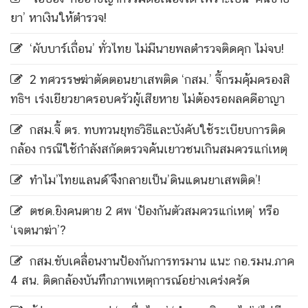
ยา’ หาเงินให้ตำรวจ!
‘ผับบาร์เถื่อน’ ทั่วไทย ไม่มีนายพลตำรวจติดคุก ไม่จบ!
2 ทศวรรษฆ่าตัดตอนยาเสพติด ‘กสม.’ จี้กรมคุ้มครองสิ
ทธิฯ เร่งเยียวยาครอบครัวผู้เสียหาย ไม่ต้องรอผลคดีอาญา
กสม.จี้ ตร. ทบทวนยุทธวิธีและบังคับใช้ระเบียบการติด
กล้อง กรณีใช้กำลังสกัดตรวจค้นเยาวชนเกินสมควรแก่เหตุ
ทำไม’ไทยแลนด์’จึงกลายเป็น’ดินแดนยาเสพติด’!
ตชด.ยิงคนตาย 2 ศพ ‘ป้องกันตัวสมควรแก่เหตุ’ หรือ
‘เจตนาฆ่า’?
กสม.ขับเคลื่อนงานป้องกันการทรมาน แนะ กอ.รมน.ภาค
4 สน. ติดกล้องบันทึกภาพเหตุการณ์อย่างเคร่งครัด