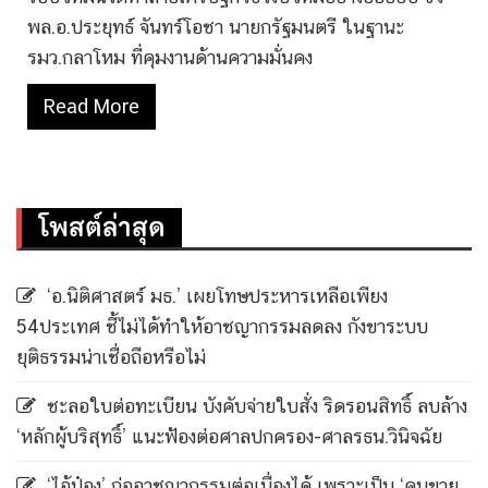
พล.อ.ประยุทธ์ จันทร์โอชา นายกรัฐมนตรี ในฐานะ
รมว.กลาโหม ที่คุมงานด้านความมั่นคง
Read More
โพสต์ล่าสุด
‘อ.นิติศาสตร์ มธ.’ เผยโทษประหารเหลือเพียง
54ประเทศ ชี้ไม่ได้ทำให้อาชญากรรมลดลง กังขาระบบ
ยุติธรรมน่าเชื่อถือหรือไม่
ชะลอใบต่อทะเบียน บังคับจ่ายใบสั่ง ริดรอนสิทธิ์ ลบล้าง
‘หลักผู้บริสุทธิ์’ แนะฟ้องต่อศาลปกครอง-ศาลรธน.วินิจฉัย
‘ไอ้ป๋อง’ ก่ออาชญากรรมต่อเนื่องได้ เพราะเป็น ‘คนขาย