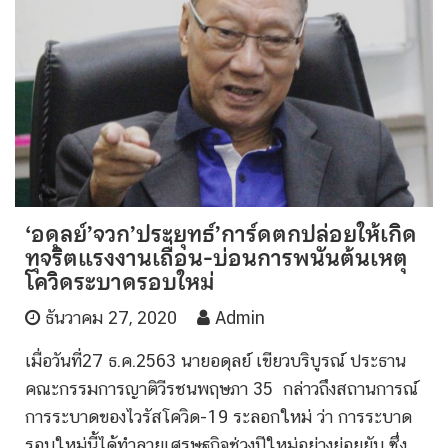
‘อดุลย์’จวก’ประยุทธ์’การ์ดตกปล่อยให้เกิด
ทุจริตแรงงานเถื่อน-บ่อนการพนันต้นเหตุ
โควิดระบาดรอบใหม่
ธันวาคม 27, 2020
Admin
เมื่อวันที่27 ธ.ค.2563 นายอดุลย์ เขียวบริบูรณ์ ประธาน
คณะกรรมการญาติวีรชนพฤษภา 35 กล่าวถึงสถานการณ์
การระบาดของไวรัสโควิด-19 ระลอกใหม่ ว่า การระบาด
รอบใหม่นี้ได้ทำลายเศรษฐกิจช่วงปีใหม่อย่างย่อยยับ ซึ่ง