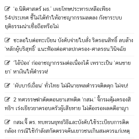
‘อ.นิติศาสตร์ มธ.’ เผยโทษประหารเหลือเพียง
54ประเทศ ชี้ไม่ได้ทำให้อาชญากรรมลดลง กังขาระบบ
ยุติธรรมน่าเชื่อถือหรือไม่
ชะลอใบต่อทะเบียน บังคับจ่ายใบสั่ง ริดรอนสิทธิ์ ลบล้าง
‘หลักผู้บริสุทธิ์’ แนะฟ้องต่อศาลปกครอง-ศาลรธน.วินิจฉัย
‘ไอ้ป๋อง’ ก่ออาชญากรรมต่อเนื่องได้ เพราะเป็น ‘คนขาย
ยา’ หาเงินให้ตำรวจ!
‘ผับบาร์เถื่อน’ ทั่วไทย ไม่มีนายพลตำรวจติดคุก ไม่จบ!
2 ทศวรรษฆ่าตัดตอนยาเสพติด ‘กสม.’ จี้กรมคุ้มครองสิ
ทธิฯ เร่งเยียวยาครอบครัวผู้เสียหาย ไม่ต้องรอผลคดีอาญา
กสม.จี้ ตร. ทบทวนยุทธวิธีและบังคับใช้ระเบียบการติด
กล้อง กรณีใช้กำลังสกัดตรวจค้นเยาวชนเกินสมควรแก่เหตุ