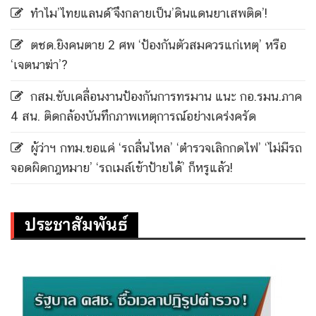
ทำไม’ไทยแลนด์’จึงกลายเป็น’ดินแดนยาเสพติด’!
ตชด.ยิงคนตาย 2 ศพ ‘ป้องกันตัวสมควรแก่เหตุ’ หรือ
‘เจตนาฆ่า’?
กสม.ขับเคลื่อนงานป้องกันการทรมาน แนะ กอ.รมน.ภาค
4 สน. ติดกล้องบันทึกภาพเหตุการณ์อย่างเคร่งครัด
ผู้ว่าฯ กทม.ขอแค่ ‘รถลื่นไหล’ ‘ตำรวจเลิกกดไฟ’ ‘ไม่มีรถ
จอดผิดกฎหมาย’ ‘รถเมล์เข้าป้ายได้’ ก็หรูแล้ว!
ประชาสัมพันธ์